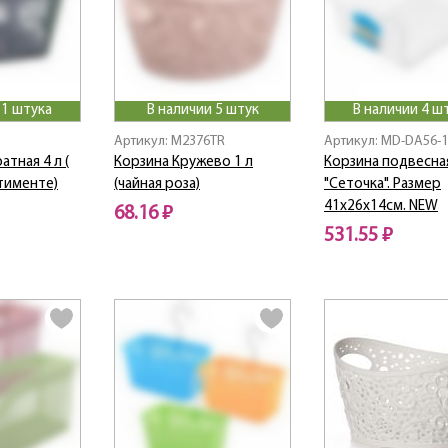
 1 штука
В наличии 5 штук
В наличии 4 ш
Артикул: M2376TR
Артикул: MD-DA56-
атная 4 л (
Корзина Кружево 1 л
Корзина подвесна
тименте)
(чайная роза)
"Сеточка". Размер
41х26х14см. NEW
68.16 ₽
531.55 ₽