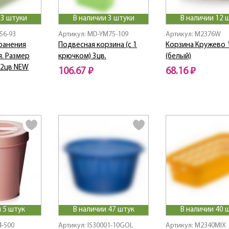
 3 штуки
В наличии 3 штуки
В наличии 12 
56-93
Артикул: MD-YM75-109
Артикул: M2376W
ранения
Подвесная корзина (с 1
Корзина Кружево 
. Размер
крючком) 3цв.
(белый)
 2цв NEW
106.67 ₽
68.16 ₽
 5 штук
В наличии 47 штук
В наличии 40 
4-500
Артикул: IS30001-10GOL
Артикул: M2340MIX