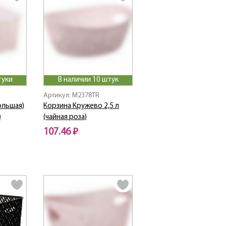
туки
В наличии 10 штук
Артикул: M2378TR
ольшая)
Корзина Кружево 2,5 л
)
(чайная роза)
107.46 ₽