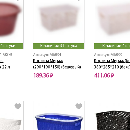
 4 штуки
В наличии 31 штука
В наличии 4 ш
01-5KOR
Артикул: M6834
Артикул: M6833
ая
Корзина Мираж
Корзина Мираж (б
 22 л
(290*190*150) (бежевый)
380*285*210 (беж.
189.36 ₽
411.06 ₽