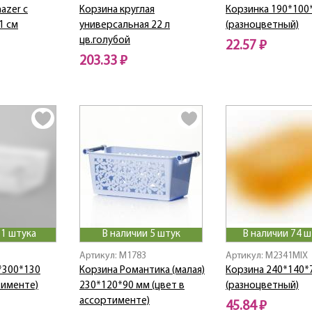
azer с
Корзина круглая
Корзинка 190*100
1 см
универсальная 22 л
(разноцветный)
цв.голубой
22.57 ₽
203.33 ₽
 1 штука
В наличии 5 штук
В наличии 74 
Артикул: M1783
Артикул: M2341MIX
*300*130
Корзина Романтика (малая)
Корзина 240*140*
тименте)
230*120*90 мм (цвет в
(разноцветный)
ассортименте)
45.84 ₽