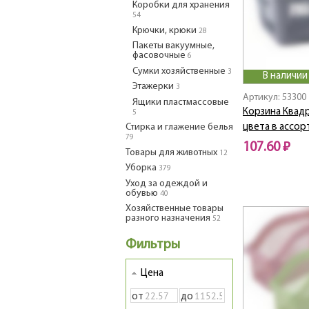
Коробки для хранения
54
Крючки, крюки
28
Пакеты вакуумные,
фасовочные
6
Сумки хозяйственные
3
В наличии
Этажерки
3
Артикул: 53300
Ящики пластмассовые
Корзина Квадр
5
Стирка и глажение белья
цвета в ассор
79
107.60 ₽
Товары для животных
12
Уборка
379
Уход за одеждой и
обувью
40
Хозяйственные товары
разного назначения
52
Фильтры
Цена
от
до