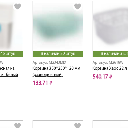
 46 штук
В наличии 20 штук
В наличии 3 ш
2W
Артикул: M2343MIX
Артикул: M2618W
сная на
Корзина 350*250*120 мм
Корзина Хаос 22 л
цвет белый
(разноцветный)
540.17 ₽
133.71 ₽