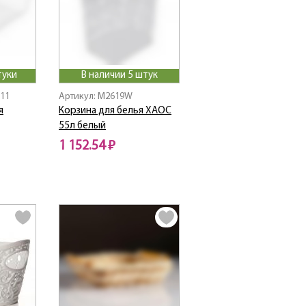
туки
В наличии 5 штук
111
Артикул: M2619W
я
Корзина для белья ХАОС
55л белый
1 152.54 ₽