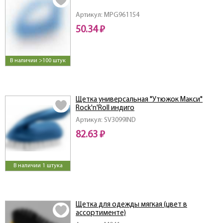
Артикул: MPG961154
50.34 ₽
В наличии >100 штук
Щетка универсальная "Утюжок Макси"
Rock'n'Roll индиго
Артикул: SV3099IND
82.63 ₽
В наличии 1 штука
Щетка для одежды мягкая (цвет в
ассортименте)