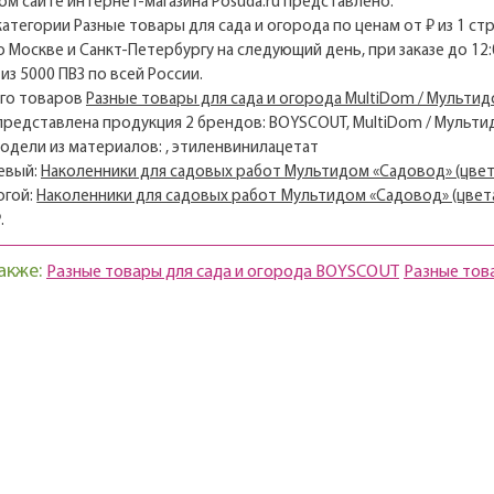
м сайте интернет-магазина Posuda.ru представлено:
 категории Разные товары для сада и огорода по ценам от ₽ из 1 ст
о Москве и Санкт-Петербургу на следующий день, при заказе до 12:
из 5000 ПВЗ по всей России.
его товаров
Разные товары для сада и огорода MultiDom / Мульти
 представлена продукция 2 брендов: BOYSCOUT, MultiDom / Мульт
модели из материалов: , этиленвинилацетат
евый:
Наколенники для садовых работ Мультидом «Садовод» (цвет
огой:
Наколенники для садовых работ Мультидом «Садовод» (цвет
.
акже:
Разные товары для сада и огорода BOYSCOUT
Разные тов