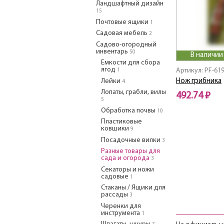
Ландшафтный дизайн
15
Почтовые ящики
1
Садовая мебель
2
Садово-огородный
инвентарь
50
В наличии
Емкости для сбора
ягод
Артикул: PF-61
1
Лейки
Нож грибника
4
Лопаты, грабли, вилы
492.74 ₽
5
Обработка почвы
10
Пластиковые
ковшики
9
Посадочные вилки
3
Разные товары для
сада и огорода
3
Секаторы и ножи
садовые
1
Стаканы / Ящики для
рассады
3
Черенки для
инструмента
1