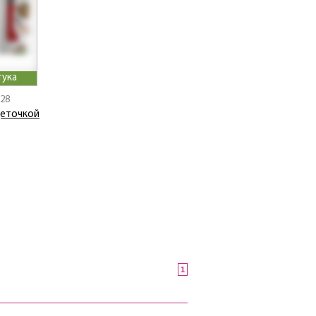
тука
128
щеточкой
1