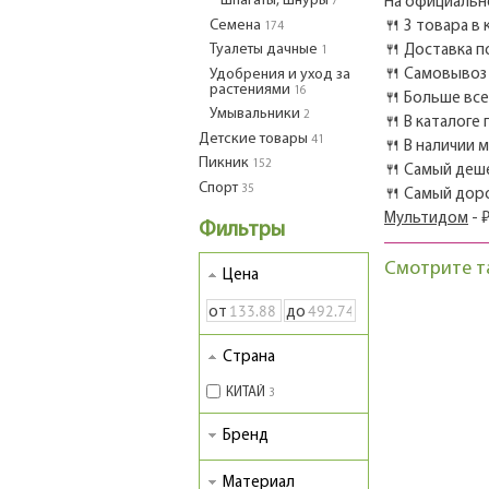
Шпагаты, шнуры
На официально
7
Семена
🍴 3 товара в
174
Туалеты дачные
🍴 Доставка п
1
Удобрения и уход за
🍴 Самовывоз 
растениями
16
🍴 Больше вс
Умывальники
2
🍴 В каталоге
Детские товары
41
🍴 В наличии 
Пикник
152
🍴 Самый деш
Спорт
35
🍴 Самый дор
Мультидом
- ₽
Фильтры
Смотрите т
Цена
от
до
Страна
КИТАЙ
3
Бренд
Материал