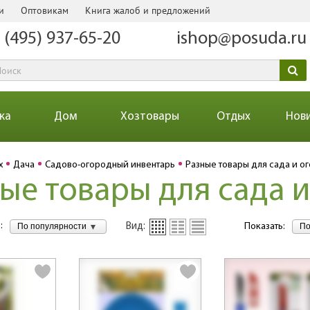
и
Оптовикам
Книга жалоб и предложений
 (495) 937-65-20
ishop@posuda.ru
ка
Дом
Хозтовары
Отдых
Нов
х
Дача
Садово-огородный инвентарь
Разные товары для сада и о
ые товары для сада 
:
По популярности
По
Вид:
Показать: