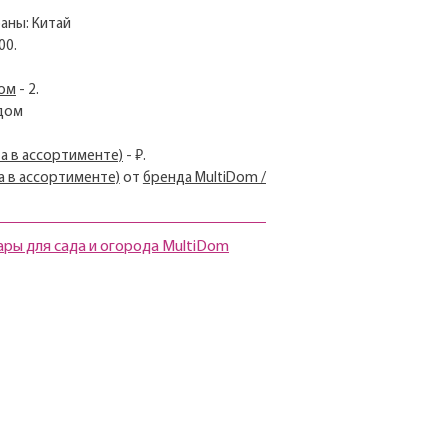
раны: Китай
00.
дом
- 2.
идом
а в ассортименте)
- ₽.
а в ассортименте)
от
бренда MultiDom /
ары для сада и огорода MultiDom