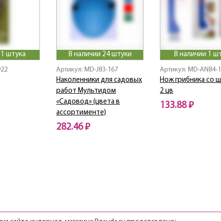
 1 штука
В наличии 24 штуки
В наличии 1 ш
922
Артикул: MD-J83-167
Артикул: MD-AN84-
Наколенники для садовых
Нож грибника со 
работ Мультидом
2 цв
«Садовод» (цвета в
133.88 ₽
ассортименте)
282.46 ₽