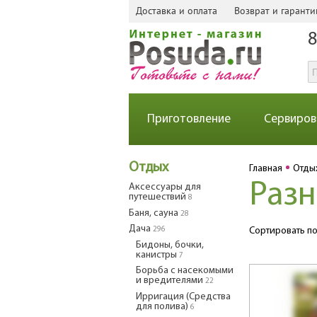
Доставка и оплата
Возврат и гаранти
8
Приготовление
Сервиров
Отдых
Главная
Отды
Разн
Аксессуары для
путешествий
8
Баня, сауна
28
Дача
296
Сортировать по
Бидоны, бочки,
канистры
7
Борьба с насекомыми
и вредителями
22
Ирригация (Средства
для полива)
6