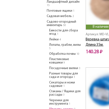
Ландшафтный дизайн
15
Почтовые ящики
1
Садовая мебель
2
Садово-огородный
инвентарь
50
В наличии
Емкости для сбора
ягод
Артикул: MD-VL
1
Лейки
Веревка-шпага
4
Лопаты, грабли, вилы
Длина 35м.
5
140.28 ₽
Обработка почвы
10
Пластиковые
ковшики
9
Посадочные вилки
3
Разные товары для
сада и огорода
3
Секаторы и ножи
садовые
1
Стаканы / Ящики для
рассады
3
Черенки для
инструмента
1