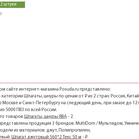
 2 штуки
9
м сайте интернет-магазина Posuda.ru представлено:
в категории Шпагаты, шнуры по ценам от ₽ из 2 стран: Россия, Китай
о Москве и Санкт-Петербургу на следующий день, при заказе до 12:
из 5000 ПВЗ по всей России.
его товаров
Шпагаты, шнуры ЯВА
- 2.
 представлена продукция 3 брендов: MultiDom / Мультидом, Умничк
модели из материалов: джут, Полипропилен,
евый:
Шпагат джутовый 560*2 Текс 50 м
- ₽.