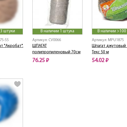
 3 штуки
В наличии 1 штука
В наличии >100
75-55
Артикул: CV0066
Артикул: MPU1875
т "Акробат".
ШПАГАТ
Шпагат джутовый 
полипропиленовый 70см
Текс 50 м
76.25 ₽
54.02 ₽