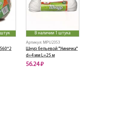
 штук
В наличии 1 штука
Артикул: MPU2353
560*2
Шнур бельевой "Умничка"
d=4 мм L=25 м
56.24 ₽