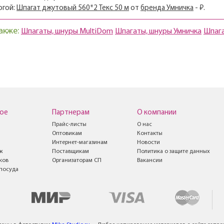
огой:
Шпагат джутовый 560*2 Текс 50 м
от
бренда Умничка
- ₽.
акже:
Шпагаты, шнуры MultiDom
Шпагаты, шнуры Умничка
Шпага
ое
Партнерам
О компании
Прайс-листы
О нас
Оптовикам
Контакты
Интернет-магазинам
Новости
ж
Поставщикам
Политика о защите данных
ков
Организаторам СП
Вакансии
посуда