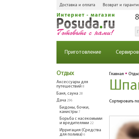
Доставка и оплата
Возврат и гаранти
8
Приготовление
Сервиров
Отдых
Главная
Отды
Шпа
Аксессуары для
путешествий
8
Баня, сауна
28
Дача
296
Сортировать по
Бидоны, бочки,
канистры
7
Борьба с насекомыми
и вредителями
22
Ирригация (Средства
для полива)
6