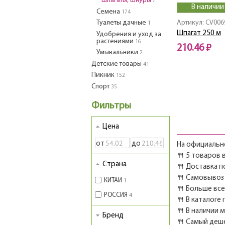
Шпагаты, шнуры
7
В наличии
Семена
174
Туалеты дачные
Артикул: CV006
1
Шпагат 250 м
Удобрения и уход за
растениями
16
210.46 ₽
Умывальники
2
Детские товары
41
Пикник
152
Спорт
35
Фильтры
Цена
от
до
На официально
🍴 5 товаров 
Страна
🍴 Доставка п
🍴 Самовывоз 
КИТАЙ
1
🍴 Больше вс
РОССИЯ
4
🍴 В каталоге
🍴 В наличии 
Бренд
🍴 Самый деш