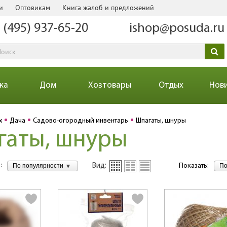
и
Оптовикам
Книга жалоб и предложений
 (495) 937-65-20
ishop@posuda.ru
ка
Дом
Хозтовары
Отдых
Нов
х
Дача
Садово-огородный инвентарь
Шпагаты, шнуры
гаты, шнуры
:
По популярности
По
Вид:
Показать: