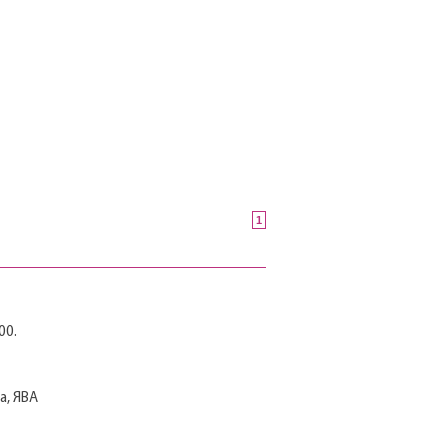
1
00.
а, ЯВА