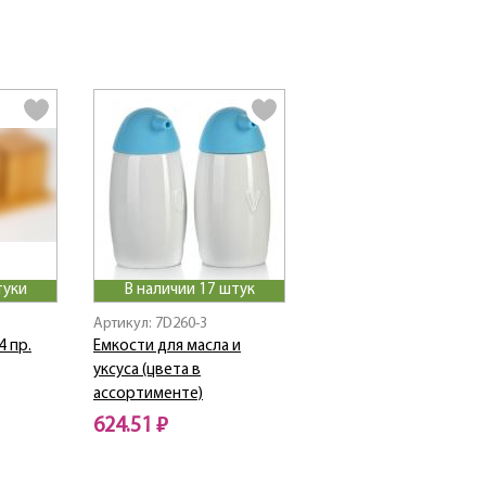
туки
В наличии 17 штук
Артикул: 7D260-3
4 пр.
Емкости для масла и
уксуса (цвета в
ассортименте)
624.51 ₽