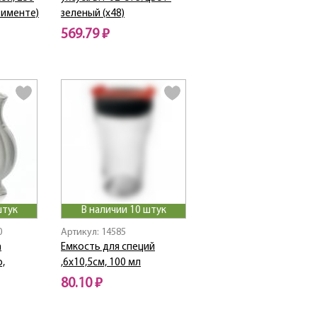
тименте)
зеленый (х48)
569.79 ₽
штук
В наличии 10 штук
0
Артикул: 14585
a
Емкость для специй
o,
,6х10,5см, 100 мл
80.10 ₽