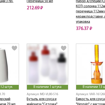
ций 3 пр.
Перечница 50 мл
Набор д/специй (
КОТ) солонка 112
212.69 ₽
перечница 112мм 
керам.подставке, 
упаковка
376.37 ₽
 12 штук
В наличии 1 штука
В наличии 13 
3.70
Артикул: MD-VL80-516
Артикул: VAR-16126
ирский
Бутыль для соуса и
Емкость для соуса
мом 70 мл
майонеза "Сеточка".
"Herevin", с кисточ