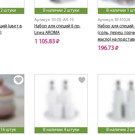
 2 штуки
В наличии 2 штуки
В наличии 1 ш
Артикул: 93-DE-AR-19
Артикул: BF4102A
ций (цвет в
Набор для специй 6 пр.
Набор для специй 
)
Linea AROMA
(соль, перец, горч
масло) на подстав
1 105.83 ₽
196.73 ₽
 16 штук
В наличии 4 штуки
В наличии 2 ш