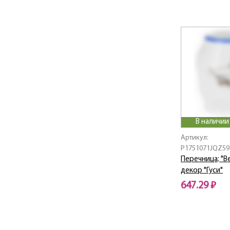
В наличии
Артикул:
P1751071JQZ59
Перечница; "Be
декор "Гуси"
647.29 ₽