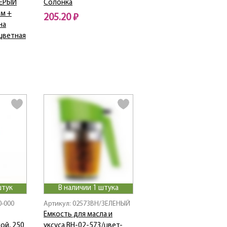
СЕРЫЙ
Солонка
мм +
205.20 ₽
на
цветная
штук
В наличии 1 штука
0-000
Артикул: 02573ВН/ЗЕЛЕНЫЙ
Емкость для масла и
кой, 250
уксуса ВН-02-573/цвет-