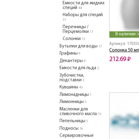
Емкости для жидких
специй
44
Наборы для специй
31
Перечницы /
Перцемолки
17
В наличии 
Солонки
15
Артикул: 17035
Бутылки для воды
17
Солонка 50 м
Графины
9
212.69 ₽
Декантеры
9
Емкости для льда
2
Зубочистки,
подставки
3
Кувшины
43
Лимонадницы
1
Лимонницы
5
Масленки для
сливочного масла
15
Пепельницы
5
Подносы
16
Сервировочные