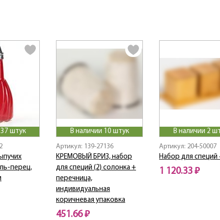
 37 штук
В наличии 10 штук
В наличии 2 ш
2
Артикул: 139-27136
Артикул: 204-50007
ыпучих
КРЕМОВЫЙ БРИЗ, набор
Набор для специй 
ль-перец,
для специй (2) солонка +
1 120.33 ₽
м
перечница,
индивидуальная
коричневая упаковка
451.66 ₽