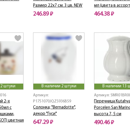
Размер 22х7 см. 3 цв. NEW
мл (цвета в ассор
246.89 ₽
464.38 ₽
 2 штуки
В наличии 2 штуки
В наличии 13 
7016
Артикул:
Артикул: SMR01BR0
й 2-х
P1751070JQZ5936B59
Перечница Kutahy
Солонка; "Bernadotte",
50мл с
Porcelen San Marin
декор "Гуси"
ышками,
высота 7, 5 см
ОТ) цветная
647.29 ₽
490.46 ₽