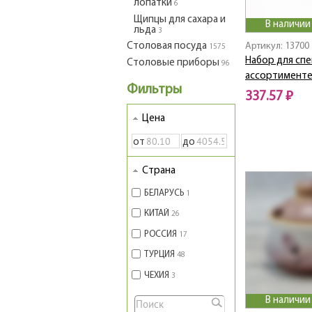
лопатки
6
Щипцы для сахара и
В наличии
льда
3
Столовая посуда
Артикул: 13700
1575
Набор для спе
Столовые приборы
96
ассортименте
Фильтры
337.57 ₽
Цена
от
до
Страна
БЕЛАРУСЬ
1
КИТАЙ
26
РОССИЯ
17
ТУРЦИЯ
48
ЧЕХИЯ
3
В наличии