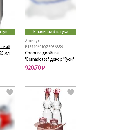
штук
В наличии 3 штуки
Артикул:
рский
P1751069JQZ5936B59
Солонка двойная;
55 мл
"Bernadotte", декор "Гуси"
920.70 ₽