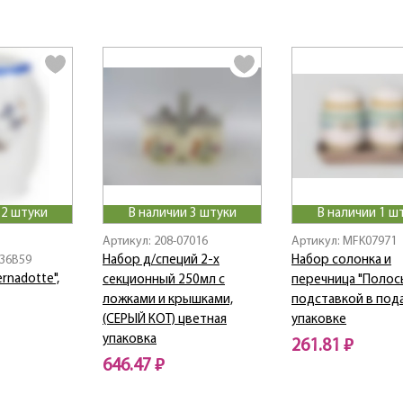
 2 штуки
В наличии 3 штуки
В наличии 1 ш
Артикул: 208-07016
Артикул: MFK07971
36B59
Набор д/специй 2-х
Набор солонка и
rnadotte",
секционный 250мл с
перечница "Полос
ложками и крышками,
подставкой в под
(СЕРЫЙ КОТ) цветная
упаковке
упаковка
261.81 ₽
646.47 ₽