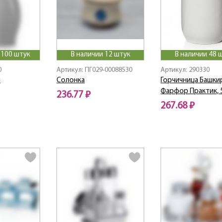
>100 штук
В наличии 12 штук
В наличии 48 
0
Артикул: ПГ029-00088530
Артикул: 290330
л
Солонка
Горчичница Башки
Фарфор Практик, 
236.77 ₽
267.68 ₽