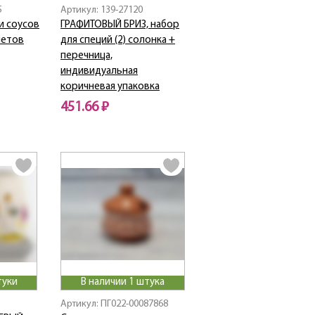
5
Артикул: 139-27120
и соусов
ГРАФИТОВЫЙ БРИЗ, набор
метов
для специй (2) солонка +
перечница,
индивидуальная
коричневая упаковка
451.66 ₽
туки
В наличии 1 штука
Артикул: ПГ022-00087868