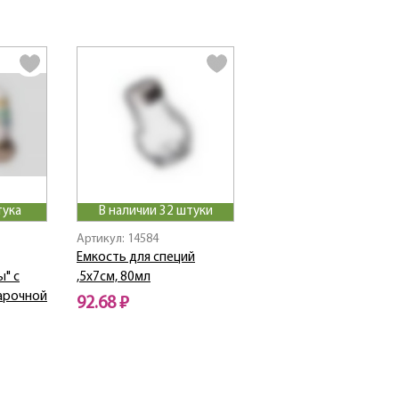
тука
В наличии 32 штуки
Артикул: 14584
Емкость для специй
ы" с
,5х7см, 80мл
арочной
92.68 ₽