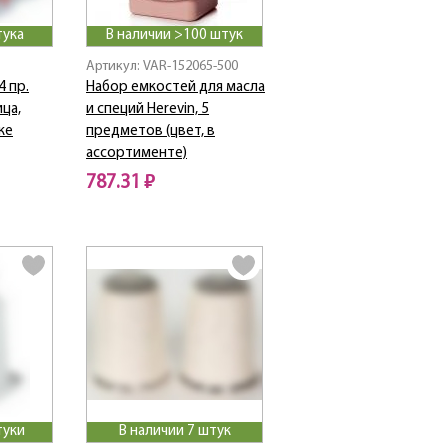
тука
В наличии >100 штук
Артикул: VAR-152065-500
4 пр.
Набор емкостей для масла
ица,
и специй Herevin, 5
ке
предметов (цвет, в
ассортименте)
787.31 ₽
туки
В наличии 7 штук