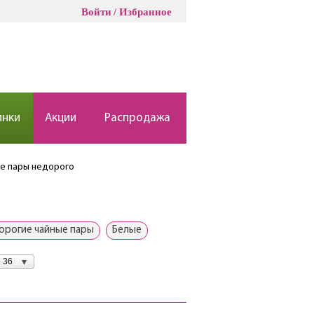
Войти
Избранное
инки
Акции
Распродажа
е пары недорого
орогие чайные пары
Белые
 36