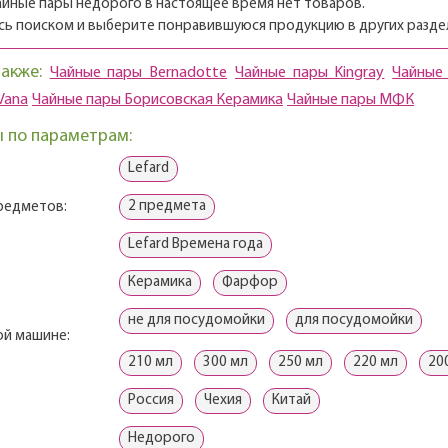
айные пары недорого в настоящее время нет товаров.
сь поиском и выберите понравившуюся продукцию в других раздел
также:
Чайные пары Bernadotte
Чайные пары Kingray
Чайные
Vana
Чайные пары Борисовская Керамика
Чайные пары МФК
 по параметрам:
Lefard
2 предмета
редметов:
Lefard Времена года
Керамика
Фарфор
не для посудомойки
для посудомойки
в
й машине:
210 мл
300 мл
250 мл
220 мл
20
Россия
Чехия
Китай
Недорого