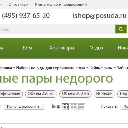
и
Оптовикам
Книга жалоб и предложений
 (495) 937-65-20
ishop@posuda.ru
ка
Дом
Хозтовары
Отдых
Нов
ировка
Наборы посуды для сервировки стола
Чайные пары
Чайны
ные пары недорого
рфоровые
Объем 250 мл
Объем 200 мл
Из Чехии
Нед
:
По популярности
По
Вид:
Показать: