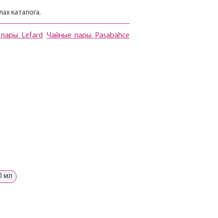
ах каталога.
 пары Lefard
Чайные пары Pasabahce
0 мл