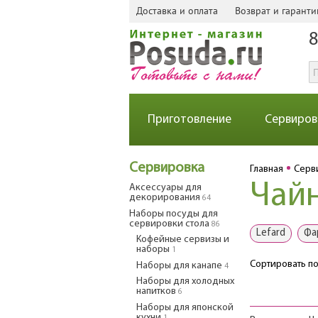
Доставка и оплата
Возврат и гаранти
8
Приготовление
Сервиров
Сервировка
Главная
Серв
Чай
Аксессуары для
декорирования
64
Наборы посуды для
сервировки стола
86
Lefard
Фа
Кофейные сервизы и
наборы
1
Сортировать по
Наборы для канапе
4
Наборы для холодных
напитков
6
Наборы для японской
кухни