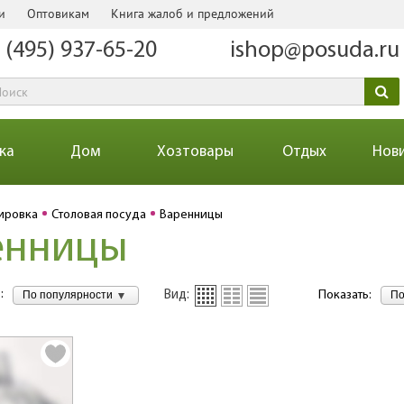
и
Оптовикам
Книга жалоб и предложений
 (495) 937-65-20
ishop@posuda.ru
ка
Дом
Хозтовары
Отдых
Нов
ировка
Столовая посуда
Варенницы
енницы
:
По популярности
По
Вид:
Показать: