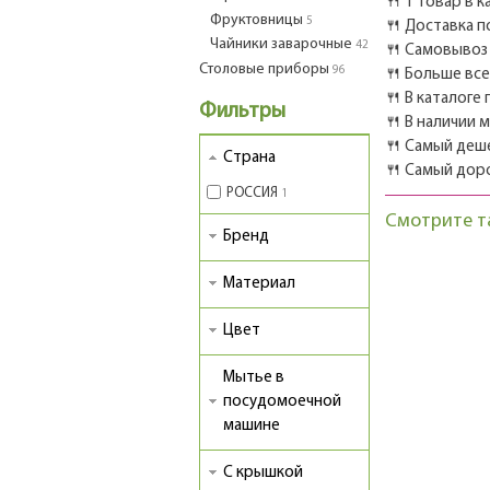
🍴 1 товар в 
Фруктовницы
5
🍴 Доставка п
Чайники заварочные
42
🍴 Самовывоз 
Столовые приборы
96
🍴 Больше вс
🍴 В каталоге
Фильтры
🍴 В наличии 
🍴 Самый деш
Страна
🍴 Самый дор
РОССИЯ
1
Смотрите т
Бренд
Материал
Цвет
Мытье в
посудомоечной
машине
С крышкой