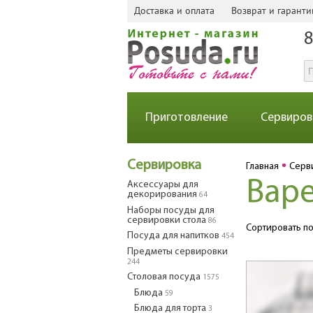
Доставка и оплата
Возврат и гаранти
8
Приготовление
Сервиров
Сервировка
Главная
Серв
Вар
Аксессуары для
декорирования
64
Наборы посуды для
сервировки стола
86
Сортировать по
Посуда для напитков
454
Предметы сервировки
244
Столовая посуда
1575
Блюда
59
Блюда для торта
3