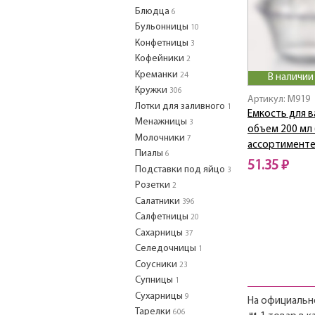
Блюдца
6
Бульонницы
10
Конфетницы
3
Кофейники
2
Креманки
24
В наличии
Кружки
306
Артикул: M919
Лотки для заливного
1
Емкость для в
Менажницы
3
объем 200 мл 
Молочники
7
ассортименте
Пиалы
6
51.35 ₽
Подставки под яйцо
3
Розетки
2
Салатники
396
Салфетницы
20
Сахарницы
37
Селедочницы
1
Соусники
23
Супницы
1
Сухарницы
9
На официально
Тарелки
606