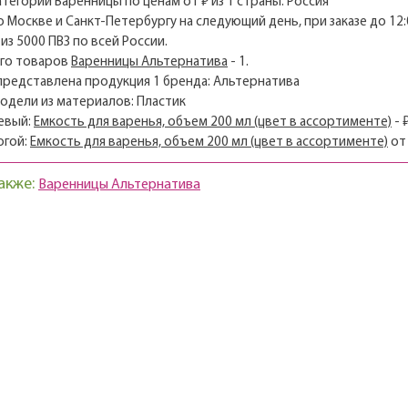
категории Варенницы по ценам от ₽ из 1 страны: Россия
о Москве и Санкт-Петербургу на следующий день, при заказе до 12:
из 5000 ПВЗ по всей России.
его товаров
Варенницы Альтернатива
- 1.
 представлена продукция 1 бренда: Альтернатива
модели из материалов: Пластик
евый:
Емкость для варенья, объем 200 мл (цвет в ассортименте)
- ₽
огой:
Емкость для варенья, объем 200 мл (цвет в ассортименте)
о
акже:
Варенницы Альтернатива