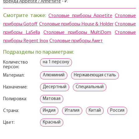
бренда Appetite / Аппетите
- ₽.
Смотрите также:
Столовые приборы Appetite
Столовые
приборы Gotoff
Столовые приборы House & Holder
Столовые
приборы LaSella
Столовые приборы MultiDom
Столовые
приборы Regent Inox
Столовые приборы Амет
Подразделы по параметрам:
на 1 персону
Количество
персон:
Алюминий
Нержавеющая сталь
Материал:
Десертный
Специальный
Назначение:
Матовая
Полировка:
Индия
Италия
Китай
Россия
Страна:
Красный
Цвет: