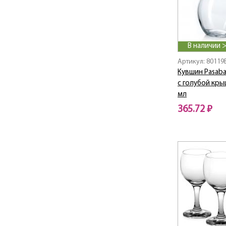
Chin-Chin / Чин-Чин
Christmas Collection /
Христмас Коллекшн
CHRISTMAS SANTA
В наличии 
CHRISTMAS TOYS
CHRISTMAS TREE
Артикул: 80119
Кувшин Pasabah
Chroma
с голубой кры
Chromа / Хрома
мл
CITY
365.72 ₽
City / Сити
Classi / Класси
CLASSIC
CLASSIQUE
Coca Cola
Collection / Коллекшн
Colombian /
Колумбиан
COSMO
COURTYARD