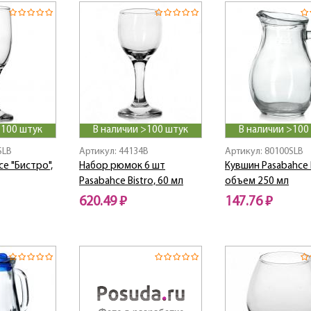
>100 штук
В наличии >100 штук
В наличии >100
SLB
Артикул: 44134B
Артикул: 80100SLB
ce "Бистро",
Набор рюмок 6 шт
Кувшин Pasabahce B
Pasabahce Bistro, 60 мл
объем 250 мл
620.49 ₽
147.76 ₽