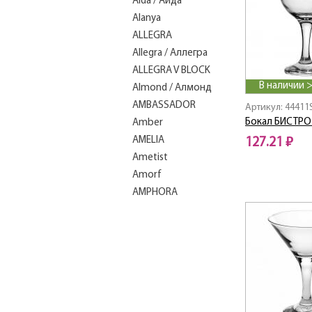
Aida / Аида
Alanya
ALLEGRA
Allegra / Аллегра
ALLEGRA V BLOCK
В наличии 
Almond / Алмонд
AMBASSADOR
Артикул: 44411
Бокал БИСТРО
Amber
AMELIA
127.21 ₽
Ametist
Amorf
AMPHORA
APPLEGREEN
Aqua
Aquarelle / Акварелль
Aquatic
Arctic / Арктик
ART DECO