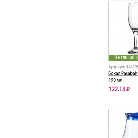
Bugs Bunny / Багз
Банни
BULLET
Butterflies
CAMILLA
CANNES
Capri
Carre
В наличии 
Casablanca
Артикул: 44419
Casual / Казуал
Бокал Pasabah
190 мл
Celebration /
Селебрейшн
122.13 ₽
Ceruna / Серуна
Cesni
Charante
Charm
Chef's
CHEFS