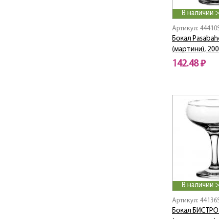
Arte / Арте
В наличии 
ASIA
Atlantis
Артикул: 44410
Aurora
Бокал Pasabahc
(мартини), 20
Azur / Азур
Babylon / Бабилон
142.48 ₽
Bacchus
Bali
Baltic
Banquet
BARBARIS
Barocco / Барокко
Barrel / Баррел
BASIC
Bavaria / Бавария
Beauty / Красота
В наличии 
Beige / Беж
Артикул: 44136
BEIGE CITY
Бокал БИСТРО