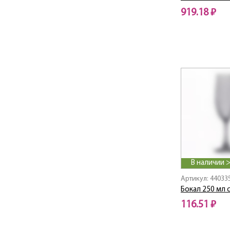
ELYSIA
919.18 ₽
Enjoy
ENOTECA
ESTRELLA
Exotic
FACES
Fairytale / Фейритейл
Family / Семья
Fazenda
Fit
Flora
Floral Party
В наличии 
FLORIST
FOCUS
Артикул: 44033
FOR LOONEY
Бокал 250 мл 
FREESIA
116.51 ₽
FREZYA
Frigo