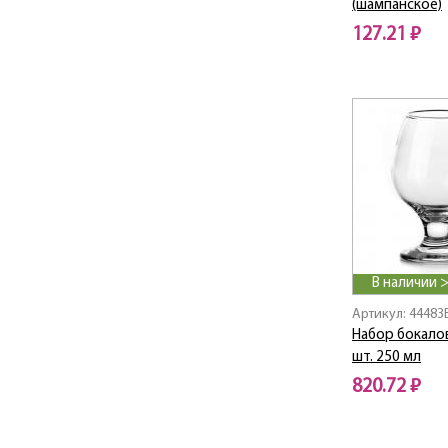
BELLA
(шампанское)
Beykoz / Бейкоз
127.21 ₽
Bingo
BISTRO
Black
Black & White
Blue Dream
BLUE LAVA
BLUE SERENADE
Boho
Borcam Granit /
Борджам Гранит
В наличии 
Boston Shots
Артикул: 44483
Botanica
Набор бокало
BOUQUET
шт. 250 мл
BREEZE
820.72 ₽
BRONZE
Brown City
Bubble / Баббл