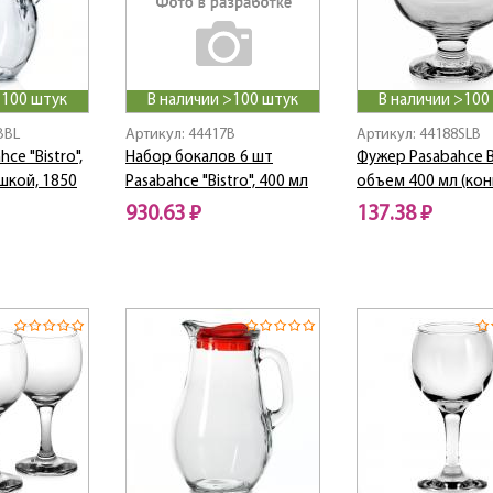
>100 штук
В наличии >100 штук
В наличии >100
BBL
Артикул: 44417B
Артикул: 44188SLB
ce "Bistro",
Набор бокалов 6 шт
Фужер Pasabahce Bi
шкой, 1850
Pasabahce "Bistro", 400 мл
объем 400 мл (кон
930.63 ₽
137.38 ₽