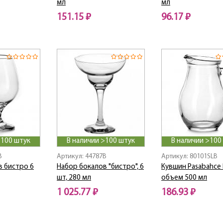
мл
мл
151.15 ₽
96.17 ₽
>100 штук
В наличии >100 штук
В наличии >100
B
Артикул: 44787B
Артикул: 80101SLB
в бистро 6
Набор бокалов "бистро", 6
Кувшин Pasabahce B
шт, 280 мл
объем 500 мл
1 025.77 ₽
186.93 ₽