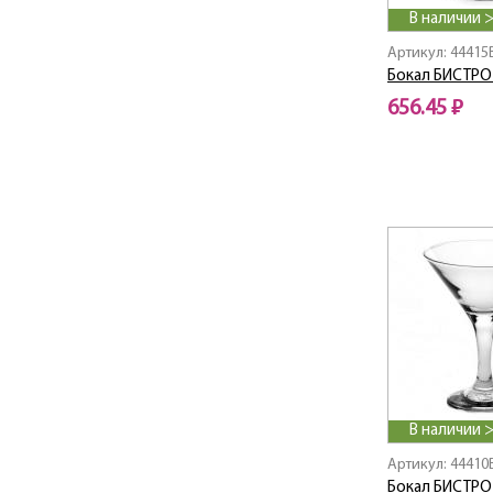
CREATIVE SUMMER
В наличии 
Cubic / Кьюбик
Артикул: 44415
DAISY
Бокал БИСТРО 
Dalida / Далида
656.45 ₽
Dance
DIAMOND
Diamond / Диамонд
DIONY
Disc / Диск
Disney / Дисней
Disney Cinderella /
Дисней Золушка
Disney Frozen /
Дисней Фрозен
Dolce
Doro / Доро
Dream / Дрим
В наличии 
Elegance / Элеганс
Артикул: 44410
ELIPS
Бокал БИСТРО 