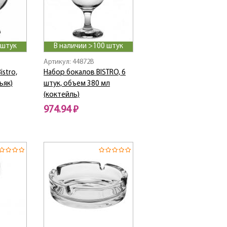
 штук
В наличии >100 штук
Артикул: 44872B
stro,
Набор бокалов BISTRO, 6
ьяк)
штук, объем 380 мл
(коктейль)
974.94 ₽