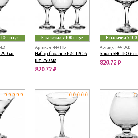
>100 штук
В наличии >100 штук
В наличии >100
SLB
Артикул: 44411B
Артикул: 44136B
 290 мл
Набор бокалов БИСТРО 6
Бокал БИСТРО 6 шт
шт. 290 мл
820.72 ₽
820.72 ₽