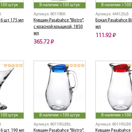
>100 штук
В наличии >100 штук
В наличии >100
B
Артикул: 80119BR
Артикул: 44412SLB
6 шт 175 мл
Кувшин Pasabahce "Bistro",
Бокал Pasabahce Bi
с красной крышкой, 1850
мл
мл
111.92 ₽
365.72 ₽
>100 штук
В наличии >100 штук
В наличии >100
B
Артикул: 80119SLBBL
Артикул: 80119SLBR
6 шт. 190 мл
Кувшин Pasabahce "Bistro",
Кувшин Pasabahce "