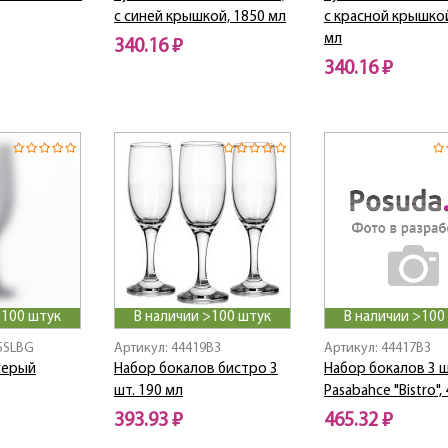
с синей крышкой, 1850 мл
с красной крышкой
мл
340.16 ₽
340.16 ₽
>100 штук
В наличии >100 штук
В наличии >100
5SLBG
Артикул: 44419B3
Артикул: 44417B3
серый
Набор бокалов бистро 3
Набор бокалов 3 
шт. 190 мл
Pasabahce "Bistro",
393.93 ₽
465.32 ₽