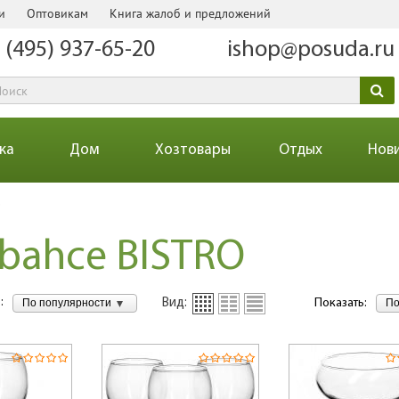
и
Оптовикам
Книга жалоб и предложений
 (495) 937-65-20
ishop@posuda.ru
ка
Дом
Хозтовары
Отдых
Нов
O
bahce BISTRO
:
По популярности
По
Вид:
Показать: