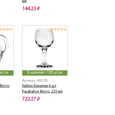
мл
144.23 ₽
 штук
В наличии >100 штук
Артикул: 44412B
istro,
Набор бокалов 6 шт
Pasabahce Bistro, 225 мл
722.27 ₽