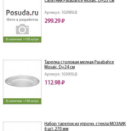
Салатник Pasabahce Mosaic, D=23 см
Артикул: 10298SLB
299.29 ₽
В наличии >100 штук
Тарелка столовая мелкая Pasabahce
Mosaic, D=24 см
Артикул: 10300SLB
112.98 ₽
В наличии >100 штук
Набор тарелок из упрочн. стекла МОЗАИК
6 шт. 270 мм