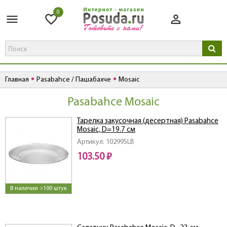
0
Главная
Pasabahce / Пашабахче
Mosaic
Pasabahce Mosaic
Тарелка закусочная (десертная) Pasabahce
Mosaic, D=19.7 см
Артикул: 10299SLB
103.50 ₽
В наличии >100 штук