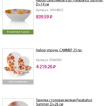
Набор салатников 6 шт Pasabahce Summer,
D=14 см
Артикул: 10414BD5
839.59 ₽
В наличии 6 штук
Набор упрочн. САММЕР 25 пр.
Артикул: 95665BD
4 219.26 ₽
Нет в наличии
Тарелка столовая мелкая Pasabahce
Summer, D=26 см