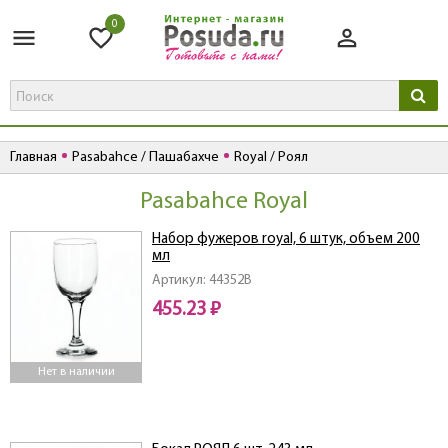
0
Главная
Pasabahce / Пашабахче
Royal / Роял
Pasabahce Royal
Набор фужеров royal, 6 штук, объем 200
мл
Артикул: 44352B
455.23 ₽
Нет в наличии