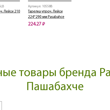
SLB
Артикул: 10558B
ч. Лейси 210
Тарелка упроч. Лейси
224*290 мм Pasabahce
224.27 ₽
Нет в наличии
ые товары бренда Pa
Пашабахче