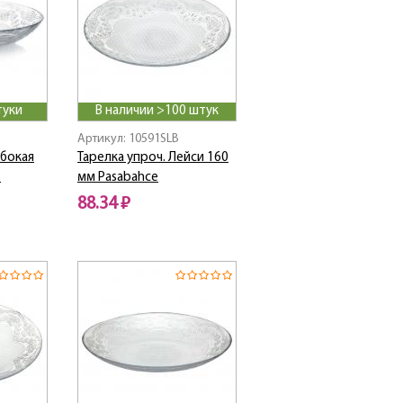
туки
В наличии >100 штук
Артикул: 10591SLB
убокая
Тарелка упроч. Лейси 160
.
мм Pasabahce
88.34 ₽