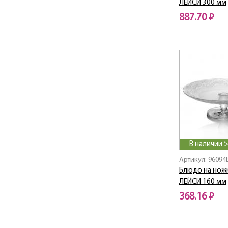
Bingo
ЛЕЙСИ 300 мм
BISTRO
887.70 ₽
Black
Black & White
Blue Dream
BLUE LAVA
BLUE SERENADE
Boho
Borcam Granit /
Борджам Гранит
Boston Shots
Botanica
В наличии 
BOUQUET
Артикул: 96094
BREEZE
Блюдо на ножк
BRONZE
ЛЕЙСИ 160 мм
Brown City
368.16 ₽
Bubble / Баббл
Bugs Bunny / Багз
Банни