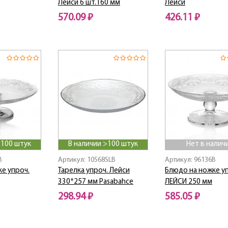
Лейси 6 шт.160 мм
Лейси
570.09 ₽
426.11 ₽
>100 штук
В наличии >100 штук
Нет в налич
B
Артикул: 10568SLB
Артикул: 96136B
е упроч.
Тарелка упроч. Лейси
Блюдо на ножке у
330*257 мм Pasabahce
ЛЕЙСИ 250 мм
298.94 ₽
585.05 ₽
Нет в наличии