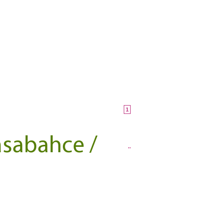
1
sabahce /