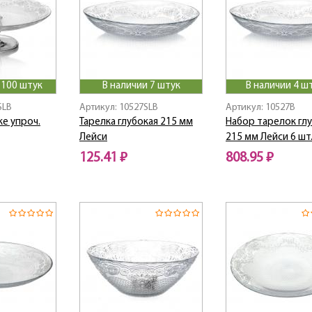
>100 штук
В наличии 7 штук
В наличии 4 ш
SLB
Артикул: 10527SLB
Артикул: 10527B
е упроч.
Тарелка глубокая 215 мм
Набор тарелок гл
Лейси
215 мм Лейси 6 шт
125.41 ₽
808.95 ₽