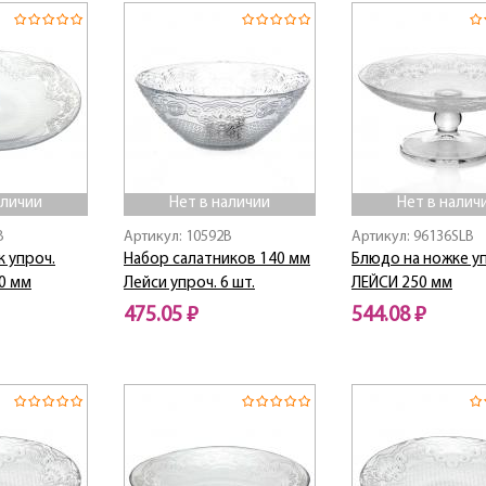
аличии
Нет в наличии
Нет в налич
B
Артикул: 10592B
Артикул: 96136SLB
 упроч.
Набор салатников 140 мм
Блюдо на ножке у
50 мм
Лейси упроч. 6 шт.
ЛЕЙСИ 250 мм
475.05 ₽
544.08 ₽
Нет в наличии
Нет в наличии