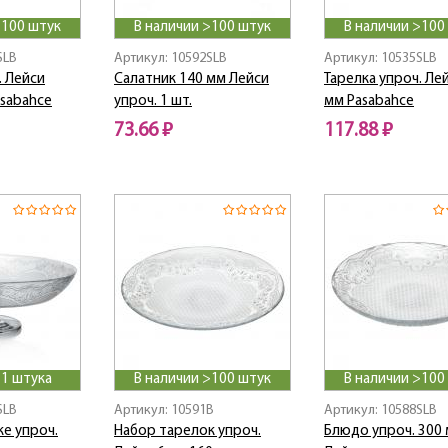
>100 штук
В наличии >100 штук
В наличии >100
SLB
Артикул: 10592SLB
Артикул: 10535SLB
. Лейси
Салатник 140 мм Лейси
Тарелка упроч. Ле
asabahce
упроч. 1 шт.
мм Pasabahce
73.66 ₽
117.88 ₽
 1 штука
В наличии >100 штук
В наличии >100
SLB
Артикул: 10591B
Артикул: 10588SLB
е упроч.
Набор тарелок упроч.
Блюдо упроч. 300