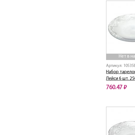
BULLET
Butterflies
CAMILLA
CANNES
Capri
Carre
Casablanca
Casual / Казуал
Нет в н
Celebration /
Артикул: 10535
Селебрейшн
Набор тарелок
Ceruna / Серуна
Лейси 6 шт. 2
Cesni
760.47 ₽
Charante
Charm
Нет в наличии
Chef's
CHEFS
Chin-Chin / Чин-Чин
Christmas Collection /
Христмас Коллекшн