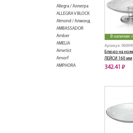
Allegra / Аллегра
ALLEGRA V BLOCK
Almond / Алмонд
AMBASSADOR
Amber
В наличии 
AMELIA
Артикул: 96094
Ametist
Блюдо на ножк
Amorf
ЛЕЙСИ 160 мм
AMPHORA
342.41 ₽
APPLEGREEN
Aqua
Aquarelle / Акварелль
Aquatic
Arctic / Арктик
ART DECO
Arte / Арте
ASIA
Atlantis