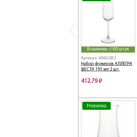
ENOTECA
ESTRELLA
Exotic
FACES
Fairytale / Фейритейл
Family / Семья
В наличии >100 штук
Fazenda
Fit
Артикул: 440622B2
Набор фужеров АЛЛЕГРА
Flora
ФЕСТА 195 мл 2 шт.
Floral Party
FLORIST
412.79 ₽
FOCUS
FOR LOONEY
FREESIA
Новинка
FREZYA
Frigo
Gaia
Galleon