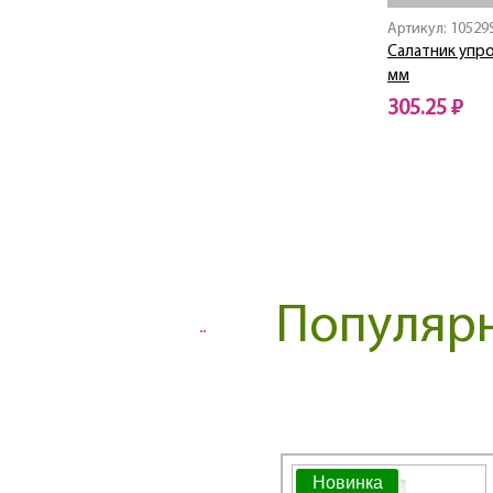
DAISY
Артикул: 10529
Dalida / Далида
Салатник упро
Dance
мм
DIAMOND
305.25 ₽
Diamond / Диамонд
DIONY
Нет в наличии
Disc / Диск
Disney / Дисней
Disney Cinderella /
Дисней Золушка
Disney Frozen /
Дисней Фрозен
Популярн
Dolce
Doro / Доро
Dream / Дрим
Elegance / Элеганс
ELIPS
ELYSIA
Enjoy
Новинка