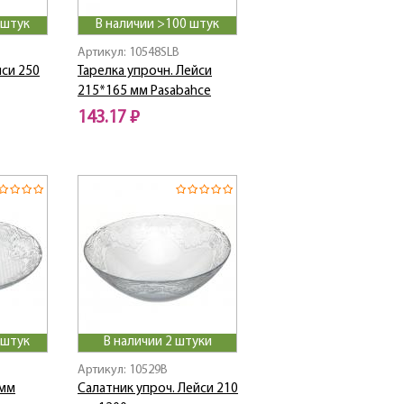
 штук
В наличии >100 штук
Артикул: 10548SLB
йси 250
Тарелка упрочн. Лейси
215*165 мм Pasabahce
143.17 ₽
 штук
В наличии 2 штуки
Артикул: 10529B
 мм
Салатник упроч. Лейси 210