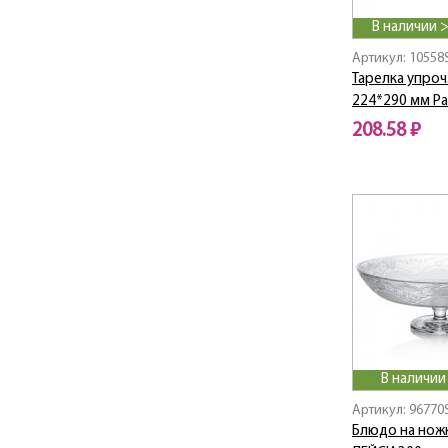
Aurora
В наличии 
Azur / Азур
Артикул: 10558
Babylon / Бабилон
Тарелка упроч
Bacchus
224*290 мм P
Bali
208.58 ₽
Baltic
Banquet
BARBARIS
Barocco / Барокко
Barrel / Баррел
BASIC
Bavaria / Бавария
Beauty / Красота
Beige / Беж
BEIGE CITY
В наличии
BELLA
Артикул: 96770
Beykoz / Бейкоз
Блюдо на ножк