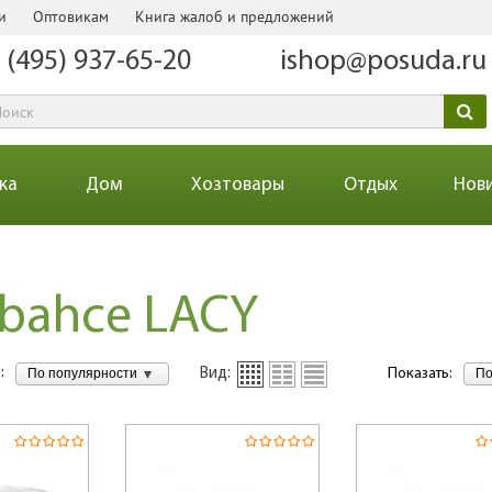
и
Оптовикам
Книга жалоб и предложений
 (495) 937-65-20
ishop@posuda.ru
ка
Дом
Хозтовары
Отдых
Нов
bahce LACY
:
По популярности
По
Вид:
Показать: