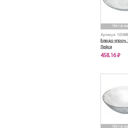
CHRISTMAS SANTA
CHRISTMAS TOYS
CHRISTMAS TREE
Chroma
Нет в н
Chromа / Хрома
Артикул: 10588
CITY
Блюдо упроч.
City / Сити
Лейси
Classi / Класси
458.16 ₽
CLASSIC
Нет в наличии
CLASSIQUE
Coca Cola
Collection / Коллекшн
Colombian /
Колумбиан
COSMO
COURTYARD
CREATIVE SUMMER
Cubic / Кьюбик
Нет в н