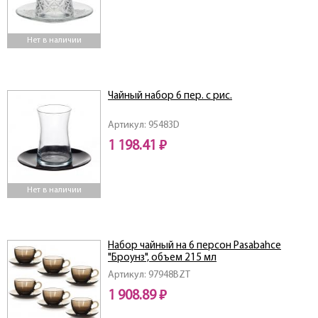
Нет в наличии
Чайный набор 6 пер. с рис.
Артикул: 95483D
1 198.41 ₽
Нет в наличии
Набор чайный на 6 персон Pasabahce
"Броунз", объем 215 мл
Артикул: 97948BZT
1 908.89 ₽