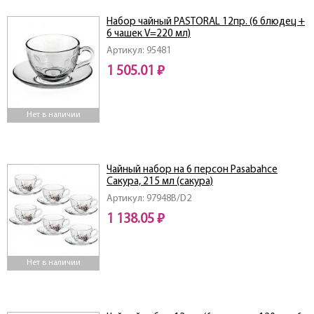
Набор чайный PASTORAL 12пр. (6 блюдец +
6 чашек V=220 мл)
Артикул: 95481
1 505.01 ₽
Нет в наличии
Чайный набор на 6 персон Pasabahce
Сакура, 215 мл (сакура)
Артикул: 97948B/D2
1 138.05 ₽
Нет в наличии