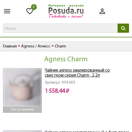
0
Главная
Agness / Агнесс
Charm
Agness Charm
Чайник agness эмалированный со
свистком серия Charm , 2,2л
Артикул: 934-603
1 558.44 ₽
Нет в наличии