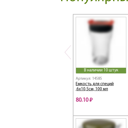
Garden
Geese / Гуси
GLAM
Gold star
Golden Classic
GRACE
Granite
HAPPY DAY
High-Tech
Il Raccolto
В наличии 10 штук
Irises
Артикул: 14585
Емкость для специй
IRON CHEF
,6х10,5см, 100 мл
Kitchen
Kristall
80.10 ₽
Lavender Field
Lefard
Magnetic
Majesty