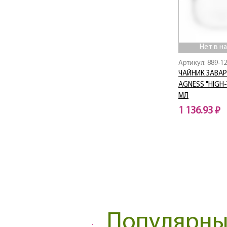
CELEBRATION
Charm
Chef
CLASSIC
Нет в н
Coffee
Артикул: 889-1
CORRIDA
ЧАЙНИК ЗАВА
AGNESS "HIGH-
Crackle
МЛ
CRAFT Collection
1 136.93 ₽
Dandelion
Deluxe
Нет в наличии
DOUBLE-WALL
ELEGANCE
ENGLISH BREAKFAST
Exotic
Family farm
Fantasy
FRESH
Популярные
Fruit Basket