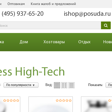
и
Оптовикам
Книга жалоб и предложений
 (495) 937-65-20
ishop@posuda.ru
ка
Дом
Хозтовары
Отдых
Нов
ss High-Tech
:
По популярности
По
Вид:
Показать: