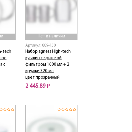
ии
Нет в наличии
Артикул: 889-150
h-tech
Набор agness High-tech
тное
кувшин с крышкой
а с
фильтром 1600 мл + 2
кружки 320 мл
цвет:прозрачный
2 445.89 ₽
Нет в наличии