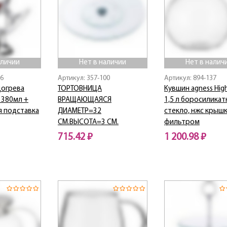
аличии
Нет в наличии
Нет в налич
16
Артикул: 357-100
Артикул: 894-137
догрева
ТОРТОВНИЦА
Кувшин agness Hig
 380мл +
ВРАЩАЮЩАЯСЯ
1,5 л боросилика
я подставка
ДИАМЕТР=32
стекло, нжс крышк
СМ.ВЫСОТА=3 СМ.
фильтром
715.42 ₽
1 200.98 ₽
Нет в наличии
Нет в наличии