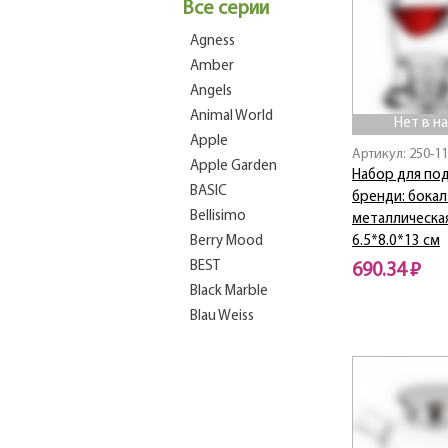
Все серии
Agness
Amber
Angels
Animal World
Нет в н
Apple
Артикул: 250-1
Apple Garden
Набор для по
BASIC
бренди: бокал
Bellisimo
металлическа
Berry Mood
6.5*8.0*13 см
BEST
690.34 ₽
Black Marble
Нет в наличии
Blau Weiss
BON APPETIT
BONJOUR
BOSTON
Botanica
BUFFET