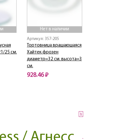
ии
Нет в наличии
Артикул: 357-205
усная
Тортовница вращающаяся
1/25 см.
Хайтек фрозен
диаметр=32 см. высота=3
см.
928.46 ₽
Нет в наличии
1
ss / Агнесс