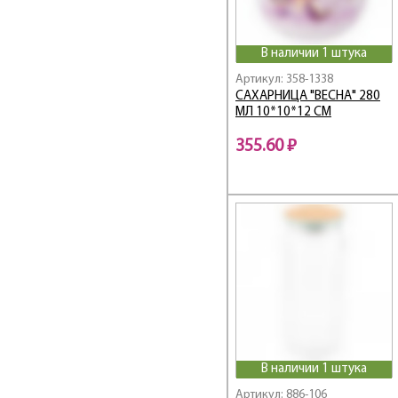
Red Star
Rosso
В наличии 1 штука
Royal Garden
Артикул: 358-1338
Self-filter
САХАРНИЦА "ВЕСНА" 280
Sense
МЛ 10*10*12 СМ
Sentiment
355.60 ₽
SMOKY
SPICY
Spicy Cheese
STILL LIFE
Sunday
Tiger Amour
Top Style
Velour
Verre
Village
В наличии 1 штука
Vogue
Артикул: 886-106