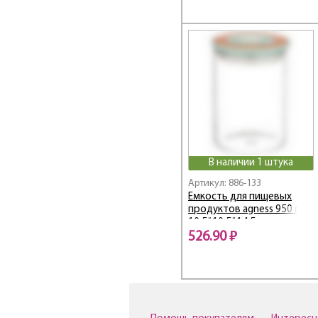
Дворцовый парк
Дерево Мудрости
Душа Прованса
Ежевика
Зимняя Забава
ИЗОБИЛИЕ
Ирис
Итальянские Лимоны
КАНТРИ
Кармен
В наличии 1 штука
Коллис Мемори
Артикул: 886-133
Емкость для пищевых
Корейская роза
продуктов agness 950 мл
Котики
10,5*10,5*14,5 см
Куриный переполох
526.90 ₽
Лаванда
Лавандовая Весна
Латте
Лемон