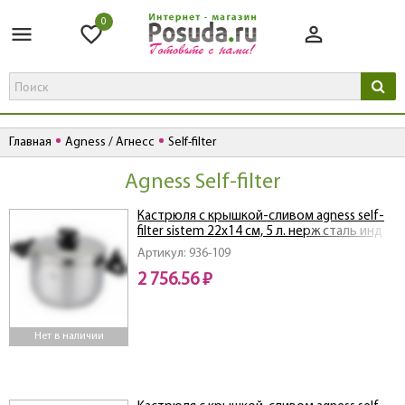
0
Главная
Agness / Агнесс
Self-filter
Agness Self-filter
Кастрюля с крышкой-сливом agness self-
filter sistem 22х14 см, 5 л. нерж сталь инд
дно
Артикул: 936-109
2 756.56 ₽
Нет в наличии