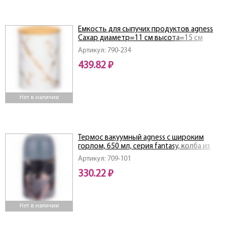
Емкость для сыпучих продуктов agness
Сахар диаметр=11 см высота=15 см
Артикул: 790-234
439.82 ₽
Нет в наличии
Термос вакуумный agness с широким
горлом, 650 мл, серия fantasy, колба из
нерж. стали
Артикул: 709-101
330.22 ₽
Нет в наличии