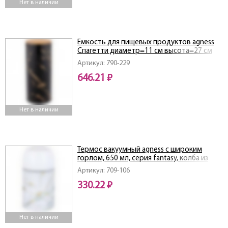
Нет в наличии
Емкость для пищевых продуктов agness
Спагетти диаметр=11 см высота=27 см
Артикул: 790-229
646.21 ₽
Нет в наличии
Термос вакуумный agness с широким
горлом, 650 мл, серия fantasy, колба из
нерж. стали
Артикул: 709-106
330.22 ₽
Нет в наличии