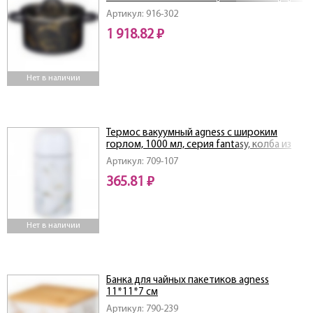
20Х11 СМ
Артикул: 916-302
1 918.82 ₽
Нет в наличии
Термос вакуумный agness с широким
горлом, 1000 мл, серия fantasy, колба из
нерж. стали
Артикул: 709-107
365.81 ₽
Нет в наличии
Банка для чайных пакетиков agness
11*11*7 см
Артикул: 790-239