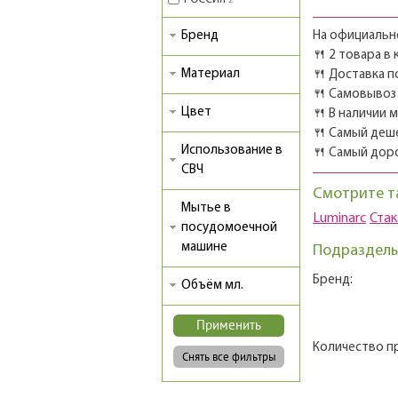
2
Бренд
На официально
🍴 2 товара в
Материал
🍴 Доставка п
🍴 Самовывоз 
Цвет
🍴 В наличии 
🍴 Самый деш
Использование в
🍴 Самый дор
СВЧ
Смотрите т
Мытье в
Luminarc
Ста
посудомоечной
машине
Подразделы
Бренд:
Объём мл.
Количество п