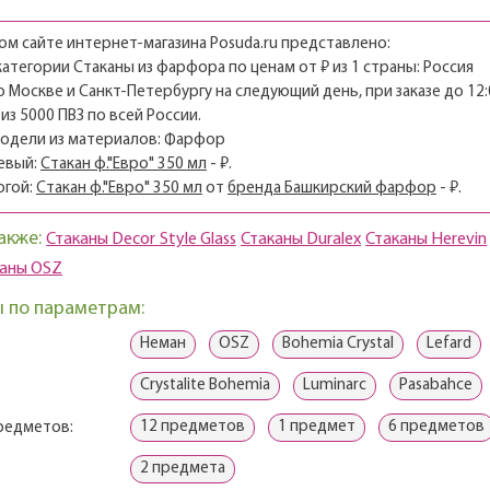
м сайте интернет-магазина Posuda.ru представлено:
 категории Стаканы из фарфора по ценам от ₽ из 1 страны: Россия
о Москве и Санкт-Петербургу на следующий день, при заказе до 12:
из 5000 ПВЗ по всей России.
модели из материалов: Фарфор
евый:
Стакан ф."Евро" 350 мл
- ₽.
огой:
Стакан ф."Евро" 350 мл
от
бренда Башкирский фарфор
- ₽.
акже:
Стаканы Decor Style Glass
Стаканы Duralex
Стаканы Herevin
каны OSZ
 по параметрам:
Неман
OSZ
Bohemia Crystal
Lefard
Crystalite Bohemia
Luminarc
Pasabahce
12 предметов
1 предмет
6 предметов
редметов:
2 предмета