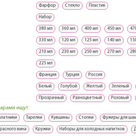
Фарфор
Стекло
Пластик
Набор
380 мл
360 мл
400 мл
450 мл
47
330 мл
120 мл
125 мл
140 мл
15
210 мл
230 мл
250 мл
270 мл
28
225 мл
Франция
Турция
Россия
Белый
Голубой
Желтый
Зеленый
Прозрачный
Разноцветный
Розовый
варами ищут:
алатники
Тарелки
Кувшины
Стопки
Фужеры для ша
расного вина
Кружки
Наборы для холодных напитков