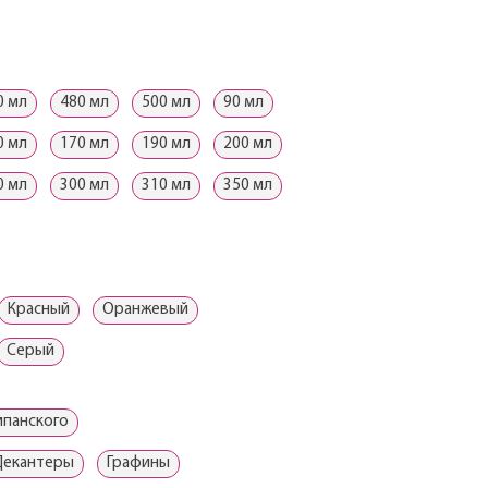
0 мл
480 мл
500 мл
90 мл
0 мл
170 мл
190 мл
200 мл
0 мл
300 мл
310 мл
350 мл
Красный
Оранжевый
Серый
мпанского
Декантеры
Графины