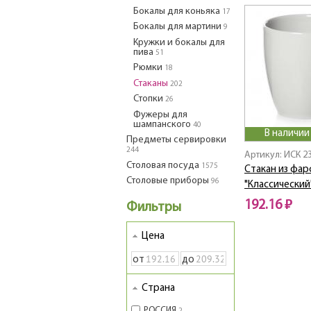
Бокалы для коньяка
17
Бокалы для мартини
9
Кружки и бокалы для
пива
51
Рюмки
18
Стаканы
202
Стопки
26
Фужеры для
шампанского
40
В наличии
Предметы сервировки
244
Артикул: ИСК 2
Столовая посуда
1575
Стакан из фа
Столовые приборы
96
"Классический"
192.16 ₽
Фильтры
Цена
от
до
Страна
РОССИЯ