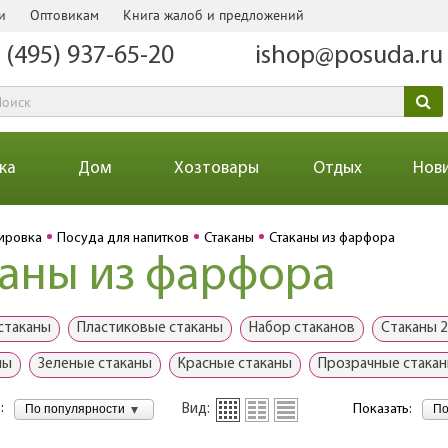
и
Оптовикам
Книга жалоб и предложений
 (495) 937-65-20
ishop@posuda.ru
ка
Дом
Хозтовары
Отдых
Нов
ировка
Посуда для напитков
Стаканы
Стаканы из фарфора
аны из фарфора
стаканы
Пластиковые стаканы
Набор стаканов
Стаканы 2
ны
Зеленые стаканы
Красные стаканы
Прозрачные стака
:
По популярности
По
Вид:
Показать: