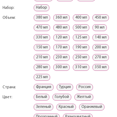
Набор
Набор:
380 мл
360 мл
400 мл
450 мл
Объем:
470 мл
480 мл
500 мл
90 мл
330 мл
120 мл
125 мл
140 мл
150 мл
170 мл
190 мл
200 мл
210 мл
230 мл
250 мл
270 мл
280 мл
300 мл
310 мл
350 мл
225 мл
Франция
Турция
Россия
Страна:
Белый
Голубой
Желтый
Цвет:
Зеленый
Красный
Оранжевый
Прозрачный
Разноцветный