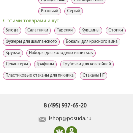
Розовый
Серый
С этими товарами ищут:
Блюда
Салатники
Тарелки
Кувшины
Стопки
Фужеры для шампанского
Бокалы для красного вина
Кружки
Наборы для холодных напитков
Декантеры
Графины
Трубочки для коктейлей
Пластиковые стаканы для пикника
Стаканы НГ
8 (495) 937-65-20
ishop@posuda.ru