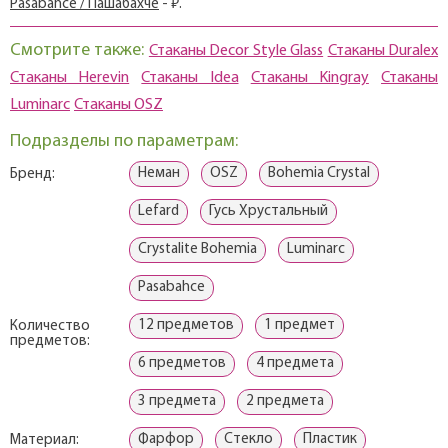
Pasabahce / Пашабахче
- ₽.
Смотрите также:
Стаканы Decor Style Glass
Стаканы Duralex
Стаканы Herevin
Стаканы Idea
Стаканы Kingray
Стаканы
Luminarc
Стаканы OSZ
Подразделы по параметрам:
Неман
OSZ
Bohemia Crystal
Бренд:
Lefard
Гусь Хрустальный
Crystalite Bohemia
Luminarc
Pasabahce
12 предметов
1 предмет
Количество
предметов:
6 предметов
4 предмета
3 предмета
2 предмета
Фарфор
Стекло
Пластик
Материал: