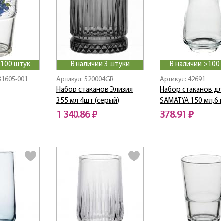
>100 штук
В наличии 3 штуки
В наличии >100
31605-001
Артикул: 520004GR
Артикул: 42691
Набор стаканов Элизия
Набор стаканов дл
355 мл 4шт (серый)
SAMATYA 150 мл,6
1 340.86 ₽
378.91 ₽