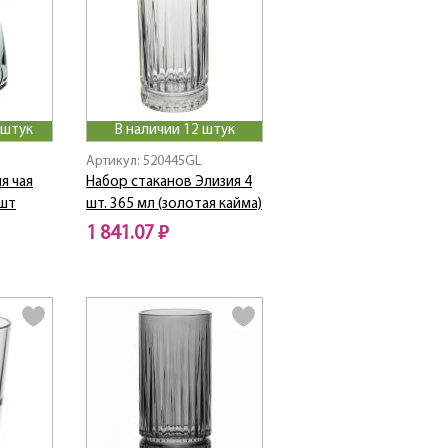
 штук
В наличии 12 штук
Артикул: 520445GL
я чая
Набор стаканов Элизия 4
 шт
шт. 365 мл (золотая кайма)
1 841.07 ₽