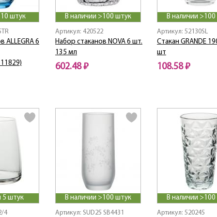
 10 штук
В наличии >100 штук
В наличии >100
5TR
Артикул: 420522
Артикул: 52130SL
в ALLEGRA 6
Набор стаканов NOVA 6 шт.
Стакан GRANDE 19
135 мл
шт
11829)
602.48 ₽
108.58 ₽
 5 штук
В наличии >100 штук
В наличии >100
2/4
Артикул: SUD25 SB4431
Артикул: 520245