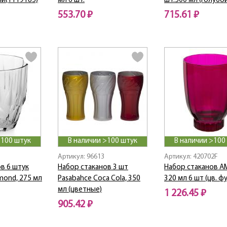
ый(1119185)
мл 6 шт.
шт.500 мл (голубо
553.70 ₽
715.61 ₽
>100 штук
В наличии >100 штук
В наличии >100
Артикул: 96613
Артикул: 420702F
в 6 штук
Набор стаканов 3 шт
Набор стаканов A
mond, 275 мл
Pasabahce Coca Cola, 350
320 мл 6 шт (цв. ф
мл (цветные)
1 226.45 ₽
905.42 ₽