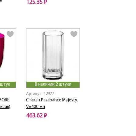
й)
125.35 ₽
 штук
В наличии 2 штуки
Артикул: 42977
MORE
Стакан Pasabahce Majesty,
уксия)
V=400 мл
463.62 ₽