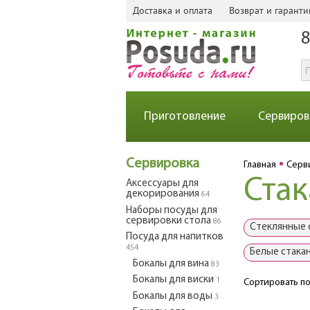
Доставка и оплата
Возврат и гаранти
8
Приготовление
Сервиров
Сервировка
Главная
Серв
Стак
Аксессуары для
декорирования
64
Наборы посуды для
сервировки стола
86
Стеклянные 
Посуда для напитков
454
Белые стака
Бокалы для вина
83
Бокалы для виски
1
Сортировать по
Бокалы для воды
3