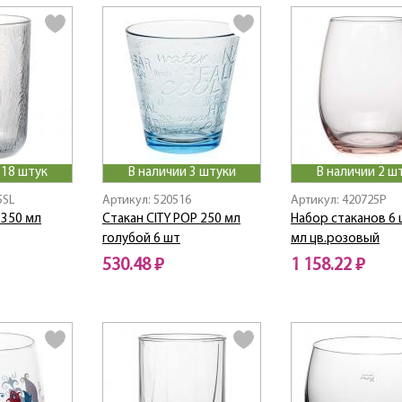
 18 штук
В наличии 3 штуки
В наличии 2 ш
5SL
Артикул: 520516
Артикул: 420725P
 350 мл
Стакан CITY POP 250 мл
Набор стаканов 6 
голубой 6 шт
мл цв.розовый
530.48 ₽
1 158.22 ₽