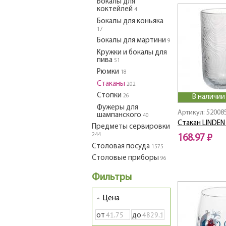
Бокалы для
коктейлей
4
Бокалы для коньяка
17
Бокалы для мартини
9
Кружки и бокалы для
пива
51
Рюмки
18
Стаканы
202
Стопки
26
В наличии
Фужеры для
Артикул: 52008
шампанского
40
Стакан LINDEN
Предметы сервировки
244
168.97 ₽
Столовая посуда
1575
Столовые приборы
96
Фильтры
Цена
от
до