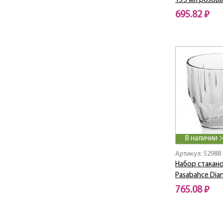
135 мл розов
695.82 ₽
В наличии 
Артикул: 52988
Набор стакано
Pasabahce Dia
765.08 ₽