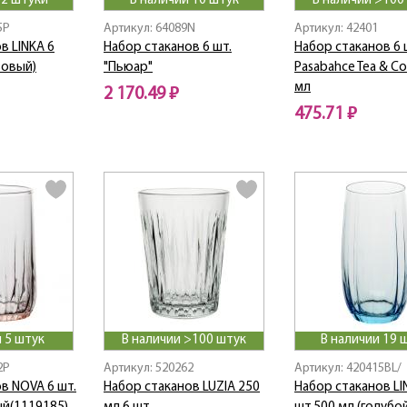
 2 штуки
В наличии 10 штук
В наличии >100
5P
Артикул: 64089N
Артикул: 42401
в LINKA 6
Набор стаканов 6 шт.
Набор стаканов 6
зовый)
"Пьюар"
Pasabahce Tea & Co
мл
2 170.49 ₽
475.71 ₽
 5 штук
В наличии >100 штук
В наличии 19 
2P
Артикул: 520262
Артикул: 420415BL/
в NOVA 6 шт.
Набор стаканов LUZIA 250
Набор стаканов LI