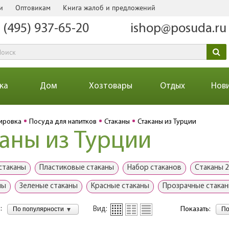
и
Оптовикам
Книга жалоб и предложений
 (495) 937-65-20
ishop@posuda.ru
ка
Дом
Хозтовары
Отдых
Нов
ировка
Посуда для напитков
Стаканы
Стаканы из Турции
аны из Турции
стаканы
Пластиковые стаканы
Набор стаканов
Стаканы 2
ны
Зеленые стаканы
Красные стаканы
Прозрачные стака
:
По популярности
По
Вид:
Показать: