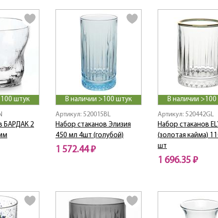
>100 штук
В наличии >100 штук
В наличии >100
N
Артикул: 520015BL
Артикул: 520442GL
в БАРДАК 2
Набор стаканов Элизия
Набор стаканов EL
 мм
450 мл 4шт (голубой)
(золотая кайма) 11
шт
1 572.44 ₽
1 696.35 ₽