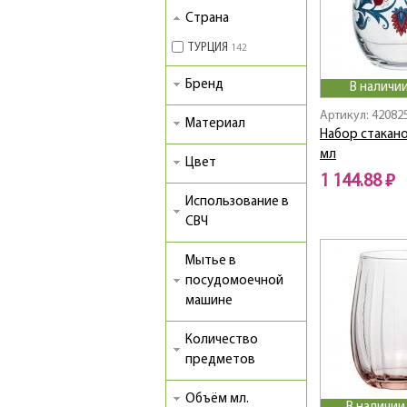
Страна
ТУРЦИЯ
142
Бренд
В наличии
Артикул: 42082
Материал
Набор стакано
мл
Цвет
1 144.88 ₽
Использование в
СВЧ
Мытье в
посудомоечной
машине
Количество
предметов
Объём мл.