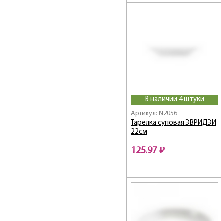
Diwali Carinosa Gold
Diwali Contento
Diwali Dacha
Diwali Frescura Pink
Diwali Frescura
Turquoise
Diwali Frieda
DIWALI FUSION
Diwali Hypnosis
В наличии 4 штуки
DIWALI MARBRE
Артикул: N2056
Domino / Домино
Тарелка суповая ЭВРИДЭЙ
22см
Dream Grasse / Дрим
Грасс
125.97 ₽
Drezden / Дрезден
Drip / Дрип
Dripping / Дриппинг
Duos / Дуос
Eclipse / Эклипс
Eclisse / Эклисс