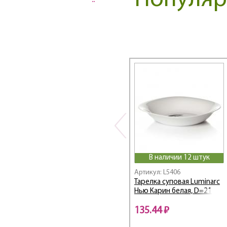
Популяр
ANNALEE GREEN
Arc / Арк
Arcade / Аркадия
Arcoroc / Аркорок
Armuaz / Армуаз
Artist
Arty / Арти
Ascot / Аскот
Aspen / Аспен
Audacio / Одасио
Aurora / Аврора
Authentic / Отантик
BAGATELLE TURQUOISE
В наличии 12 штук
Bahamas / Багамы
Артикул: L5406
Balnea / Бальнеа
Тарелка суповая Luminarc
Нью Карин белая, D=21 см
Bamboo Tree / Бамбук
Три
135.44 ₽
Battuto / Баттуто
Black Wood