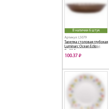
Celebration /
Селебрейшн
Cheqs
Club / Клаб
Cocoon
Cocoon / Кокон
В наличии 6 штук
Coffeepedia /
Артикул: L5079
Кофепедия
Тарелка столовая глубокая
Colchic / Колчик
Luminarc Ocean Eclipse,
Colombelle /
D=20,5 см
Коломбель
100.37 ₽
Color Art / Колор Арт
Color Days / Колор
Дэйс
Color Pencil / Колор
Пенсил
Colorama / Колорама
Colorlicious /
Колорлишэс
CONSERVE-MOI
Coocon / Кокон