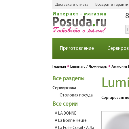
Доставка и оплата
Возврат и гаранти
8
Приготовление
Сервиров
Главная
Luminarc / Люминарк
Аммонит 
Все разделы
Lumi
Сервировка
Столовая посуда
Сортировать по
Все серии
A LA BONNE
A La Bonne Heure
A La Folie Corail / А Ла