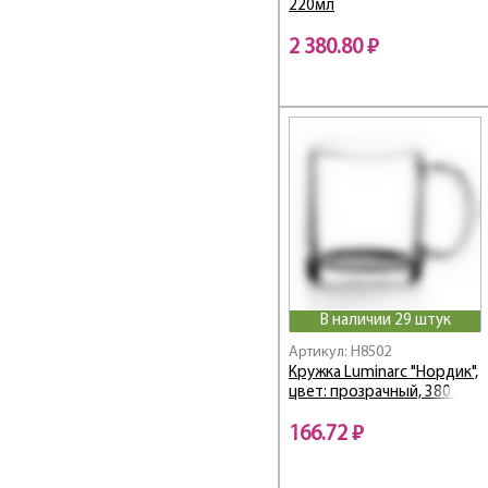
220мл
Diana
2 380.80 ₽
Directoire /
Директоир
Director / Директор
Disney / Дисней
Disney Cars / Дисней
Тачки
Disney Frozen /
Дисней Фрозен
Disney Mickey Сolors /
Дисней Микки Колорс
Disney Minnie Colors /
Дисней Минни Колорс
В наличии 29 штук
Disney Planes / Дисней
Самолеты
Артикул: H8502
Disney Princess /
Кружка Luminarc "Нордик",
Дисней Принцесс
цвет: прозрачный, 380 мл
Diwali / Дивали
166.72 ₽
Diwali Astratta Pink
Diwali Carinosa Blue