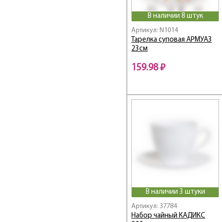
Cordelia / Корделия
В наличии 8 штук
Coteaux d'Arque /
Кото Д'арк
Артикул: N1014
Тарелка суповая АРМУАЗ
Cotton Flower / Котон
23см
Флауэр
Couture / Кутюр
159.98 ₽
Covent Garden /
Ковент Гарден
CRAZIFOLIA
Crazy Flowers / Крези
Флауэрс
Crown Of Flowers /
Краун Оф Флауэрс
Dacha / Дача
Dalieza / Далиеза
Daliya / Далия
DANDY
В наличии 3 штуки
Darjeeling / Даржилинг
Артикул: 37784
Deep Sea
Набор чайный КАДИКС
DELNICE GOLD