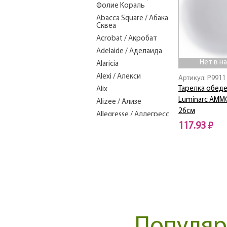
Фолие Кораль
Abacca Square / Абака
Сквеа
Acrobat / Акробат
Adelaide / Аделаида
Нет в н
Alaricia
Alexi / Алекси
Артикул: P9911
Тарелка обед
Alix
Luminarc АММ
Alizee / Ализе
26см
Allegresse / Аллегресс
117.93 ₽
Alto / Альто
ALVIS GREEN
Нет в наличии
ALVIS RED
Ambiante / Амбиантэ
Amely / Амели
Amori / Амори
Ananas / Ананас
Angel / Ангел