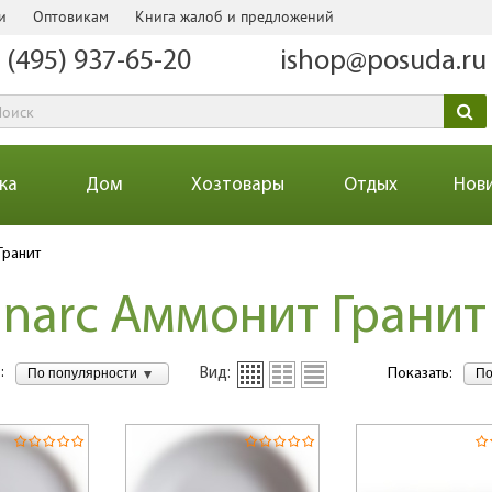
и
Оптовикам
Книга жалоб и предложений
 (495) 937-65-20
ishop@posuda.ru
ка
Дом
Хозтовары
Отдых
Нов
Гранит
narc Аммонит Гранит
:
По популярности
По
Вид:
Показать: