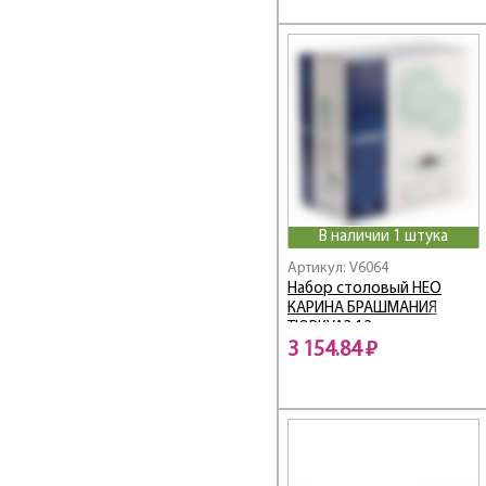
Brighton / Брайтон
Brushmania
BRUSHMANIA METALLIC
GREEN
BRUSHMANIA
TERRACOTTA
Bulla / Булла
Cadix / Кадикс
Caley / Калей
В наличии 1 штука
CALVI
Артикул: V6064
Camilla / Камилла
Набор столовый НЕО
Capital / Столицы
КАРИНА БРАШМАНИЯ
Carina Angeliqu Rose
ТЮРКУАЗ 12пр
3 154.84 ₽
CARINA GISMON
Carina Marble Black
Carina Minuet Black
Carine / Карин
CARINE ABELLA