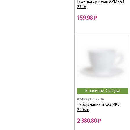
Darjeeling / Даржилинг
Тарелка суповая АРМУАЗ
23см
Deep Sea
DELNICE GOLD
159.98 ₽
Diana
Directoire /
Директоир
Director / Директор
Disney / Дисней
Disney Cars / Дисней
Тачки
Disney Frozen /
Дисней Фрозен
Disney Mickey Сolors /
Дисней Микки Колорс
Disney Minnie Colors /
В наличии 3 штуки
Дисней Минни Колорс
Артикул: 37784
Disney Planes / Дисней
Набор чайный КАДИКС
Самолеты
220мл
Disney Princess /
Дисней Принцесс
2 380.80 ₽
Diwali / Дивали