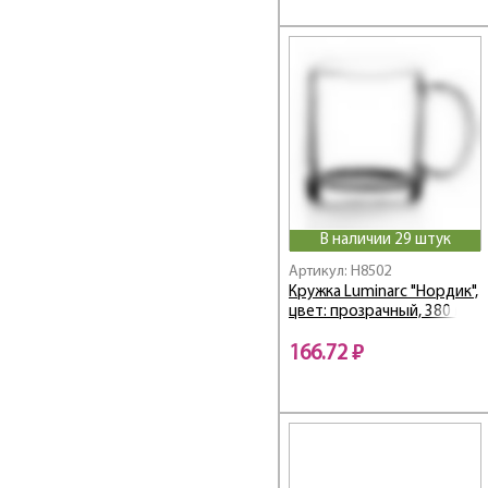
Diwali Astratta Pink
Diwali Carinosa Blue
Diwali Carinosa Gold
Diwali Contento
Diwali Dacha
Diwali Frescura Pink
Diwali Frescura
Turquoise
Diwali Frieda
В наличии 29 штук
DIWALI FUSION
Diwali Hypnosis
Артикул: H8502
Кружка Luminarc "Нордик",
DIWALI MARBRE
цвет: прозрачный, 380 мл
Domino / Домино
166.72 ₽
Dream Grasse / Дрим
Грасс
Drezden / Дрезден
Drip / Дрип
Dripping / Дриппинг
Duos / Дуос