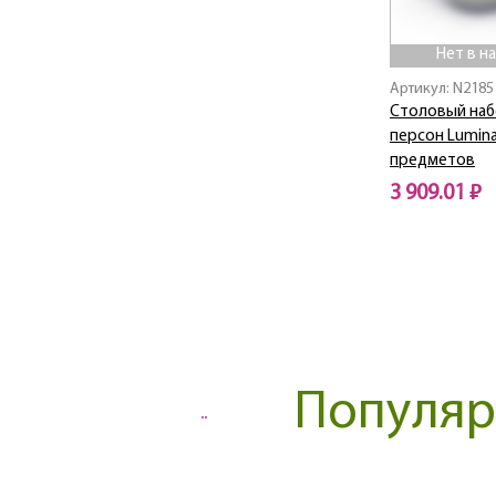
Ananas / Ананас
Angel / Ангел
Нет в н
ANNALEE GREEN
Артикул: N2185
Arc / Арк
Столовый наб
Arcade / Аркадия
персон Luminar
Arcoroc / Аркорок
предметов
Armuaz / Армуаз
3 909.01 ₽
Artist
Arty / Арти
Нет в наличии
Ascot / Аскот
Aspen / Аспен
Audacio / Одасио
Aurora / Аврора
Authentic / Отантик
Популяр
BAGATELLE TURQUOISE
Bahamas / Багамы
Balnea / Бальнеа
Bamboo Tree / Бамбук