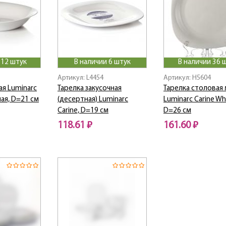
 12 штук
В наличии 6 штук
В наличии 36 
Артикул: L4454
Артикул: H5604
ая Luminarc
Тарелка закусочная
Тарелка столовая
ая, D=21 см
(десертная) Luminarc
Luminarc Carine Wh
Carine, D=19 см
D=26 см
118.61 ₽
161.60 ₽