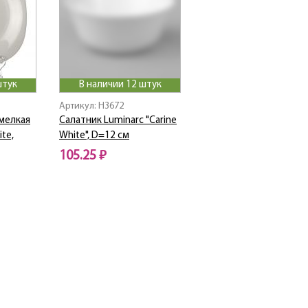
штук
В наличии 12 штук
Артикул: H3672
 мелкая
Салатник Luminarc "Carine
ite,
White", D=12 см
105.25 ₽