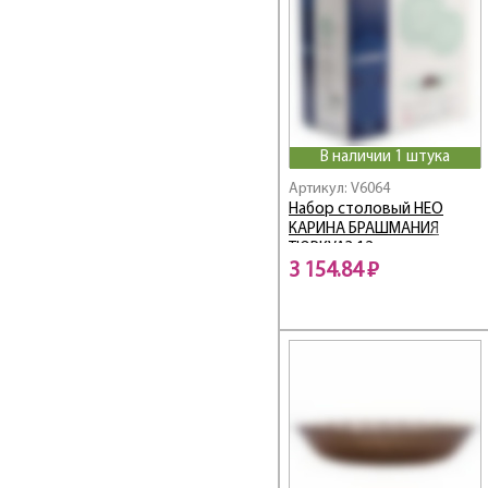
Carine / Карин
CARINE ABELLA
Celebration /
Селебрейшн
Cheqs
Club / Клаб
В наличии 1 штука
Cocoon
Cocoon / Кокон
Артикул: V6064
Набор столовый НЕО
Coffeepedia /
КАРИНА БРАШМАНИЯ
Кофепедия
ТЮРКУАЗ 12пр
Colchic / Колчик
3 154.84 ₽
Colombelle /
Коломбель
Color Art / Колор Арт
Color Days / Колор
Дэйс
Color Pencil / Колор
Пенсил
Colorama / Колорама
Colorlicious /
Колорлишэс