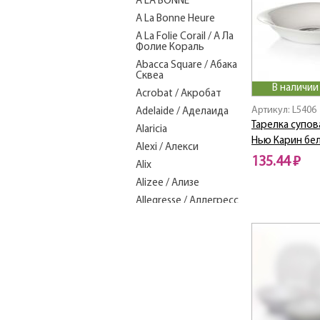
A LA BONNE
A La Bonne Heure
A La Folie Corail / А Ла
Фолие Кораль
Abacca Square / Абака
Сквеа
В наличии
Acrobat / Акробат
Артикул: L5406
Adelaide / Аделаида
Тарелка супов
Alaricia
Нью Карин бел
Alexi / Алекси
135.44 ₽
Alix
Alizee / Ализе
Allegresse / Аллегресс
Alto / Альто
ALVIS GREEN
ALVIS RED
Ambiante / Амбиантэ
Amely / Амели
Amori / Амори