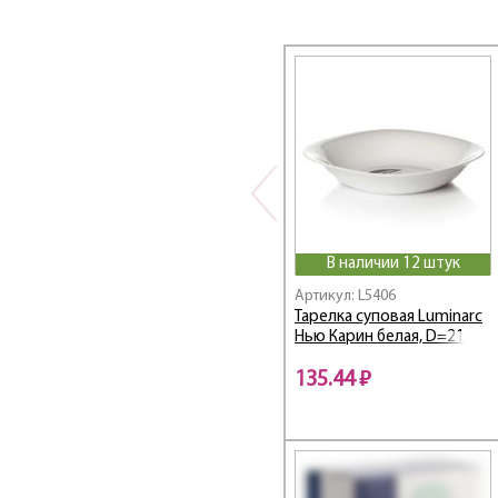
Три
Battuto / Баттуто
Black Wood
Brighton / Брайтон
Brushmania
BRUSHMANIA METALLIC
GREEN
BRUSHMANIA
TERRACOTTA
Bulla / Булла
Cadix / Кадикс
В наличии 12 штук
Caley / Калей
Артикул: L5406
CALVI
Тарелка суповая Luminarc
Нью Карин белая, D=21 см
Camilla / Камилла
Capital / Столицы
135.44 ₽
Carina Angeliqu Rose
CARINA GISMON
Carina Marble Black
Carina Minuet Black