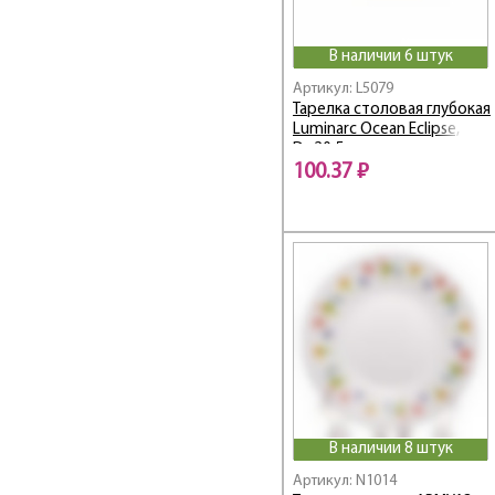
CONSERVE-MOI
Coocon / Кокон
В наличии 6 штук
Cordelia / Корделия
Артикул: L5079
Coteaux d'Arque /
Тарелка столовая глубокая
Кото Д'арк
Luminarc Ocean Eclipse,
D=20,5 см
Cotton Flower / Котон
100.37 ₽
Флауэр
Couture / Кутюр
Covent Garden /
Ковент Гарден
CRAZIFOLIA
Crazy Flowers / Крези
Флауэрс
Crown Of Flowers /
Краун Оф Флауэрс
Dacha / Дача
Dalieza / Далиеза
Daliya / Далия
В наличии 8 штук
DANDY
Артикул: N1014