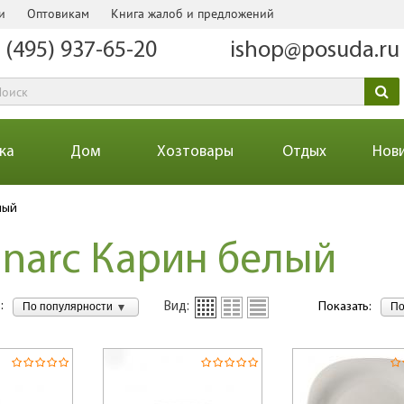
и
Оптовикам
Книга жалоб и предложений
 (495) 937-65-20
ishop@posuda.ru
ка
Дом
Хозтовары
Отдых
Нов
лый
narc Карин белый
:
По популярности
По
Вид:
Показать: