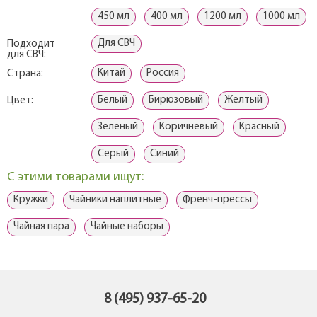
450 мл
400 мл
1200 мл
1000 мл
Для СВЧ
Подходит
для СВЧ:
Китай
Россия
Страна:
Белый
Бирюзовый
Желтый
Цвет:
Зеленый
Коричневый
Красный
Серый
Синий
С этими товарами ищут:
Кружки
Чайники наплитные
Френч-прессы
Чайная пара
Чайные наборы
8 (495) 937-65-20