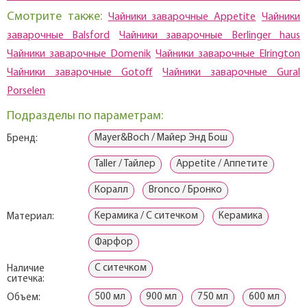
Смотрите также:
Чайники заварочные Appetite
Чайники
заварочные Balsford
Чайники заварочные Berlinger haus
Чайники заварочные Domenik
Чайники заварочные Elrington
Чайники заварочные Gotoff
Чайники заварочные Gural
Porselen
Подразделы по параметрам:
Mayer&Boch / Майер Энд Бош
Бренд:
Taller / Тайлер
Appetite / Аппетите
Коралл
Bronco / Бронко
Керамика / С ситечком
Керамика
Материал:
Фарфор
С ситечком
Наличие
ситечка:
500 мл
900 мл
750 мл
600 мл
Объем: