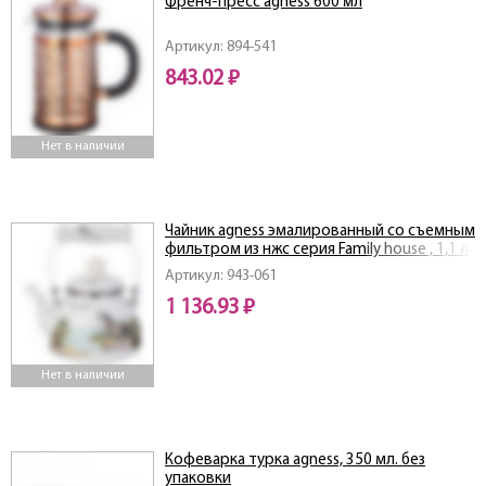
Френч-пресс agness 600 мл
Артикул: 894-541
843.02 ₽
Нет в наличии
Чайник agness эмалированный со съемным
фильтром из нжс серия Family house , 1,1 л
Артикул: 943-061
1 136.93 ₽
Нет в наличии
Кофеварка турка agness, 350 мл. без
упаковки