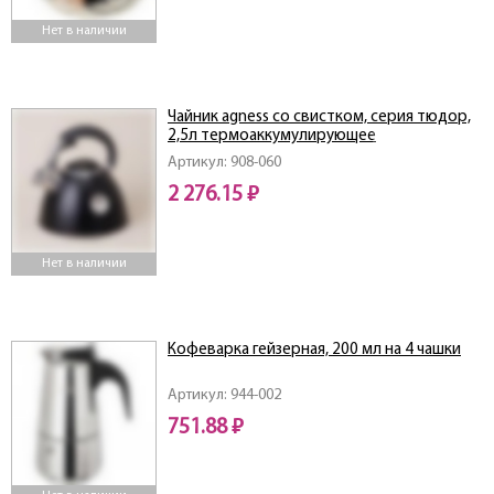
Нет в наличии
Чайник agness со свистком, серия тюдор,
2,5л термоаккумулирующее
дно,индукция,индикатор уровня воды
Артикул: 908-060
2 276.15 ₽
Нет в наличии
Кофеварка гейзерная, 200 мл на 4 чашки
Артикул: 944-002
751.88 ₽