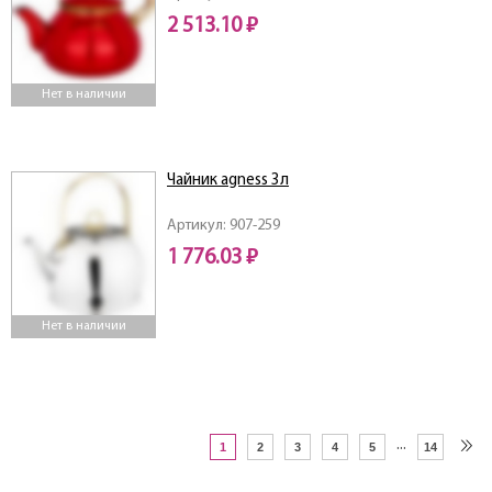
2 513.10 ₽
Нет в наличии
Чайник agness 3л
Артикул: 907-259
1 776.03 ₽
Нет в наличии
...
1
2
3
4
5
14