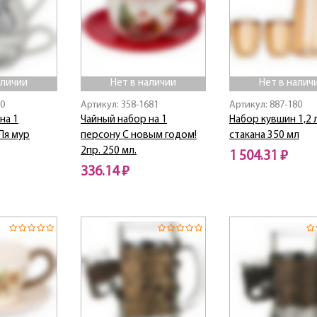
аличии
Нет в наличии
Нет в налич
90
Артикул: 358-1681
Артикул: 887-180
на 1
Чайный набор на 1
Набор кувшин 1,2 л
 Ля мур
персону С новым годом!
стакана 350 мл
2пр. 250 мл.
1 504.31 ₽
336.14 ₽
Нет в наличии
Нет в наличии