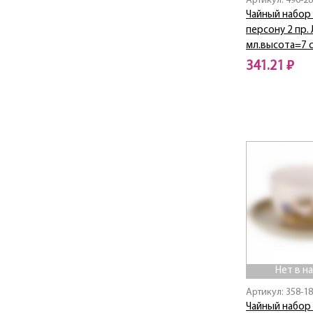
Артикул: 490-2
Natural stone
Чайный набор 
NAVY STYLE
персону 2 пр.
PARADISE
мл.высота=7 с
PARADISE BIRD
341.21 ₽
Professional
Нет в наличии
PROFI HOME
Provence
Rainbow
Red Marble
RED QUEEN
Red Star
Rosso
Royal Garden
Self-filter
Sense
Sentiment
Нет в н
SMOKY
Артикул: 358-1
SPICY
Чайный набор 