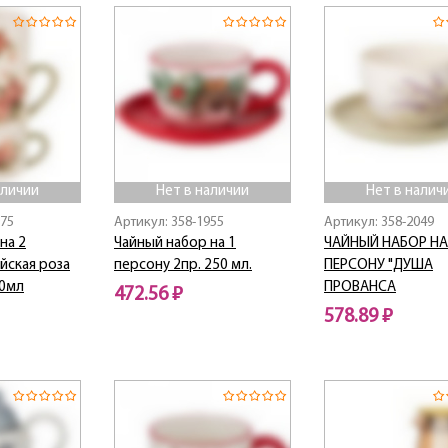
аличии
Нет в наличии
Нет в налич
975
Артикул: 358-1955
Артикул: 358-2049
на 2
Чайный набор на 1
ЧАЙНЫЙ НАБОР НА
йская роза
персону 2пр. 250 мл.
ПЕРСОНУ "ДУША
00мл
ПРОВАНСА
472.56 ₽
578.89 ₽
Нет в наличии
Нет в наличии