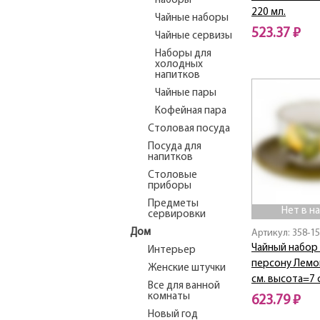
наборы
220 мл.
Чайные наборы
523.37 ₽
Чайные сервизы
Наборы для
Нет в наличии
холодных
напитков
Чайные пары
Кофейная пара
Столовая посуда
Посуда для
напитков
Столовые
приборы
Предметы
Нет в н
сервировки
Дом
Артикул: 358-1
Чайный набор 
Интерьер
персону Лемо
Женские штучки
см. высота=7 с
Все для ванной
комнаты
623.79 ₽
Новый год