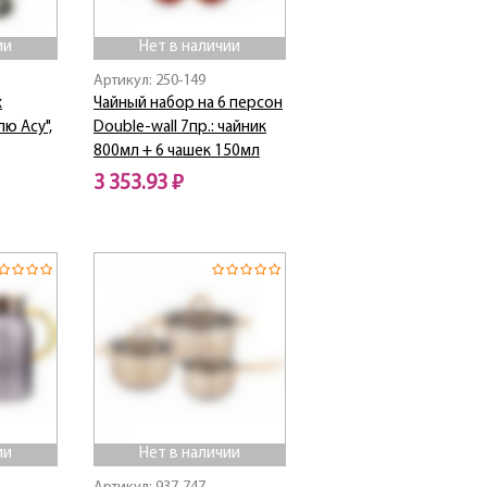
ии
Нет в наличии
Артикул: 250-149
х
Чайный набор на 6 персон
ю Асу",
Double-wall 7пр.: чайник
800мл + 6 чашек 150мл
3 353.93 ₽
Нет в наличии
ии
Нет в наличии