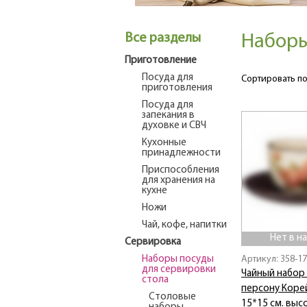
Все разделы
Наборы
Приготовление
Посуда для
Сортировать по
приготовления
Посуда для
запекания в
духовке и СВЧ
Кухонные
принадлежности
Приспособления
для хранения на
кухне
Ножи
Чай, кофе, напитки
Нет в н
Сервировка
Наборы посуды
Артикул: 358-1
для сервировки
Чайный набор 
стола
персону Коре
Столовые
15*15 см. высо