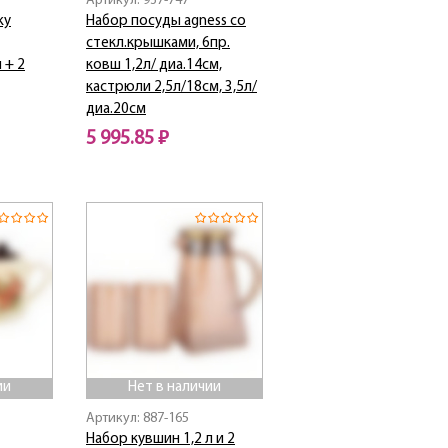
Артикул: 937-747
ky
Набор посуды agness со
стекл.крышками, 6пр.
 + 2
ковш 1,2л/ диа.14см,
кастрюли 2,5л/18см, 3,5л/
диа.20см
5 995.85 ₽
Нет в наличии
ии
Нет в наличии
Артикул: 887-165
Набор кувшин 1,2 л и 2