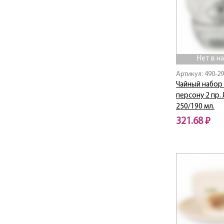
Dandelion
Deluxe
DOUBLE-WALL
ELEGANCE
ENGLISH BREAKFAST
Нет в н
Exotic
Артикул: 490-2
Family farm
Чайный набор 
Fantasy
персону 2 пр.
FRESH
250/190 мл.
Fruit Basket
321.68 ₽
Garden
Geese / Гуси
Нет в наличии
GLAM
Gold star
Golden Classic
GRACE
Granite
HAPPY DAY