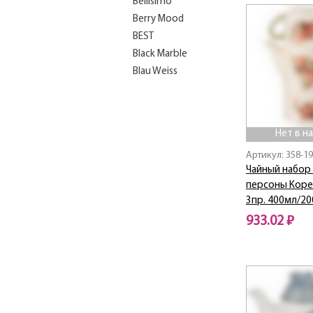
Bellisimo
Berry Mood
BEST
Black Marble
Blau Weiss
BON APPETIT
BONJOUR
BOSTON
Нет в н
Botanica
Артикул: 358-1
BUFFET
Чайный набор 
CELEBRATION
персоны Коре
Charm
3пр. 400мл/2
Chef
933.02 ₽
CLASSIC
Coffee
Нет в наличии
CORRIDA
Crackle
CRAFT Collection