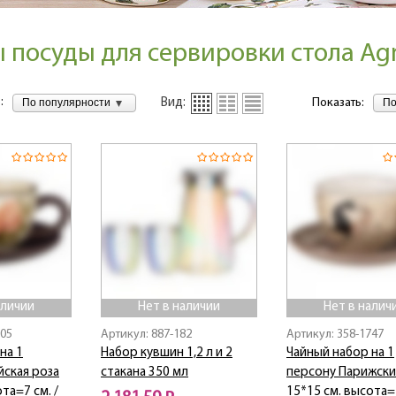
 посуды для сервировки стола Agn
:
По популярности
По
Вид:
Показать:
аличии
Нет в наличии
Нет в налич
705
Артикул: 887-182
Артикул: 358-1747
на 1
Набор кувшин 1,2 л и 2
Чайный набор на 1
йская роза
стакана 350 мл
персону Парижски
та=7 см. /
15*15 см. высота=7