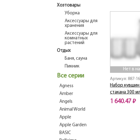
Нет в наличии
Хозтовары
Уборка
Аксессуары для
хранения
Аксессуары для
комнатных
растений
Отдых
Баня, сауна
Пикник
Нет в н
Все серии
Артикул: 887-1
Набор кувшин 1
Agness
стакана 300 м
Amber
1 640.47 ₽
Angels
Animal World
Нет в наличии
Apple
Apple Garden
BASIC