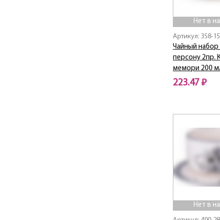
High-Tech
Il Raccolto
Нет в н
Irises
Артикул: 358-1
IRON CHEF
Чайный набор 
Kitchen
персону 2пр. 
Kristall
мемори 200 м
Lavender Field
223.47 ₽
Lefard
Нет в наличии
Magnetic
Majesty
Meadow
Meduza
Megastone
Mercury
Midnight
Modern Kitchen
MOON ART
Нет в н
Native