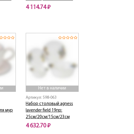
4 114.74 ₽
Нет в наличии
ии
Нет в наличии
Артикул: 598-063
Набор столовый agness
 ля мур
lavender field 19пр:
25см/20см/15см/23см
4 632.70 ₽