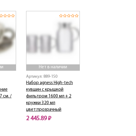
Нет в наличии
ии
Нет в наличии
Артикул: 889-150
Набор agness High-tech
ение
кувшин с крышкой
 см. /
фильтром 1600 мл + 2
кружки 320 мл
цвет:прозрачный
2 445.89 ₽
Нет в наличии