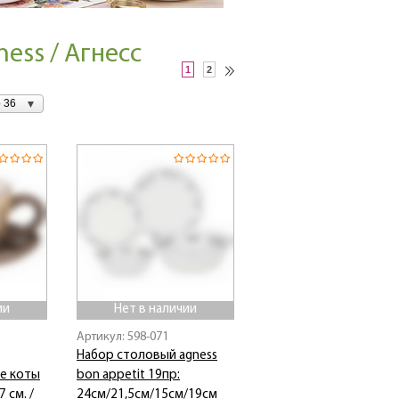
ess / Агнесс
1
2
 36
ии
Нет в наличии
Артикул: 598-071
Набор столовый agness
е коты
bon appetit 19пр:
 см. /
24см/21,5см/15см/19см