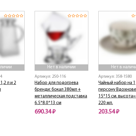
Нет в наличии
Нет в наличии
аличии
Нет в наличии
Нет в налич
64
Артикул: 250-116
Артикул: 358-1580
,2 л и 2
Набор для подогрева
Чайный набор на 1
л
бренди: бокал 380мл +
персону Вдохнов
металлическая подставка
15*15 см. высота=7
6.5*8.0*13 см
220 мл.
690.34 ₽
203.54 ₽
Нет в наличии
Нет в наличии