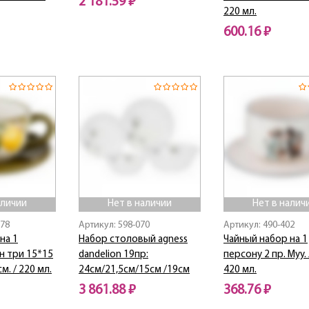
2 181.59 ₽
220 мл.
Нет в наличии
600.16 ₽
Нет в наличии
аличии
Нет в наличии
Нет в налич
578
Артикул: 598-070
Артикул: 490-402
на 1
Набор столовый agness
Чайный набор на 1
н три 15*15
dandelion 19пр:
персону 2 пр. Муу.
м. / 220 мл.
24см/21,5см/15см /19см
420 мл.
3 861.88 ₽
368.76 ₽