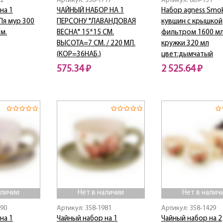
82
Артикул: 358-1717
Артикул: 889-151
на 1
ЧАЙНЫЙ НАБОР НА 1
Набор agness Smo
 Ля мур 300
ПЕРСОНУ "ЛАВАНДОВАЯ
кувшин с крышкой
м.
ВЕСНА" 15*15 СМ.
фильтром 1600 мл
ВЫСОТА=7 СМ. / 220 МЛ.
кружки 320 мл
(КОР=36НАБ.)
цвет:дымчатый
575.34 ₽
2 525.64 ₽
Нет в наличии
Нет в наличии
аличии
Нет в наличии
Нет в налич
890
Артикул: 358-1981
Артикул: 358-1429
на 1
Чайный набор на 1
Чайный набор на 2