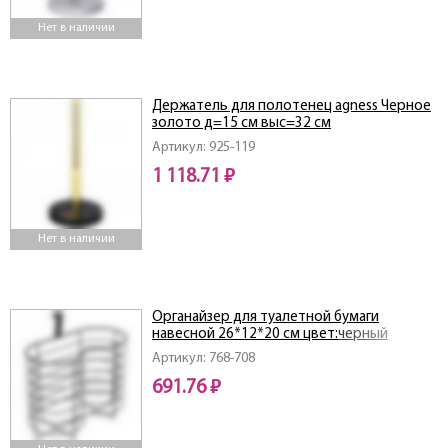
Нет в наличии
Держатель для полотенец agness Черное
золото д=15 см выс=32 см
Артикул: 925-119
1 118.71 ₽
Нет в наличии
Органайзер для туалетной бумаги
навесной 26*12*20 см цвет:черный
Артикул: 768-708
691.76 ₽