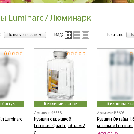
ы Luminarc / Люминарк
:
По популярности
По
Вид:
Показать:
 7 штук
В наличии 5 штук
В наличии 7 ш
Артикул: 46538
Артикул: P3603
 л Luminarc
Кувшин с крышкой
Кувшин Октайм 1,6
Luminarc Quadro, объем 2
крышкой Luminarc
л