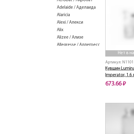
Acrobat / Акробат
Adelaide / Аделаида
Alaricia
Alexi / Алекси
Alix
Alizee / Ализе
Allegresse / Аллегресс
Alto / Альто
Нет в н
ALVIS GREEN
Артикул: N1101
ALVIS RED
Кувшин Lumin
Ambiante / Амбиантэ
Imperator, 1.6 
Amely / Амели
673.66 ₽
Amori / Амори
Нет в наличии
Ananas / Ананас
Angel / Ангел
ANNALEE GREEN
Arc / Арк
Arcade / Аркадия