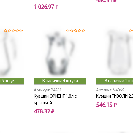
450.51 ₽
1 026.97 ₽
 5 штук
В наличии 4 штуки
В наличии 1 ш
Артикул: P4561
Артикул: V4066
р
Кувшин ОРИЕНТ 1.8л с
Кувшин ТИВОЛИ 2.
крышкой
546.15 ₽
478.32 ₽