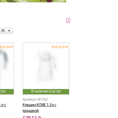
1
 36
тук
В наличии 6 штук
Артикул: N1102
 л с
Кувшин KONE 1.3л с
крышкой