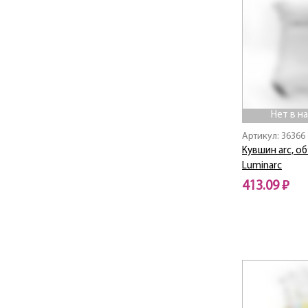
Cotton Flower / Котон
Флауэр
Couture / Кутюр
Covent Garden /
Ковент Гарден
CRAZIFOLIA
Crazy Flowers / Крези
Флауэрс
Нет в н
Crown Of Flowers /
Краун Оф Флауэрс
Артикул: 36366
Dacha / Дача
Кувшин arc, об
Luminarc
Dalieza / Далиеза
Daliya / Далия
413.09 ₽
DANDY
Нет в наличии
Darjeeling / Даржилинг
Deep Sea
DELNICE GOLD
Diana
Directoire /
Директоир