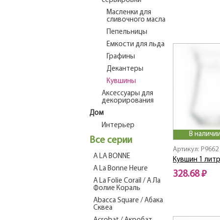
сервировки
Масленки для
сливочного масла
Пепельницы
Емкости для льда
Графины
Декантеры
Кувшины
Аксессуары для
декорирования
Дом
Интерьер
В наличии
Все серии
Артикул: P9662
A LA BONNE
Кувшин 1 лит
A La Bonne Heure
328.68 ₽
A La Folie Corail / А Ла
Фолие Кораль
Abacca Square / Абака
Сквеа