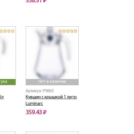
538.51 ₽
тука
Нет в наличии
Артикул: P9663
3л
Кувшин с крышкой 1 литр
Luminarc
359.43 ₽
Нет в наличии