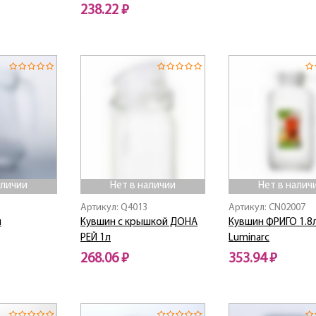
238.22 ₽
Нет в наличии
Нет в наличии
аличии
Нет в наличии
Нет в налич
Артикул: Q4013
Артикул: CN02007
л
Кувшин с крышкой ДОНА
Кувшин ФРИГО 1.8
РЕЙ 1л
Luminarc
268.06 ₽
353.94 ₽
Нет в наличии
Нет в наличии