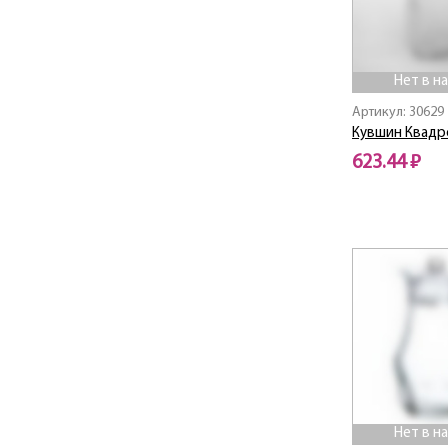
Arcoroc / Аркорок
Armuaz / Армуаз
Artist
Arty / Арти
Нет в н
Ascot / Аскот
Артикул: 30629
Aspen / Аспен
Кувшин Квадрo
Audacio / Одасио
623.44 ₽
Aurora / Аврора
Нет в наличии
Authentic / Отантик
BAGATELLE TURQUOISE
Bahamas / Багамы
Balnea / Бальнеа
Bamboo Tree / Бамбук
Три
Battuto / Баттуто
Black Wood
Brighton / Брайтон
Brushmania
Нет в н
BRUSHMANIA METALLIC