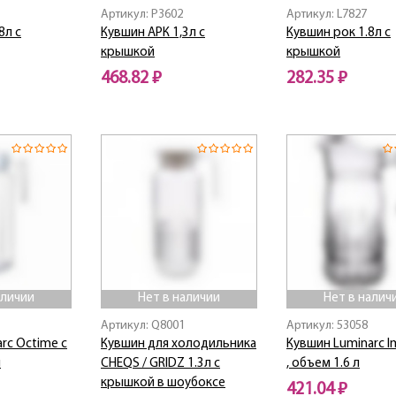
Артикул: P3602
Артикул: L7827
8л с
Кувшин АРК 1,3л с
Кувшин рок 1.8л с
крышкой
крышкой
468.82 ₽
282.35 ₽
Нет в наличии
Нет в наличии
аличии
Нет в наличии
Нет в налич
Артикул: Q8001
Артикул: 53058
rc Octime с
Кувшин для холодильника
Кувшин Luminarc I
л
CHEQS / GRIDZ 1.3л с
, объем 1.6 л
крышкой в шоубоксе
421.04 ₽