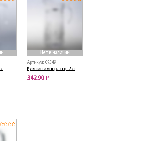
ии
Нет в наличии
Артикул: 09549
 л
Кувшин император 2 л
342.90 ₽
Нет в наличии