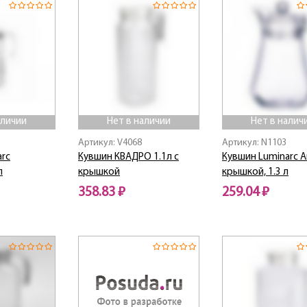
аличии
Нет в наличии
Нет в налич
Артикул: V4068
Артикул: N1103
arc
Кувшин КВАДРО 1.1л с
Кувшин Luminarc A
л
крышкой
крышкой, 1.3 л
358.83 ₽
259.04 ₽
Нет в наличии
Нет в наличии