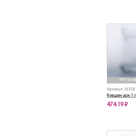
Cocoon
Нет в наличии
Cocoon / Кокон
Coffeepedia /
Кофепедия
Colchic / Колчик
Colombelle /
Коломбель
Color Art / Колор Арт
Color Days / Колор
Дэйс
Color Pencil / Колор
Пенсил
Нет в н
Colorama / Колорама
Артикул: 36358
Colorlicious /
Кувшин арк 1 
Колорлишэс
CONSERVE-MOI
474.19 ₽
Coocon / Кокон
Нет в наличии
Cordelia / Корделия
Coteaux d'Arque /
Кото Д'арк