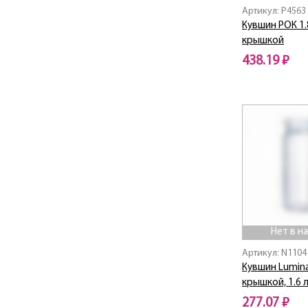
GREEN
Артикул: P4563
BRUSHMANIA
Кувшин РОК 1.
TERRACOTTA
крышкой
Bulla / Булла
438.19 ₽
Cadix / Кадикс
Caley / Калей
Нет в наличии
CALVI
Camilla / Камилла
Capital / Столицы
Carina Angeliqu Rose
CARINA GISMON
Carina Marble Black
Carina Minuet Black
Carine / Карин
Нет в н
CARINE ABELLA
Артикул: N1104
Celebration /
Селебрейшн
Кувшин Lumina
крышкой, 1.6 
Cheqs
277.07 ₽
Club / Клаб