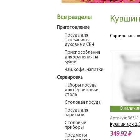
Все разделы
Кувшин
Приготовление
Посуда для
Сортировать по
запекания в
духовке и СВЧ
Приспособления
для хранения на
кухне
Чай, кофе, напитки
Сервировка
Наборы посуды
для сервировки
стола
Столовая посуда
В наличии
Посуда для
напитков
Артикул: 36341
Столовые
Кувшин арк 0,5
приборы
349.92 ₽
Предметы