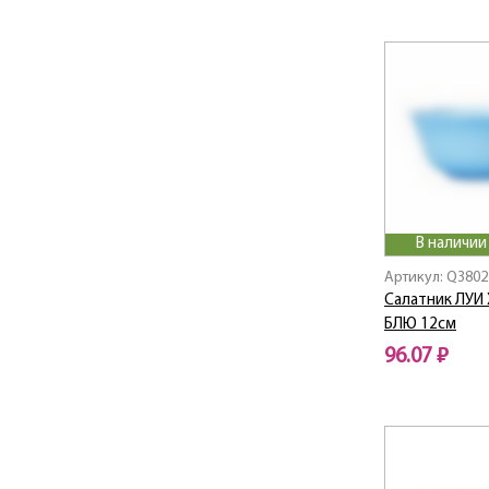
CARINA GISMON
Carina Marble Black
Carina Minuet Black
Carine / Карин
CARINE ABELLA
Celebration /
Селебрейшн
Cheqs
Club / Клаб
В наличии
Cocoon
Артикул: Q3802
Cocoon / Кокон
Салатник ЛУИ
Coffeepedia /
Кофепедия
БЛЮ 12см
Colchic / Колчик
96.07 ₽
Colombelle /
Коломбель
Color Art / Колор Арт
Color Days / Колор
Дэйс