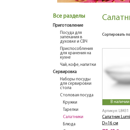
Все разделы
Салатн
Приготовление
Посуда для
Сортировать по
запекания в
духовке и СВЧ
Приспособления
для хранения на
кухне
Чай, кофе, напитки
Сервировка
Наборы посуды
для сервировки
стола
Столовая посуда
В наличии
Кружки
Тарелки
Артикул: L8431
Салатники
Салатник Lumin
D=16 см
Блюда