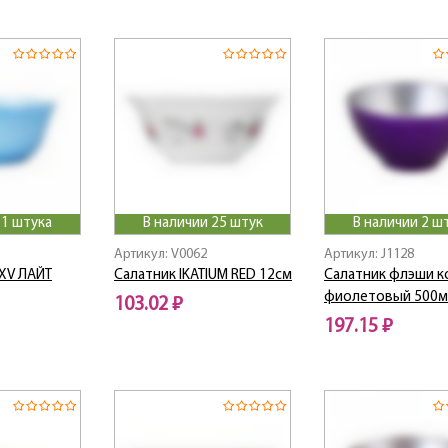
 1 штука
В наличии 25 штук
В наличии 2 ш
Артикул: V0062
Артикул: J1128
 XV ЛАЙТ
Салатник IKATIUM RED 12см
Салатник флэши к
фиолетовый 500м
103.02 ₽
197.15 ₽