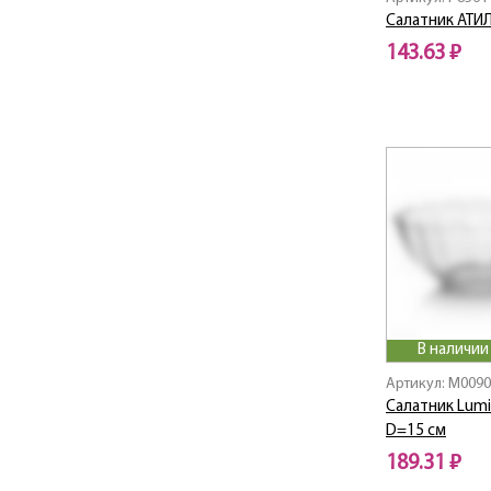
Bahamas / Багамы
Салатник АТИ
Balnea / Бальнеа
143.63 ₽
Bamboo Tree / Бамбук
Три
Battuto / Баттуто
Black Wood
Brighton / Брайтон
Brushmania
BRUSHMANIA METALLIC
GREEN
BRUSHMANIA
TERRACOTTA
Bulla / Булла
Cadix / Кадикс
В наличии
Caley / Калей
Артикул: M0090
CALVI
Салатник Lumin
Camilla / Камилла
D=15 см
Capital / Столицы
189.31 ₽
Carina Angeliqu Rose