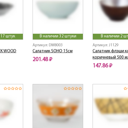
 17 штук
В наличии 32 штуки
В наличии 2 ш
Артикул: DM8003
Артикул: J1129
ACK WOOD
Салатник SOHO 15см
Салатник флэши к
коричневый 500 м
201.48 ₽
147.86 ₽