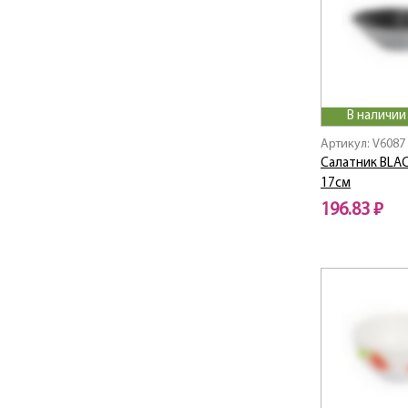
Color Pencil / Колор
Пенсил
Colorama / Колорама
Colorlicious /
Колорлишэс
CONSERVE-MOI
В наличии
Coocon / Кокон
Cordelia / Корделия
Артикул: V6087
Салатник BL
Coteaux d'Arque /
Кото Д'арк
17см
Cotton Flower / Котон
196.83 ₽
Флауэр
Couture / Кутюр
Covent Garden /
Ковент Гарден
CRAZIFOLIA
Crazy Flowers / Крези
Флауэрс
Crown Of Flowers /
Краун Оф Флауэрс
Dacha / Дача