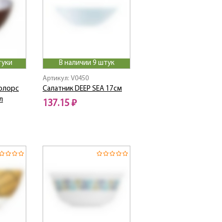
туки
В наличии 9 штук
Артикул: V0450
олорс
Салатник DEEP SEA 17см
л
137.15 ₽