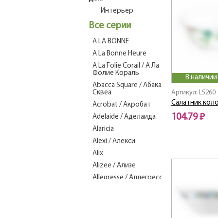
Интерьер
Все серии
A LA BONNE
A La Bonne Heure
A La Folie Corail / А Ла
Фолие Кораль
В наличии
Abacca Square / Абака
Сквеа
Артикул: L5260
Салатник кол
Acrobat / Акробат
104.79 ₽
Adelaide / Аделаида
Alaricia
Alexi / Алекси
Alix
Alizee / Ализе
Allegresse / Аллегресс
Alto / Альто
ALVIS GREEN
ALVIS RED