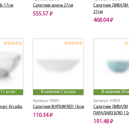
ЛЬ 17см
Салатник арена 27см
Салатник ДИВАЛИ 
21см
555.57 ₽
468.04 ₽
 11 штук
В наличии 1 штука
В наличии 30 
Артикул: V0061
Артикул: V5833
arc Arcadia,
Салатник IKATIUM RED 16см
Салатник ДИВАЛИ
ПАРАДАЙЗ БЛЮ 12
110.34 ₽
191.48 ₽