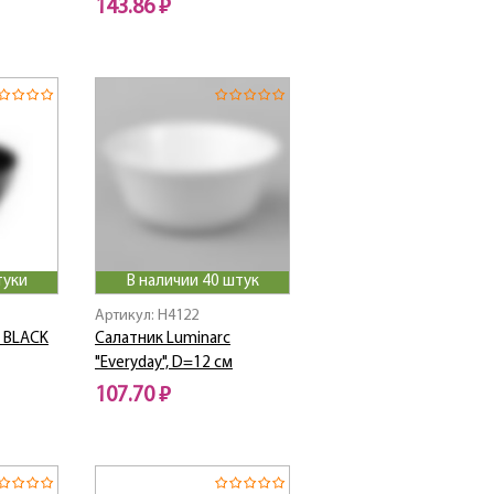
143.86 ₽
туки
В наличии 40 штук
Артикул: H4122
E BLACK
Салатник Luminarc
"Everyday", D=12 см
107.70 ₽