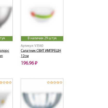
тук
В наличии 29 штук
Артикул: V3560
олорс
Салатник СВИТ ИМПРЕШН
мл
12см
196.96 ₽