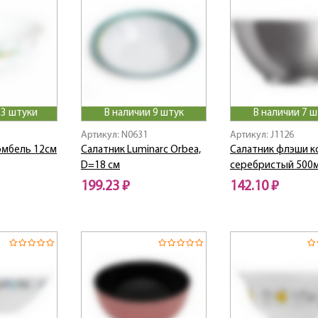
 3 штуки
В наличии 9 штук
В наличии 7 ш
Артикул: N0631
Артикул: J1126
омбель 12см
Салатник Luminarc Orbea,
Салатник флэши к
D=18 см
серебристый 500
199.23 ₽
142.10 ₽