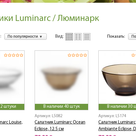
ики Luminarc / Люминарк
:
По популярности
По
Вид:
Показать:
 2 штуки
В наличии 40 штук
В наличии 30 
Артикул: L5082
Артикул: L5174
arc Louise,
Салатник Luminarc Ocean
Салатник Luminarc
Eclipse, 12.5 см
Ambiante Eclipse, 