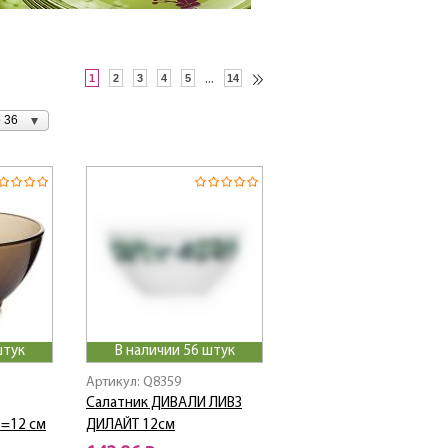
1
2
3
4
5
...
14
 36
штук
В наличии 56 штук
Артикул: Q8359
Салатник ДИВАЛИ ЛИВЗ
D=12 см
ДИЛАЙТ 12см