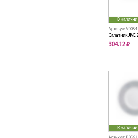
Ambiante / Амбиантэ
Amely / Амели
В наличии
Amori / Амори
Ananas / Ананас
Артикул: V0054
Салатник JIVE
Angel / Ангел
ANNALEE GREEN
304.12 ₽
Arc / Арк
Arcade / Аркадия
Arcoroc / Аркорок
Armuaz / Армуаз
Artist
Arty / Арти
Ascot / Аскот
Aspen / Аспен
Audacio / Одасио
Aurora / Аврора
В наличии
Authentic / Отантик
BAGATELLE TURQUOISE
Артикул: P8561