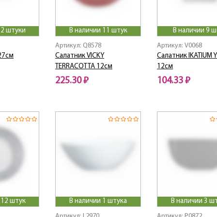
 2 штуки
В наличии 11 штук
В наличии 9 ш
Артикул: Q8578
Артикул: V0068
 27см
Салатник VICKY
Салатник IKATIUM
TERRACOTTA 12см
12см
225.30 ₽
104.33 ₽
 12 штук
В наличии 1 штука
В наличии 3 ш
Артикул: L2970
Артикул: P0872