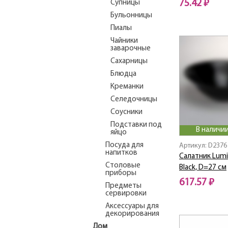
75.42 ₽
Супницы
Бульонницы
Пиалы
Чайники
заварочные
Сахарницы
Блюдца
Креманки
Селедочницы
Соусники
Подставки под
В наличии
яйцо
Посуда для
Артикул: D2376
напитков
Салатник Lumi
Столовые
Black, D=27 см
приборы
617.57 ₽
Предметы
сервировки
Аксессуары для
декорирования
Дом