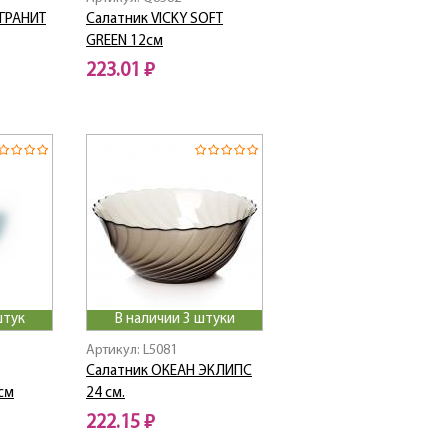
ГРАНИТ
Салатник VICKY SOFT
GREEN 12см
223.01 ₽
штук
В наличии 3 штуки
Артикул: L5081
Салатник ОКЕАН ЭКЛИПС
см
24 см.
222.15 ₽