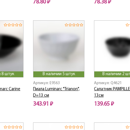
78.80 ₽
78.38 ₽
 8 штук
В наличии 5 штук
В наличии 2 ш
Артикул: E9563
Артикул: Q4621
narc Carine
Пиала Luminarc "Trianon",
Салатник PAMPILL
D=13 см
13см
343.91 ₽
139.65 ₽