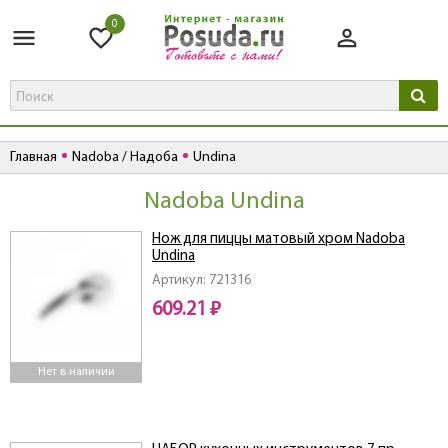
0
Главная
Nadoba / Надоба
Undina
Nadoba Undina
Нож для пиццы матовый хром Nadoba
Undina
Артикул: 721316
609.21 ₽
Нет в наличии