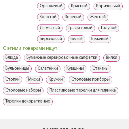
Оранжевый
Красный
Коричневый
Золотой
Зеленый
Желтый
Дымчатый
Графитовый
Голубой
Бирюзовый
Белый
Бежевый
С этими товарами ищут:
Блюда
Бумажные сервировочные салфетки
Вилки
Бульонницы
Салатники
Кувшины
Стаканы
Стопки
Миски
Кружки
Столовые приборы
Столовые наборы
Пластиковые тарелки для пикника
Тарелки декоративные