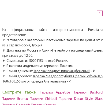
1
На официальном сайте интернет-магазина Posuda.ru
представлено:
🍴 9 товаров в категории Пластиковые тарелки по ценам от ₽
из 2 стран: Россия, Турция
🍴 Доставка по Москве и Санкт-Петербургу на следующий день,
при заказе до 12:00.
🍴 Самовывоз из 5000 ПВЗ по всей России.
🍴 В наличии модели из материалов: Пластик
🍴 Самый дешевый:
Тарелка "Квадро" плоская (бежевый)
- ₽.
🍴 Самый дорогой:
Тарелка "Квадро" глубокая (белый) объем 0,5
160х160х55 мм
от
бренда Альтернатива
- ₽.
Смотрите также:
Тарелки Appetite
Тарелки Balsford
Тарелки Bronco
Тарелки Chinbull
Тарелки Decor Style Glass