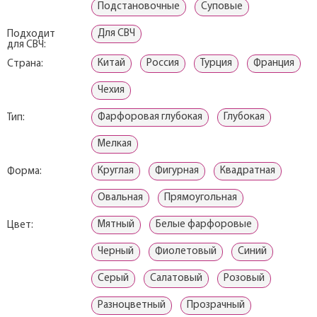
Подстановочные
Суповые
Для СВЧ
Подходит
для СВЧ:
Китай
Россия
Турция
Франция
Страна:
Чехия
Фарфоровая глубокая
Глубокая
Тип:
Мелкая
Круглая
Фигурная
Квадратная
Форма:
Овальная
Прямоугольная
Мятный
Белые фарфоровые
Цвет:
Черный
Фиолетовый
Синий
Серый
Салатовый
Розовый
Разноцветный
Прозрачный