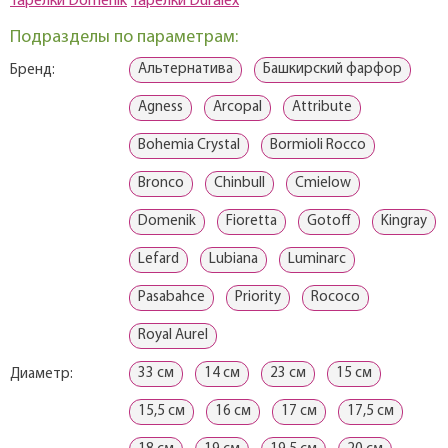
Тарелки Domenik
Тарелки Duralex
Подразделы по параметрам:
Альтернатива
Башкирский фарфор
Бренд:
Agness
Arcopal
Attribute
Bohemia Crystal
Bormioli Rocco
Bronco
Chinbull
Cmielow
Domenik
Fioretta
Gotoff
Kingray
Lefard
Lubiana
Luminarc
Pasabahce
Priority
Rococo
Royal Aurel
33 см
14 см
23 см
15 см
Диаметр:
15,5 см
16 см
17 см
17,5 см