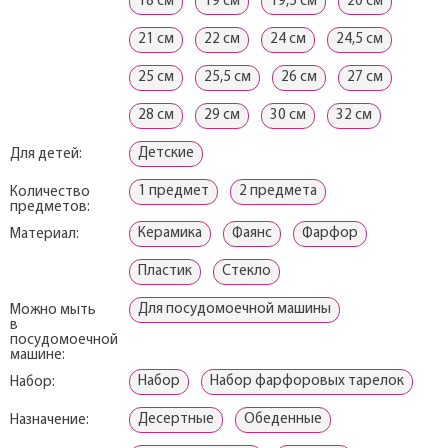
18 см
19 см
19,5 см
20 см
21 см
22 см
24 см
24,5 см
25 см
25,5 см
26 см
27 см
28 см
29 см
30 см
32 см
Детские
Для детей:
1 предмет
2 предмета
Количество
предметов:
Керамика
Фаянс
Фарфор
Материал:
Пластик
Стекло
Для посудомоечной машины
Можно мыть
в
посудомоечной
машине:
Набор
Набор фарфоровых тарелок
Набор:
Десертные
Обеденные
Назначение: