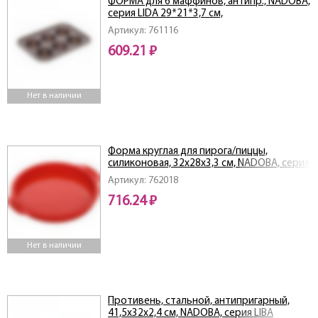
ФОРМА для 6 маффинов, антипр., NADOBA,
серия LIDA 29*21*3,7 см,
Артикул: 761116
609.21 ₽
Нет в наличии
Форма круглая для пирога/пиццы,
силиконовая, 32x28x3,3 см, NADOBA, серия
MILA
Артикул: 762018
716.24 ₽
Нет в наличии
Противень, стальной, антипригарный,
41,5х32х2,4 см, NADOBA, серия LIBA