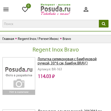
0
Главная
Regent Inox / Регент Инокс
Bravo
Regent Inox Bravo
Лопатка силиконовая с бамбуковой
ручкой, 30*6 см, бамбук BRAVO
Артикул: BR-163
114.03 ₽
Нет в наличии