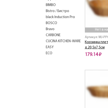
BIMBO
Bistro / Бистро
black Induction Pro
BOSCO
Bravo
Нет в н
CARBONЕ
Артикул: MJ-PP
CUCINA KITCHEN-WARE
Корзинка пле
EASY
д.20,5х7,5см
ECO
179.14 ₽
EURO
Нет в наличии
FESTA
FIORE
FORTE
FRANCO
GOTTO
Grappa / Граппа
Induction Pro
Linea "COSMO"