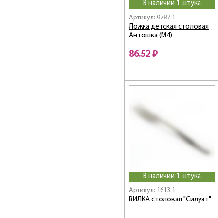
Linea Vivaldi
В наличии 1 штука
Master inox
Артикул: 9787.1
NERO
Ложка детская столовая
Антошка (М4)
Onda
ONDE
86.52 ₽
PICNIK
Presto
Prima / Прима
PROMO
Regent
Retro / Ретро
Silicone
star Induction Pro
STENDAL
TALIS
В наличии 1 штука
TAVOLA
Артикул: 1613.1
Tea Luxe / Тиа Люкс
ВИЛКА столовая "Силуэт"
TRINA