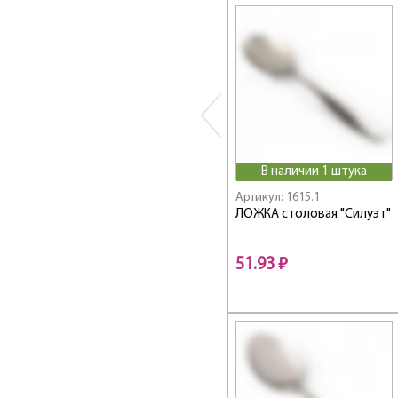
Linea FORMAGGIO
Linea FORTE
Linea Franco
Linea FRANСO
Linea FREDDO
Linea Genio
Linea GOTTO
Linea GRAFICO
В наличии 1 штука
Linea GRANITO
Артикул: 1615.1
Linea MARMO BIANCO
ЛОЖКА столовая "Силуэт"
Linea MARMO NERO
Linea MODERNO
51.93 ₽
Linea MOKA
Linea MONICA
Linea NERO
Linea Olimpo
Linea OTTIMO
Linea PARMA