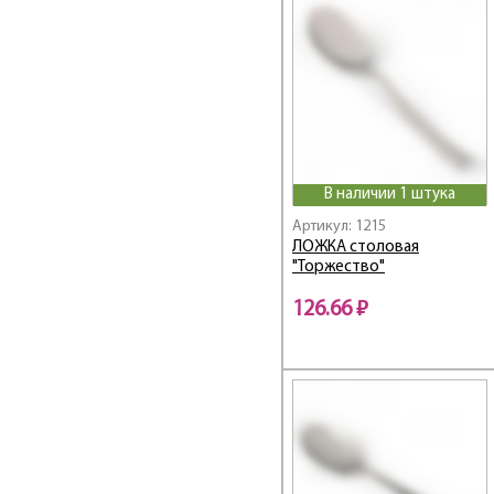
ТМ REGENT
Торжество
Уралочка
Уют
В наличии 1 штука
Артикул: 1215
ЛОЖКА столовая
"Торжество"
126.66 ₽