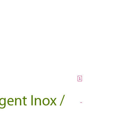
1
ent Inox /