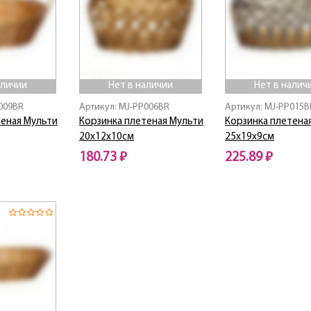
аличии
Нет в наличии
Нет в налич
009BR
Артикул: MJ-PP006BR
Артикул: MJ-PP015B
теная Мульти
Корзинка плетеная Мульти
Корзинка плетена
20х12х10см
25х19х9см
180.73 ₽
225.89 ₽
Нет в наличии
Нет в наличии