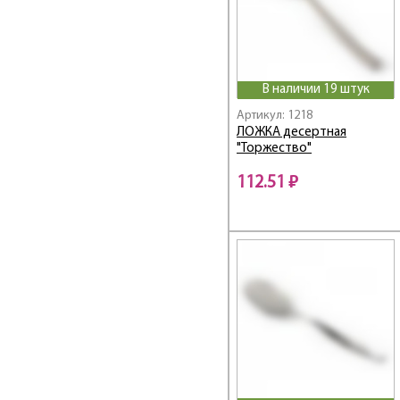
Linea Prego
Linea PRESTO
Linea PRIMA
Linea PROMO
В наличии 19 штук
Linea PRONTO
Linea RETRO
Артикул: 1218
ЛОЖКА десертная
Linea ROSA
"Торжество"
Linea Rubino
Linea Silicone
112.51 ₽
Linea SMALTO
Linea SOLIDO
Linea STACCATO
Linea STENDAL
Linea TAVOLA
Linea TORINO
Linea TRAMONTO
Linea TRINA
Linea TRINITA