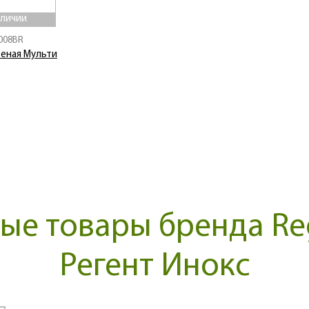
аличии
008BR
теная Мульти
е товары бренда Reg
Регент Инокс