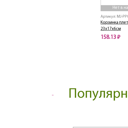
Linea ACACIA
Нет в н
Linea ALBERO
Артикул: MJ-PP
Linea Apple
Корзинка пле
Linea Arcadia
23х17х6см
Linea AROMA
158.13 ₽
Linea AVANTI
Нет в наличии
Linea Bamboo
Linea Callisto
Linea CINTURA
Linea COTE
Linea CUCINA
Linea Desco
Популярны
Linea Easy
Linea ELEGANTO
Linea FERRO
Linea Ferro Smalto
Linea FITNESS