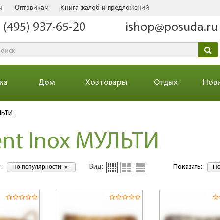
и
Оптовикам
Книга жалоб и предложений
 (495) 937-65-20
ishop@posuda.ru
ка
Дом
Хозтовары
Отдых
Нов
ЛЬТИ
nt Inox МУЛЬТИ
:
По популярности
По
Вид:
Показать: