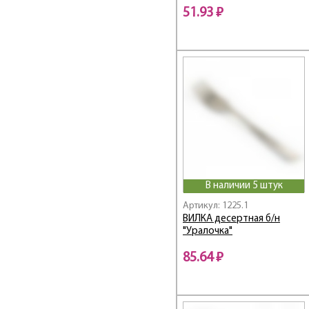
TRINITA
51.93 ₽
UNO
VITA
Амет
Антошка
Аппетит
Веселый завтрак
Гранит black
Гранит star
Левушка
Лира
В наличии 5 штук
Мондиал
Артикул: 1225.1
МУЛЬТИ
ВИЛКА десертная б/н
Новинка
"Уралочка"
Нытва
85.64 ₽
ПРЕСТИЖ
Силуэт
Славяна