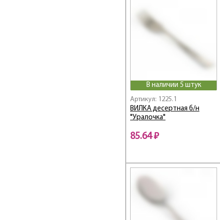
ТМ REGENT
Торжество
Уралочка
Уют
В наличии 5 штук
Артикул: 1225.1
ВИЛКА десертная б/н
"Уралочка"
85.64 ₽