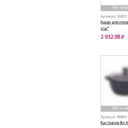
Linea "COSMO"
Нет в н
Linea ACACIA
Артикул: 56803
Linea ALBERO
Казан для плов
Linea Apple
star"
Linea Arcadia
2 932.98 ₽
Linea AROMA
Linea AVANTI
Нет в наличии
Linea Bamboo
Linea Callisto
Linea CINTURA
Linea COTE
Linea CUCINA
Linea Desco
Linea Easy
Linea ELEGANTO
Нет в н
Linea FERRO
Артикул: 48803
Linea Ferro Smalto
Кастрюля 8л А
Linea FITNESS