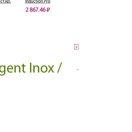
ст.кр.
Induction Pro
2 867.46 ₽
Нет в наличии
1
ent Inox /