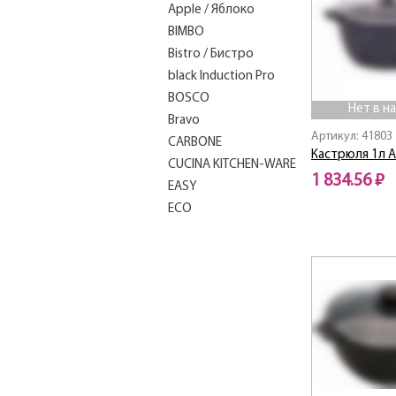
Apple / Яблоко
BIMBO
Bistro / Бистро
black Induction Pro
BOSCO
Нет в н
Bravo
Артикул: 41803
CARBONЕ
Кастрюля 1л А
CUCINA KITCHEN-WARE
1 834.56 ₽
EASY
ECO
Нет в наличии
EURO
FESTA
FIORE
FORTE
FRANCO
GOTTO
Grappa / Граппа
Induction Pro