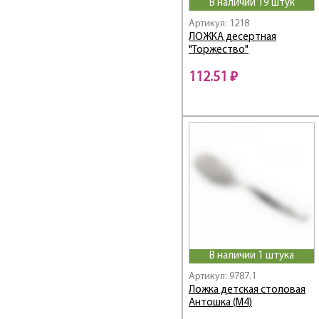
В наличии 19 штук
Linea Vivaldi
Артикул: 1218
Master inox
ЛОЖКА десертная
NERO
"Торжество"
Onda
112.51 ₽
ONDE
PICNIK
Presto
Prima / Прима
PROMO
Regent
Retro / Ретро
Silicone
star Induction Pro
STENDAL
В наличии 1 штука
TALIS
Артикул: 9787.1
TAVOLA
Ложка детская столовая
Tea Luxe / Тиа Люкс
Антошка (М4)
TRINA