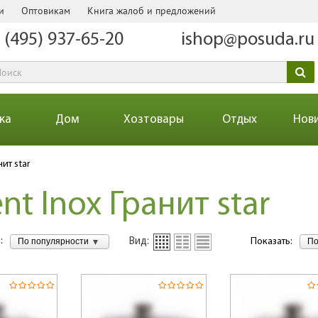
и
Оптовикам
Книга жалоб и предложений
 (495) 937-65-20
ishop@posuda.ru
ка
Дом
Хозтовары
Отдых
Нов
нит star
nt Inox Гранит star
:
По популярности
По
Вид:
Показать: