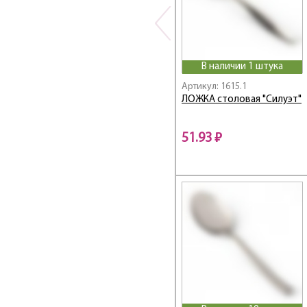
Linea Prego
Linea PRESTO
Linea PRIMA
Linea PROMO
В наличии 1 штука
Linea PRONTO
Артикул: 1615.1
Linea RETRO
ЛОЖКА столовая "Силуэт"
Linea ROSA
Linea Rubino
51.93 ₽
Linea Silicone
Linea SMALTO
Linea SOLIDO
Linea STACCATO
Linea STENDAL
Linea TAVOLA
Linea TORINO
Linea TRAMONTO
Linea TRINA
Linea TRINITA