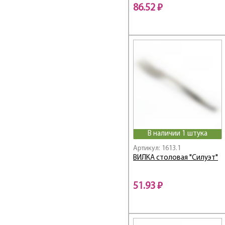
86.52 ₽
TRINITA
UNO
VITA
Амет
Антошка
Аппетит
Веселый завтрак
Гранит black
Гранит star
Левушка
В наличии 1 штука
Лира
Артикул: 1613.1
Мондиал
ВИЛКА столовая "Силуэт"
МУЛЬТИ
Новинка
51.93 ₽
Нытва
ПРЕСТИЖ
Силуэт
Славяна