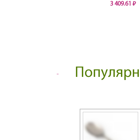
3 409.61 ₽
Linea FORMAGGIO
Linea FORTE
Нет в наличии
Linea Franco
Linea FRANСO
Linea FREDDO
Linea Genio
Linea GOTTO
Linea GRAFICO
Linea GRANITO
Популярны
Linea MARMO BIANCO
Linea MARMO NERO
Linea MODERNO
Linea MOKA
Linea MONICA
Linea NERO
Linea Olimpo
Linea OTTIMO
Linea PARMA