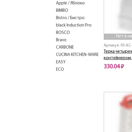
Apple / Яблоко
BIMBO
Bistro / Бистро
black Induction Pro
BOSCO
Нет в н
Bravo
Артикул: 93-AC
CARBONЕ
Терка четырех
CUCINA KITCHEN-WARE
контейнером,
EASY
330.04 ₽
ECO
EURO
Нет в наличии
FESTA
FIORE
FORTE
FRANCO
GOTTO
Grappa / Граппа
Induction Pro