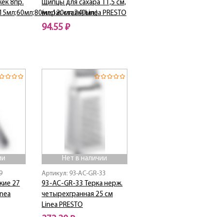
ек 8пр.
Щипцы для сахара 11,5 см,
;15мл;60мл;80мл;120мл;240мл;)
(нерж. сталь) Linea PRESTO
94.55 ₽
Нет в наличии
ии
Нет в наличии
9
Артикул: 93-AC-GR-33
кие 27
93-AC-GR-33 Терка нерж.
inea
четырехгранная 25 см
Linea PRESTO