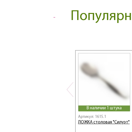
TRINITA
Популярны
UNO
VITA
Амет
Антошка
Аппетит
Веселый завтрак
Гранит black
Гранит star
Левушка
Лира
Мондиал
МУЛЬТИ
Новинка
В наличии 1 штука
Нытва
ПРЕСТИЖ
Артикул: 1615.1
ЛОЖКА столовая "Силуэт"
Силуэт
Славяна