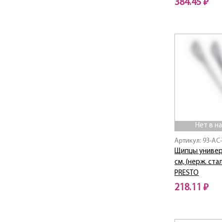
384.45 ₽
Linea Prego
Нет в наличии
Linea PRESTO
Linea PRIMA
Linea PROMO
Linea PRONTO
Linea RETRO
Linea ROSA
Linea Rubino
Linea Silicone
Linea SMALTO
Нет в н
Linea SOLIDO
Артикул: 93-AC
Linea STACCATO
Щипцы универ
Linea STENDAL
см, (нерж. стал
Linea TAVOLA
PRESTO
Linea TORINO
218.11 ₽
Linea TRAMONTO
Нет в наличии
Linea TRINA
Linea TRINITA