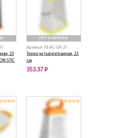
ии
Нет в наличии
30
Артикул: 93-AC-GR-21
ная, 23
Терка четырехгранная, 23
ON STIC
см
353.37 ₽
Нет в наличии