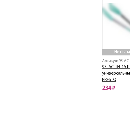
Linea Vivaldi
Master inox
NERO
Onda
ONDE
PICNIK
Presto
Нет в н
Prima / Прима
Артикул: 93-AC
PROMO
93-AC-TN-15 
Regent
универсальные
Retro / Ретро
PRESTO
Silicone
234 ₽
star Induction Pro
Нет в наличии
STENDAL
TALIS
TAVOLA
Tea Luxe / Тиа Люкс
TRINA