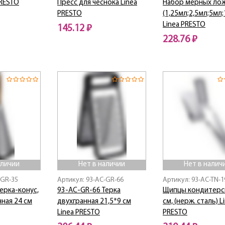
PRESTO
Пресс для чеснока Linea
Набор мерных лож
PRESTO
(1,25мл;2,5мл;5мл
Linea PRESTO
145.12 ₽
228.76 ₽
Нет в наличии
Нет в наличии
аличии
Нет в наличии
Нет в налич
-GR-35
Артикул: 93-AC-GR-66
Артикул: 93-AC-TN-1
ерка-конус,
93-AC-GR-66 Терка
Щипцы кондитерс
ная 24 см
двухгранная 21,5*9 см
см, (нерж. сталь) L
Linea PRESTO
PRESTO