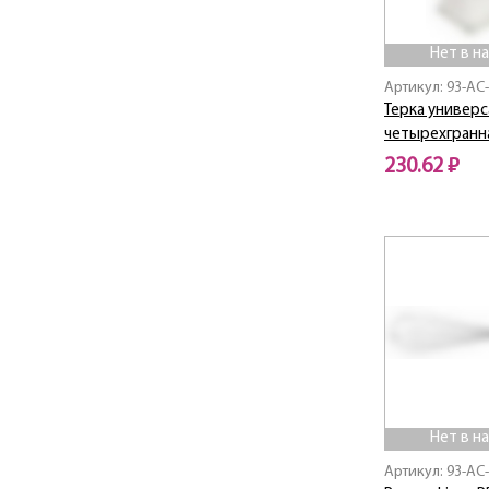
Linea "COSMO"
Linea ACACIA
Нет в н
Linea ALBERO
Артикул: 93-AC
Linea Apple
Терка универс
Linea Arcadia
четырехгранна
Linea AROMA
230.62 ₽
Linea AVANTI
Linea Bamboo
Нет в наличии
Linea Callisto
Linea CINTURA
Linea COTE
Linea CUCINA
Linea Desco
Linea Easy
Linea ELEGANTO
Linea FERRO
Нет в н
Linea Ferro Smalto
Артикул: 93-AC
Linea FITNESS