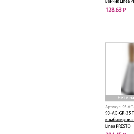
Венчик Linea 
Linea FORMAGGIO
128.63 ₽
Linea FORTE
Linea Franco
Нет в наличии
Linea FRANСO
Linea FREDDO
Linea Genio
Linea GOTTO
Linea GRAFICO
Linea GRANITO
Linea MARMO BIANCO
Linea MARMO NERO
Linea MODERNO
Linea MOKA
Нет в н
Linea MONICA
Артикул: 93-AC
Linea NERO
93-AC-GR-35 Т
Linea Olimpo
комбинирован
Linea OTTIMO
Linea PRESTO
Linea PARMA