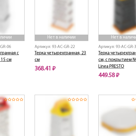
аличии
Нет в наличии
Нет в налич
-GR-06
Артикул: 93-AC-GR-22
Артикул: 93-AC-GR-
гранная с
Терка четырехгранная, 23
Терка четырехгран
 15 см
см
см, с покрытием N
Linea PRESTO
368.41 ₽
449.58 ₽
Нет в наличии
Нет в наличии