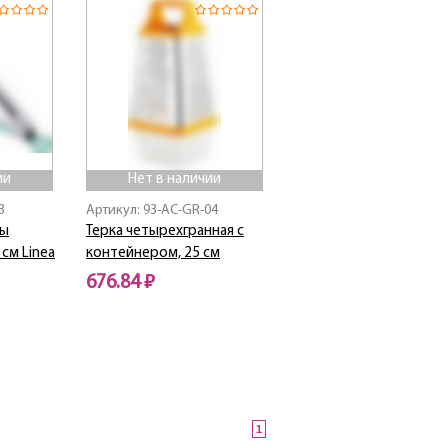
ии
Нет в наличии
3
Артикул: 93-AC-GR-04
цы
Терка четырехгранная с
см Linea
контейнером, 25 см
676.84 ₽
Нет в наличии
1