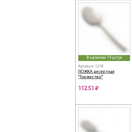
Linea FORMAGGIO
Linea FORTE
Linea Franco
Linea FRANСO
Linea FREDDO
Linea Genio
Linea GOTTO
Linea GRAFICO
В наличии 19 штук
Linea GRANITO
Linea MARMO BIANCO
Артикул: 1218
ЛОЖКА десертная
Linea MARMO NERO
"Торжество"
Linea MODERNO
112.51 ₽
Linea MOKA
Linea MONICA
Linea NERO
Linea Olimpo
Linea OTTIMO
Linea PARMA