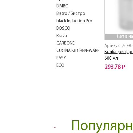
BIMBO
Bistro / Бистро
black Induction Pro
BOSCO
Bravo
Нет в н
CARBONЕ
Артикул: 93-FR-
CUCINA KITCHEN-WARE
Колба для фре
EASY
600 мл
ECO
293.78 ₽
EURO
Нет в наличии
FESTA
FIORE
FORTE
FRANCO
GOTTO
Grappa / Граппа
Популярны
Induction Pro
Linea "COSMO"