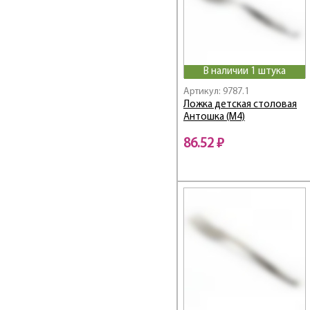
Linea Prego
Linea PRESTO
Linea PRIMA
Linea PROMO
Linea PRONTO
В наличии 1 штука
Linea RETRO
Артикул: 9787.1
Ложка детская столовая
Linea ROSA
Антошка (М4)
Linea Rubino
Linea Silicone
86.52 ₽
Linea SMALTO
Linea SOLIDO
Linea STACCATO
Linea STENDAL
Linea TAVOLA
Linea TORINO
Linea TRAMONTO
Linea TRINA
Linea TRINITA