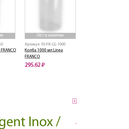
ии
Нет в наличии
50
Артикул: 93-FR-GL-1000
a FRANСO
Колба 1000 мл Linea
FRANСO
295.62 ₽
Нет в наличии
1
ent Inox /