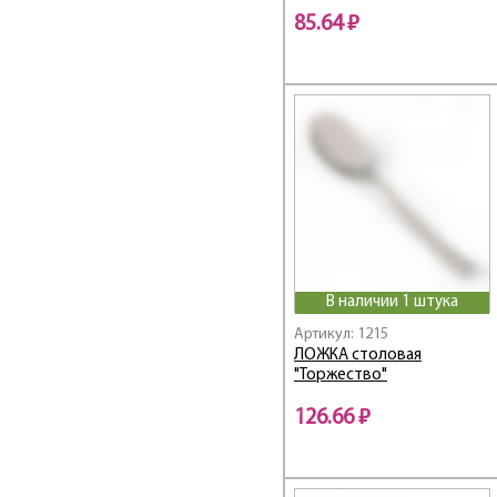
TRINITA
85.64 ₽
UNO
VITA
Амет
Антошка
Аппетит
Веселый завтрак
Гранит black
Гранит star
Левушка
Лира
В наличии 1 штука
Мондиал
Артикул: 1215
МУЛЬТИ
ЛОЖКА столовая
Новинка
"Торжество"
Нытва
126.66 ₽
ПРЕСТИЖ
Силуэт
Славяна