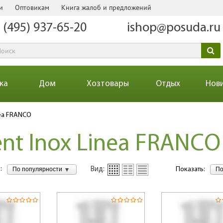
и
Оптовикам
Книга жалоб и предложений
 (495) 937-65-20
ishop@posuda.ru
ка
Дом
Хозтовары
Отдых
Нов
ea FRANСO
nt Inox Linea FRANСO
:
По популярности
По
Вид:
Показать: