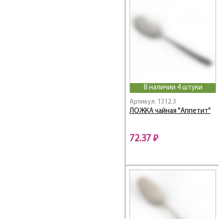
ТМ REGENT
Торжество
Уралочка
Уют
В наличии 4 штуки
Артикул: 1312.3
ЛОЖКА чайная "Аппетит"
72.37 ₽