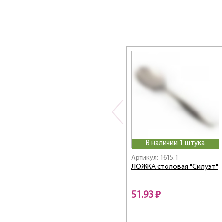
Linea ACACIA
Linea ALBERO
Linea Apple
Linea Arcadia
Linea AROMA
Linea AVANTI
Linea Bamboo
Linea Callisto
Linea CINTURA
Linea COTE
Linea CUCINA
В наличии 1 штука
Linea Desco
Артикул: 1615.1
Linea Easy
ЛОЖКА столовая "Силуэт"
Linea ELEGANTO
Linea FERRO
51.93 ₽
Linea Ferro Smalto
Linea FITNESS