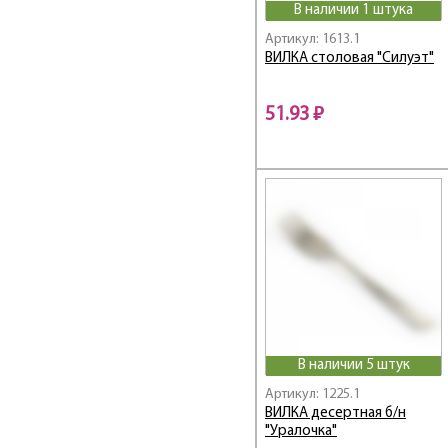
Linea Vivaldi
В наличии 1 штука
Master inox
Артикул: 1613.1
NERO
ВИЛКА столовая "Силуэт"
Onda
ONDE
51.93 ₽
PICNIK
Presto
Prima / Прима
PROMO
Regent
Retro / Ретро
Silicone
star Induction Pro
STENDAL
TALIS
В наличии 5 штук
TAVOLA
Артикул: 1225.1
Tea Luxe / Тиа Люкс
ВИЛКА десертная б/н
TRINA
"Уралочка"