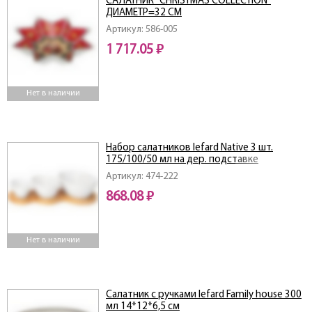
САЛАТНИК "CHRISTMAS COLLECTION"
ДИАМЕТР=32 СМ
Артикул: 586-005
1 717.05 ₽
Нет в наличии
Набор салатников lefard Native 3 шт.
175/100/50 мл на дер. подставке
21,1*11,5*1,3 см
Артикул: 474-222
868.08 ₽
Нет в наличии
Салатник с ручками lefard Family house 300
мл 14*12*6,5 см