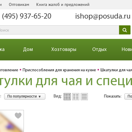
и
Оптовикам
Книга жалоб и предложений
 (495) 937-65-20
ishop@posuda.ru
ка
Дом
Хозтовары
Отдых
Нов
отовление
Приспособления для хранения на кухне
Шкатулки для ча
улки для чая и спец
:
По популярности
По
Вид:
Показать: