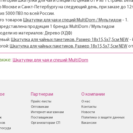
атегории Шкатулки для чая и специй по ценам от ₽ из 1 страны: Бел
о Москве и Санкт-Петербургу на следующий день, при заказе до 12:
из 5000 ПВЗ по всей России.
его товаров
Шкатулки для чая и специй MultiDom / Мультидом
- 1.
 представлена продукция 1 бренда: MultiDom / Мультидом
модели из материалов: Дерево (ХДФ)
евый:
Шкатулка для чайных пакетиков. Размер 18х15,5х7,5см NEW
- 
огой:
Шкатулка для чайных пакетиков. Размер 18х15,5х7,5см NEW
о
акже:
Шкатулки для чая и специй MultiDom
ое
Партнерам
О компании
Прайс-листы
О нас
Оптовикам
Контакты
Интернет-магазинам
Новости
ж
Поставщикам
Политика о защите данных
ков
Организаторам СП
Вакансии
посуда