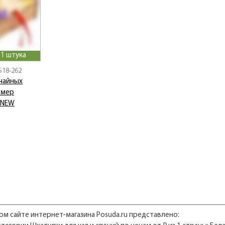
 1 штука
Б18-262
 чайных
змер
 NEW
м сайте интернет-магазина Posuda.ru представлено: