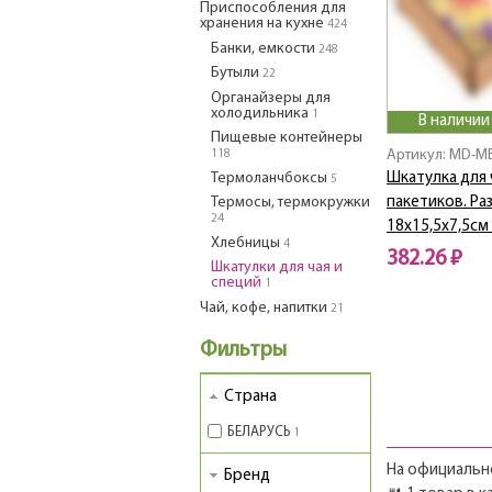
Приспособления для
хранения на кухне
424
Банки, емкости
248
Бутыли
22
Органайзеры для
холодильника
1
В наличии
Пищевые контейнеры
Артикул: MD-М
118
Термоланчбоксы
Шкатулка для
5
Термосы, термокружки
пакетиков. Ра
24
18х15,5х7,5см
Хлебницы
4
382.26 ₽
Шкатулки для чая и
специй
1
Чай, кофе, напитки
21
Фильтры
Страна
БЕЛАРУСЬ
1
На официально
Бренд