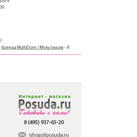
арусь
00.
₽.
т
бренда MultiDom / Мультидом
- ₽.
8 (495) 937-65-20
ishop@posuda.ru