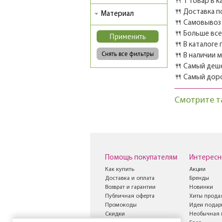
🍴 1 товар в к
🍴 Доставка п
Материал
🍴 Самовывоз 
🍴 Больше вс
🍴 В каталоге
🍴 В наличии 
🍴 Самый деш
🍴 Самый дор
Смотрите т
Помощь покупателям
Интересн
Как купить
Акции
Доставка и оплата
Бренды
Возврат и гарантии
Новинки
Публичная оферта
Хиты прода
Промокоды
Идеи подар
Скидки
Необычная 