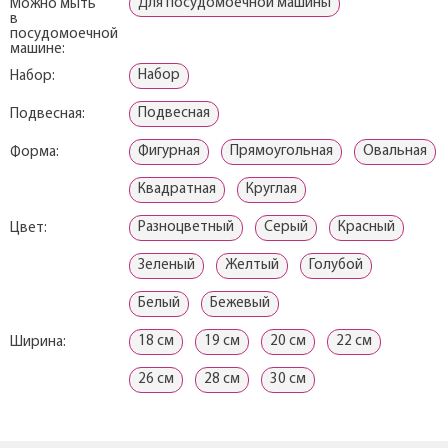
Для посудомоечной машины
Можно мыть
в
посудомоечной
машине:
Набор
Набор:
Подвесная
Подвесная:
Фигурная
Прямоугольная
Овальная
Форма:
Квадратная
Круглая
Разноцветный
Серый
Красный
Цвет:
Зеленый
Желтый
Голубой
Белый
Бежевый
18 см
19 см
20 см
22 см
Ширина:
26 см
28 см
30 см