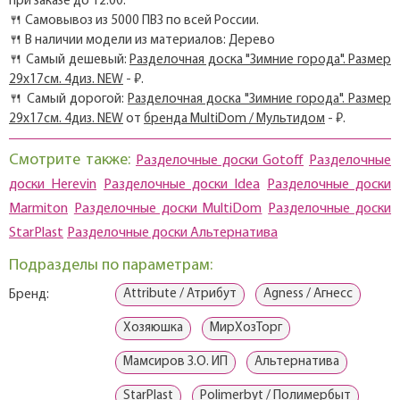
при заказе до 12:00.
🍴 Самовывоз из 5000 ПВЗ по всей России.
🍴 В наличии модели из материалов: Дерево
🍴 Самый дешевый:
Разделочная доска "Зимние города". Размер
29х17см. 4диз. NEW
- ₽.
🍴 Самый дорогой:
Разделочная доска "Зимние города". Размер
29х17см. 4диз. NEW
от
бренда MultiDom / Мультидом
- ₽.
Смотрите также:
Разделочные доски Gotoff
Разделочные
доски Herevin
Разделочные доски Idea
Разделочные доски
Marmiton
Разделочные доски MultiDom
Разделочные доски
StarPlast
Разделочные доски Альтернатива
Подразделы по параметрам:
Attribute / Атрибут
Agness / Агнесс
Бренд:
Хозяюшка
МирХозТорг
Мамсиров З.О. ИП
Альтернатива
StarPlast
Polimerbyt / Полимербыт