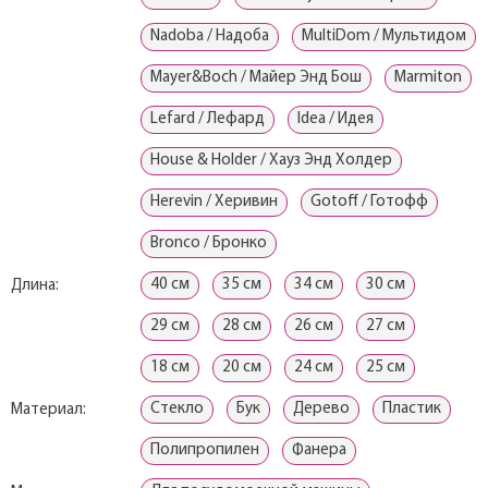
Nadoba / Надоба
MultiDom / Мультидом
Mayer&Boch / Майер Энд Бош
Marmiton
Lefard / Лефард
Idea / Идея
House & Holder / Хауз Энд Холдер
Herevin / Херивин
Gotoff / Готофф
Bronco / Бронко
40 см
35 см
34 см
30 см
Длина:
29 см
28 см
26 см
27 см
18 см
20 см
24 см
25 см
Cтекло
Бук
Дерево
Пластик
Материал:
Полипропилен
Фанера