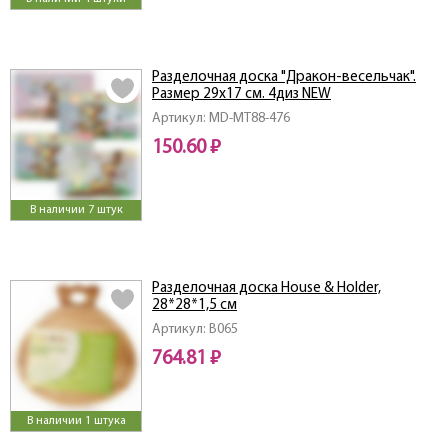
Разделочная доска "Дракон-весельчак".
Размер 29х17 см. 4диз NEW
Артикул: MD-MT88-476
150.60 ₽
В наличии 7 штук
Разделочная доска House & Holder,
28*28*1,5 см
Артикул: B065
764.81 ₽
В наличии 1 штука