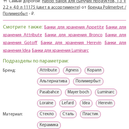
🍴 Самый дорогой:
Набор банок для сыпучих продуктов, 1,3 +
2,2 + 4,0 л 11175 (цвет в ассортименте)
от
бренда Polimerbyt /
Полимербыт
- ₽.
Смотрите также:
Банки для хранения Appetite
Банки для
хранения Attribute
Банки для хранения Bronco
Банки для
хранения Gotoff
Банки для хранения Herevin
Банки для
хранения Idea
Банки для хранения Luminarc
Подразделы по параметрам:
Attribute
Agness
Коралл
Бренд:
Альтернатива
Полимербыт
Pasabahce
Mayer boch
Luminarc
Loraine
Lefard
Idea
Herevin
Стекло
Сталь
Пластик
Материал:
Керамика