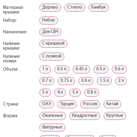
Дерево
Стекло
Бамбук
Материал
крышки:
Набор
Набор:
Для СВЧ
Назначение:
С крышкой
Наличие
крышки:
С ложкой
Наличие
ложки:
1 л
0.3 л
0.45 л
0.5 л
0.6 л
Объем:
0.7 л
0.75 л
0.9 л
1.5 л
2 л
3 л
4 л
5 л
0.8 л
ОАЭ
Турция
Россия
Китай
Страна:
Овальные
Квадратные
Круглые
Форма:
Фигурные