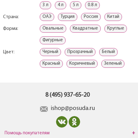
3 л
4 л
5 л
0.8 л
ОАЭ
Турция
Россия
Китай
Страна:
Овальные
Квадратные
Круглые
Форма:
Фигурные
Черный
Прозрачный
Белый
Цвет:
Красный
Коричневый
Зеленый
8 (495) 937-65-20
ishop@posuda.ru
Помощь покупателям