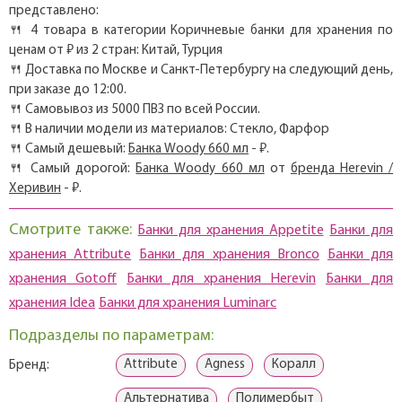
представлено:
🍴 4 товара в категории Коричневые банки для хранения по
ценам от ₽ из 2 стран: Китай, Турция
🍴 Доставка по Москве и Санкт-Петербургу на следующий день,
при заказе до 12:00.
🍴 Самовывоз из 5000 ПВЗ по всей России.
🍴 В наличии модели из материалов: Стекло, Фарфор
🍴 Самый дешевый:
Банка Woody 660 мл
- ₽.
🍴 Самый дорогой:
Банка Woody 660 мл
от
бренда Herevin /
Херивин
- ₽.
Смотрите также:
Банки для хранения Appetite
Банки для
хранения Attribute
Банки для хранения Bronco
Банки для
хранения Gotoff
Банки для хранения Herevin
Банки для
хранения Idea
Банки для хранения Luminarc
Подразделы по параметрам:
Attribute
Agness
Коралл
Бренд:
Альтернатива
Полимербыт