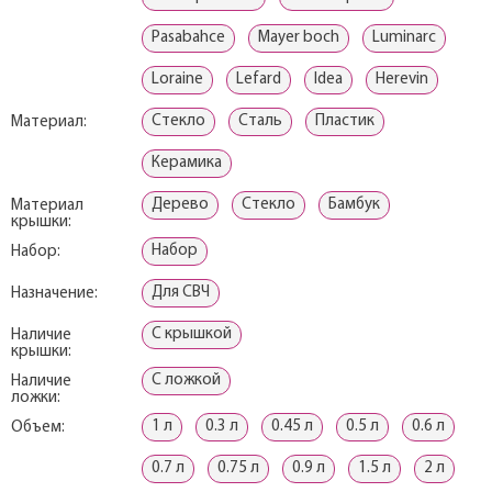
Pasabahce
Mayer boch
Luminarc
Loraine
Lefard
Idea
Herevin
Стекло
Сталь
Пластик
Материал:
Керамика
Дерево
Стекло
Бамбук
Материал
крышки:
Набор
Набор:
Для СВЧ
Назначение:
С крышкой
Наличие
крышки:
С ложкой
Наличие
ложки:
1 л
0.3 л
0.45 л
0.5 л
0.6 л
Объем:
0.7 л
0.75 л
0.9 л
1.5 л
2 л