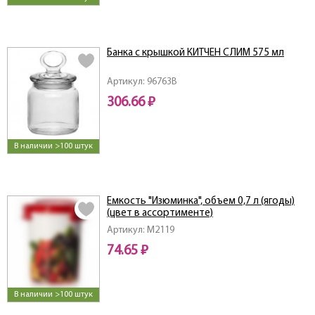
Банка с крышкой КИТЧЕН СЛИМ 575 мл
Артикул: 96763B
306.66 ₽
В наличии >100 штук
Емкость "Изюминка", объем 0,7 л (ягоды)
(цвет в ассортименте)
Артикул: M2119
74.65 ₽
В наличии >100 штук