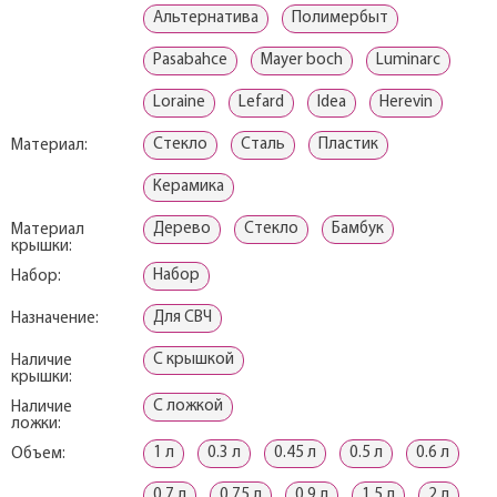
Альтернатива
Полимербыт
Pasabahce
Mayer boch
Luminarc
Loraine
Lefard
Idea
Herevin
Стекло
Сталь
Пластик
Материал:
Керамика
Дерево
Стекло
Бамбук
Материал
крышки:
Набор
Набор:
Для СВЧ
Назначение:
С крышкой
Наличие
крышки:
С ложкой
Наличие
ложки:
1 л
0.3 л
0.45 л
0.5 л
0.6 л
Объем:
0.7 л
0.75 л
0.9 л
1.5 л
2 л