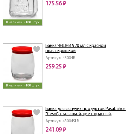
175.56 ₽
В наличии >100 штук
Банка ЧЕШНИ 920 мл с красной
пласт.крышкой
Артикул: 43004B
259.25 ₽
В наличии >100 штук
Банка для сыпучих продуктов Pasabahce
"Cesni", с крышкой, цвет: красный,
прозрачный, 940 мл
Артикул: 43004SLB
241.09 ₽