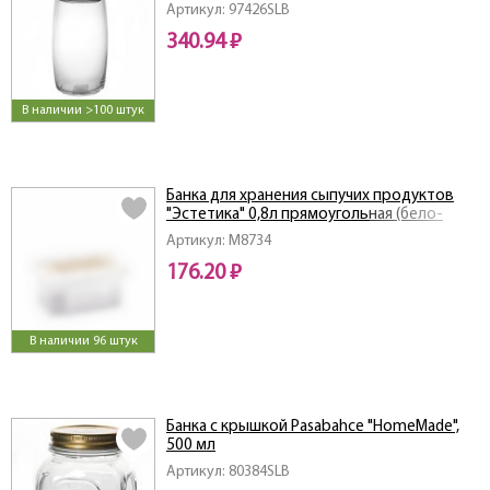
Артикул: 97426SLB
340.94 ₽
В наличии >100 штук
Банка для хранения сыпучих продуктов
"Эстетика" 0,8л прямоугольная (бело-
бежевый)
Артикул: M8734
176.20 ₽
В наличии 96 штук
Банка с крышкой Pasabahce "HomeMade",
500 мл
Артикул: 80384SLB