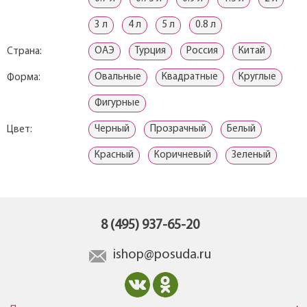
3 л
4 л
5 л
0.8 л
ОАЭ
Турция
Россия
Китай
Страна:
Овальные
Квадратные
Круглые
Форма:
Фигурные
Черный
Прозрачный
Белый
Цвет:
Красный
Коричневый
Зеленый
8 (495) 937-65-20
ishop@posuda.ru