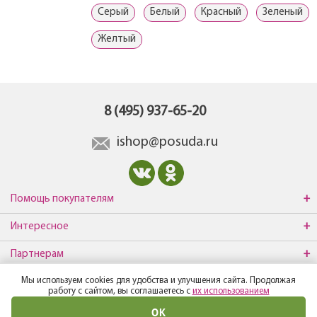
Серый
Белый
Красный
Зеленый
Желтый
8 (495) 937-65-20
ishop@posuda.ru
Помощь покупателям
Интересное
Партнерам
Мы используем cookies для удобства и улучшения сайта. Продолжая
О компании
работу с сайтом, вы соглашаетесь с
их использованием
ОК
© Все права защищены