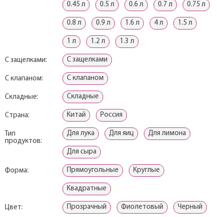
0.45 л
0.5 л
0.6 л
0.7 л
0.75 л
0.8 л
0.9 л
1.6 л
4 л
1.5 л
1 л
1.2 л
1.3 л
С защелками
С защелками:
С клапаном
С клапаном:
Складные
Складные:
Китай
Россия
Страна:
Для лука
Для яиц
Для лимона
Тип
продуктов:
Для сыра
Прямоугольные
Круглые
Форма:
Квадратные
Прозрачный
Фиолетовый
Черный
Цвет: