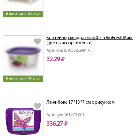
В наличии >100 штук
Контейнер квадратный 0,5 л BioFresh Микс
(цвет в ассортименте)
Артикул: IS10502-24MIX
32.29 ₽
В наличии >100 штук
Ланч-бокс 17*13*7 см с рисунком
Артикул: 161279-001
336.27 ₽