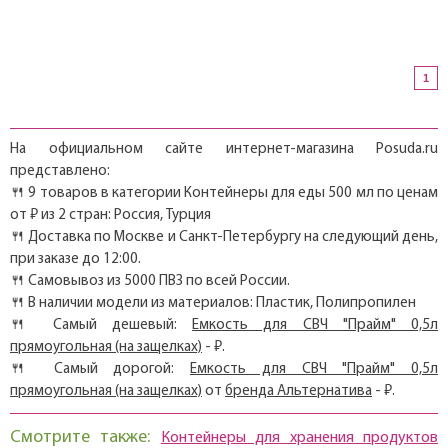
1
На официальном сайте интернет-магазина Posuda.ru
представлено:
🍴 9 товаров в категории Контейнеры для еды 500 мл по ценам
от ₽ из 2 стран: Россия, Турция
🍴 Доставка по Москве и Санкт-Петербургу на следующий день,
при заказе до 12:00.
🍴 Самовывоз из 5000 ПВЗ по всей России.
🍴 В наличии модели из материалов: Пластик, Полипропилен
🍴 Самый дешевый:
Емкость для СВЧ "Прайм" 0,5л
прямоугольная (на защелках)
- ₽.
🍴 Самый дорогой:
Емкость для СВЧ "Прайм" 0,5л
прямоугольная (на защелках)
от
бренда Альтернатива
- ₽.
Смотрите также:
Контейнеры для хранения продуктов