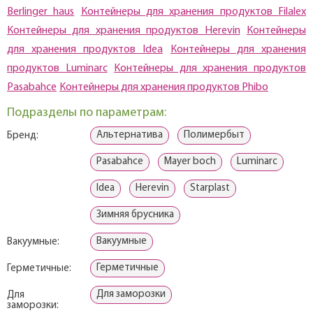
Berlinger haus
Контейнеры для хранения продуктов Filalex
Контейнеры для хранения продуктов Herevin
Контейнеры
для хранения продуктов Idea
Контейнеры для хранения
продуктов Luminarc
Контейнеры для хранения продуктов
Pasabahce
Контейнеры для хранения продуктов Phibo
Подразделы по параметрам:
Альтернатива
Полимербыт
Бренд:
Pasabahce
Mayer boch
Luminarc
Idea
Herevin
Starplast
Зимняя брусника
Вакуумные
Вакуумные:
Герметичные
Герметичные:
Для заморозки
Для
заморозки: