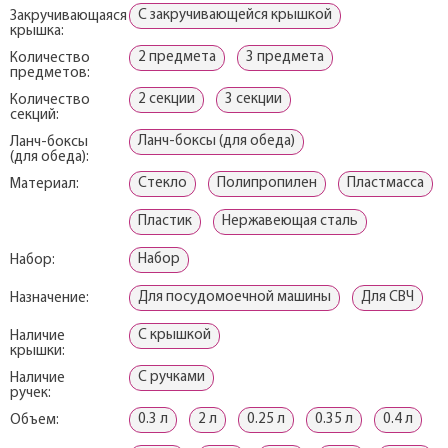
С закручивающейся крышкой
Закручивающаяся
крышка:
2 предмета
3 предмета
Количество
предметов:
2 секции
3 секции
Количество
секций:
Ланч-боксы (для обеда)
Ланч-боксы
(для обеда):
Стекло
Полипропилен
Пластмасса
Материал:
Пластик
Нержавеющая сталь
Набор
Набор:
Для посудомоечной машины
Для СВЧ
Назначение:
С крышкой
Наличие
крышки:
С ручками
Наличие
ручек:
0.3 л
2 л
0.25 л
0.35 л
0.4 л
Объем: