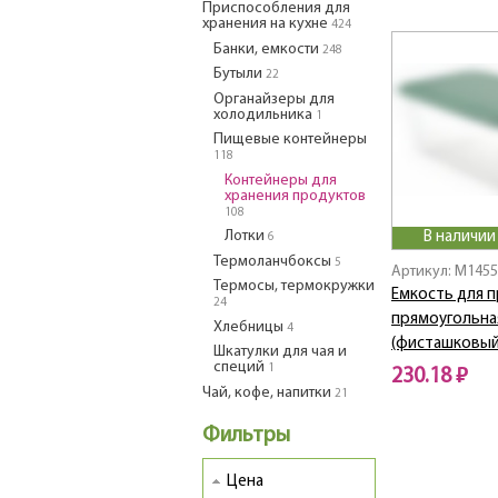
Приспособления для
хранения на кухне
424
Банки, емкости
248
Бутыли
22
Органайзеры для
холодильника
1
Пищевые контейнеры
118
Контейнеры для
хранения продуктов
108
Лотки
В наличии
6
Термоланчбоксы
5
Артикул: M1455
Термосы, термокружки
Емкость для 
24
прямоугольная
Хлебницы
4
(фисташковый
Шкатулки для чая и
специй
1
230.18 ₽
Чай, кофе, напитки
21
Фильтры
Цена