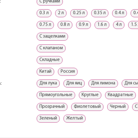
С ручками
:
0.3 л
2 л
0.25 л
0.35 л
0.4 л
0.
0.75 л
0.8 л
0.9 л
1.6 л
4 л
1.5
С защелками
С клапаном
Складные
Китай
Россия
Для лука
Для яиц
Для лимона
Для с
:
Прямоугольные
Круглые
Квадратные
Прозрачный
Фиолетовый
Черный
С
Зеленый
Желтый