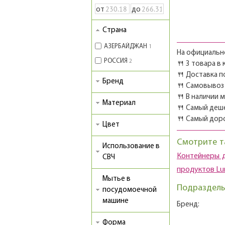
от
до
Страна
АЗЕРБАЙДЖАН
1
На официально
РОССИЯ
2
🍴 3 товара в
🍴 Доставка п
Бренд
🍴 Самовывоз 
🍴 В наличии 
Материал
🍴 Самый деш
🍴 Самый дор
Цвет
Смотрите т
Использование в
Контейнеры д
СВЧ
продуктов Lu
Мытье в
Подразделы
посудомоечной
машине
Бренд:
Форма