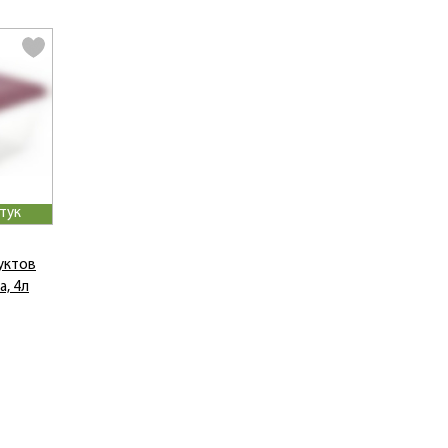
тук
уктов
a, 4л