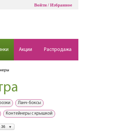
Войти
Избранное
инки
Акции
Распродажа
йнеры
тра
розки
Ланч-боксы
Контейнеры с крышкой
 36