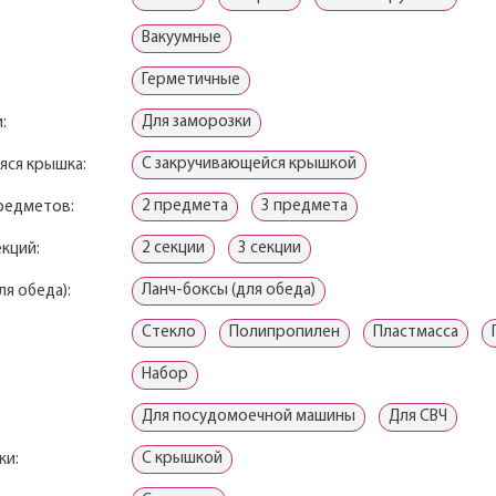
Вакуумные
Герметичные
Для заморозки
:
С закручивающейся крышкой
яся крышка:
2 предмета
3 предмета
редметов:
2 секции
3 секции
кций:
Ланч-боксы (для обеда)
ля обеда):
Стекло
Полипропилен
Пластмасса
Набор
Для посудомоечной машины
Для СВЧ
С крышкой
ки: