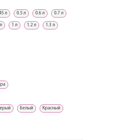
45 л
0.5 л
0.6 л
0.7 л
 л
1 л
1.2 л
1.3 л
ыра
ерый
Белый
Красный