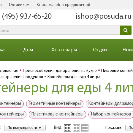
и
Оптовикам
Книга жалоб и предложений
 (495) 937-65-20
ishop@posuda.ru
ка
Дом
Хозтовары
Отдых
Нов
отовление
Приспособления для хранения на кухне
Пищевые конте
ля хранения продуктов
Контейнеры для еды 4 литра
ейнеры для еды 4 ли
онтейнеры
Герметичные контейнеры
Контейнеры для замо
 контейнеры
Пластиковые контейнеры
Набор контейнеров
:
По популярности
По
Вид:
Показать: