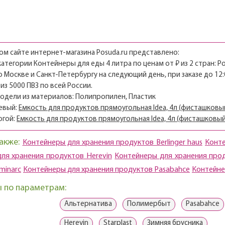
м сайте интернет-магазина Posuda.ru представлено:
 категории Контейнеры для еды 4 литра по ценам от ₽ из 2 стран: 
о Москве и Санкт-Петербургу на следующий день, при заказе до 12:
из 5000 ПВЗ по всей России.
модели из материалов: Полипропилен, Пластик
евый:
Емкость для продуктов прямоугольная Idea, 4л (фисташковы
огой:
Емкость для продуктов прямоугольная Idea, 4л (фисташковый
акже:
Контейнеры для хранения продуктов Berlinger haus
Конте
ля хранения продуктов Herevin
Контейнеры для хранения прод
minarc
Контейнеры для хранения продуктов Pasabahce
Контейне
 по параметрам:
Альтернатива
Полимербыт
Pasabahce
Herevin
Starplast
Зимняя брусника