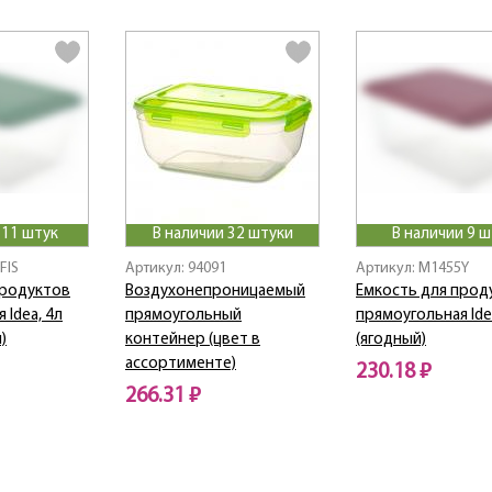
 11 штук
В наличии 32 штуки
В наличии 9 ш
FIS
Артикул: 94091
Артикул: M1455Y
продуктов
Воздухонепроницаемый
Емкость для прод
 Idea, 4л
прямоугольный
прямоугольная Ide
)
контейнер (цвет в
(ягодный)
ассортименте)
230.18 ₽
266.31 ₽