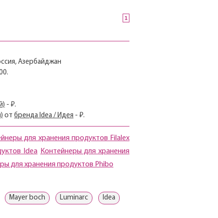
1
Россия, Азербайджан
00.
й)
- ₽.
)
от
бренда Idea / Идея
- ₽.
йнеры для хранения продуктов Filalex
уктов Idea
Контейнеры для хранения
ры для хранения продуктов Phibo
Mayer boch
Luminarc
Idea