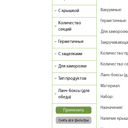
Вакуумные:
С крышкой
Герметичные:
Количество
секций
Для заморозки
Герметичные
Закручивающа
Количество п
С защелками
Количество се
Для заморозки
Ланч-боксы (д
Тип продуктов
Материал:
Ланч-боксы (для
Набор:
обеда)
Назначение:
Наличие крыш