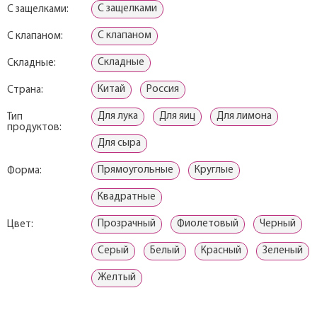
С защелками
С защелками:
С клапаном
С клапаном:
Складные
Складные:
Китай
Россия
Страна:
Для лука
Для яиц
Для лимона
Тип
продуктов:
Для сыра
Прямоугольные
Круглые
Форма:
Квадратные
Прозрачный
Фиолетовый
Черный
Цвет:
Серый
Белый
Красный
Зеленый
Желтый