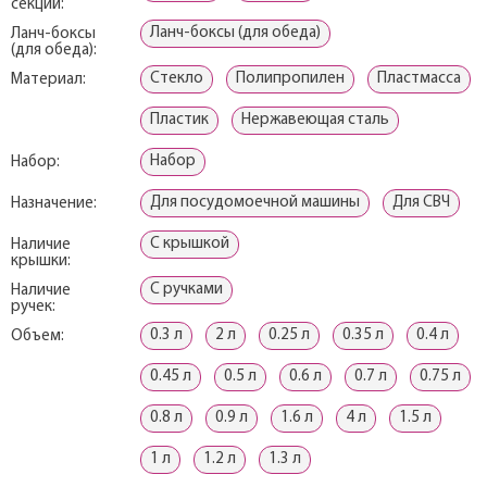
секций:
Ланч-боксы (для обеда)
Ланч-боксы
(для обеда):
Стекло
Полипропилен
Пластмасса
Материал:
Пластик
Нержавеющая сталь
Набор
Набор:
Для посудомоечной машины
Для СВЧ
Назначение:
С крышкой
Наличие
крышки:
С ручками
Наличие
ручек:
0.3 л
2 л
0.25 л
0.35 л
0.4 л
Объем:
0.45 л
0.5 л
0.6 л
0.7 л
0.75 л
0.8 л
0.9 л
1.6 л
4 л
1.5 л
1 л
1.2 л
1.3 л