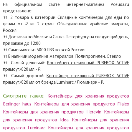
На официальном сайте интернет-магазина Posuda.ru
представлено:
🍴 2 товара в категории Складные контейнеры для еды по
ценам от ₽ из 2 стран: Объединённые арабские эмираты,
Россия
🍴 Доставка по Москве и Санкт-Петербургу на следующий день,
при заказе до 12:00.
🍴 Самовывоз из 5000 ПВЗ по всей России.
🍴 В наличии модели из материалов: Полипропилен, Стекло
🍴 Самый дешевый:
Контейнер стеклянный PUREBOX ACTIVE
прямоуг./820 мл
- ₽.
🍴 Самый дорогой:
Контейнер стеклянный PUREBOX ACTIVE
прямоуг./820 мл
от
бренда Luminarc / Люминарк
- ₽.
Смотрите также:
Контейнеры для хранения продуктов
Berlinger haus
Контейнеры для хранения продуктов Filalex
Контейнеры для хранения продуктов Herevin
Контейнеры
для хранения продуктов Idea
Контейнеры для хранения
продуктов Luminarc
Контейнеры для хранения продуктов