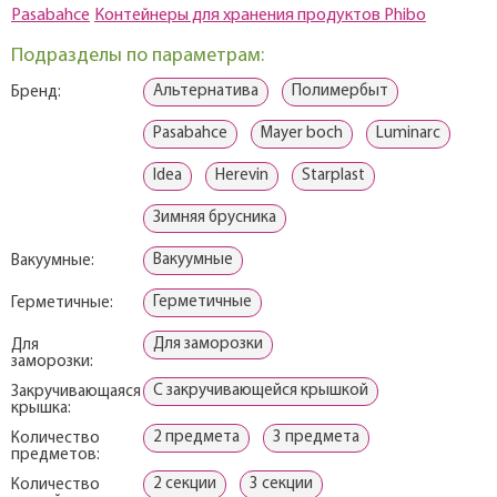
Pasabahce
Контейнеры для хранения продуктов Phibo
Подразделы по параметрам:
Альтернатива
Полимербыт
Бренд:
Pasabahce
Mayer boch
Luminarc
Idea
Herevin
Starplast
Зимняя брусника
Вакуумные
Вакуумные:
Герметичные
Герметичные:
Для заморозки
Для
заморозки:
С закручивающейся крышкой
Закручивающаяся
крышка:
2 предмета
3 предмета
Количество
предметов:
2 секции
3 секции
Количество