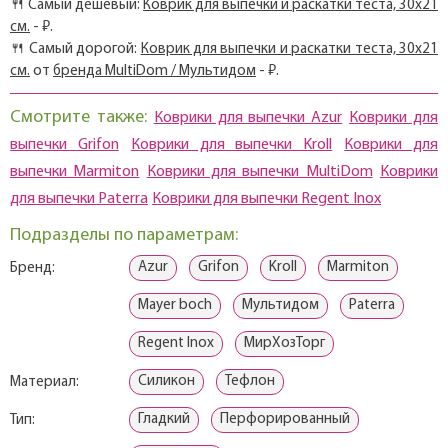
🍴 Самый дешевый:
Коврик для выпечки и раскатки теста, 30х21
см.
- ₽.
🍴 Самый дорогой:
Коврик для выпечки и раскатки теста, 30х21
см.
от
бренда MultiDom / Мультидом
- ₽.
Смотрите также:
Коврики для выпечки Azur
Коврики для
выпечки Grifon
Коврики для выпечки Kroll
Коврики для
выпечки Marmiton
Коврики для выпечки MultiDom
Коврики
для выпечки Paterra
Коврики для выпечки Regent Inox
Подразделы по параметрам:
Azur
Grifon
Kroll
Marmiton
Бренд:
Mayer boch
Мультидом
Paterra
Regent Inox
МирХозТорг
Силикон
Тефлон
Материал:
Гладкий
Перфорированный
Тип: