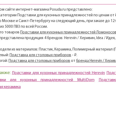
м сайте интернет-магазина Posuda.ru представлено:
 категории Подставки для кухонных принадлежностей по ценам от ₽ и
о Москве и Санкт-Петербургу на следующий день, при заказе до 12:
из 5000 ПВЗ по всей России.
его товаров
Подставки для кухонных принадлежностей Ломоносов
 представлена продукция 4 брендов: Herevin / Херивин, Idea / Иде
модели из материалов: Пластик, Керамика, Полимерный материал (
евый:
Подставка для столовых приборов
- ₽.
огой:
Подставка для столовых приборов
от
бренда Herevin / Хери
акже:
Подставки для кухонных принадлежностей Herevin
Подс
авки для кухонных принадлежностей MultiDom
Подстав
я керамика