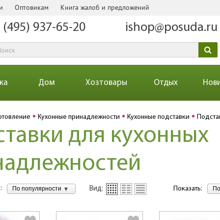
и
Оптовикам
Книга жалоб и предложений
 (495) 937-65-20
ishop@posuda.ru
ка
Дом
Хозтовары
Отдых
Нов
отовление
Кухонные принадлежности
Кухонные подставки
Подста
тавки для кухонных
надлежностей
:
По популярности
По
Вид:
Показать: