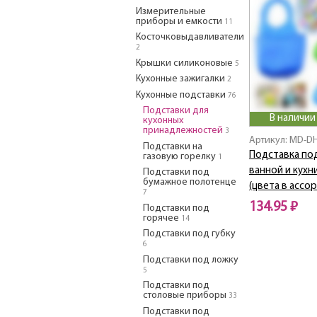
Измерительные
приборы и емкости
11
Косточковыдавливатели
2
Крышки силиконовые
5
Кухонные зажигалки
2
Кухонные подставки
76
Подставки для
В наличии
кухонных
принадлежностей
3
Артикул: MD-D
Подставки на
Подставка по
газовую горелку
1
ванной и кух
Подставки под
бумажное полотенце
(цвета в ассо
7
134.95 ₽
Подставки под
горячее
14
Подставки под губку
6
Подставки под ложку
5
Подставки под
столовые приборы
33
Подставки под