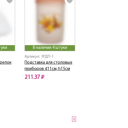
туки
В наличии 4 штуки
Артикул: 1РДП-1
арелок
Подставка для столовых
приборов d11см, h15см
211.37 ₽
1