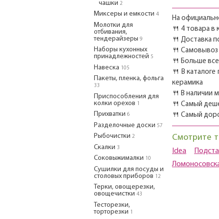
чашки
2
Миксеры и емкости
4
На официально
Молотки для
🍴 4 товара в
отбивания,
тендерайзеры
🍴 Доставка п
9
Наборы кухонных
🍴 Самовывоз 
принадлежностей
5
🍴 Больше вс
Навеска
105
🍴 В каталоге
Пакеты, пленка, фольга
керамика
33
🍴 В наличии 
Приспособления для
колки орехов
🍴 Самый деш
1
Прихватки
🍴 Самый дор
6
Разделочные доски
57
Рыбочистки
Смотрите т
2
Скалки
3
Idea
Подст
Соковыжималки
10
Ломоносовска
Сушилки для посуды и
столовых приборов
12
Терки, овощерезки,
овощечистки
43
Тесторезки,
торторезки
1