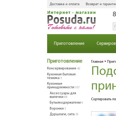
Доставка и оплата
Возврат и гаранти
8
Приготовление
Сервиров
Приготовление
Главная
Приг
Подс
Консервирование
42
Кухонная бытовая
техника
3
при
Кухонные
принадлежности
557
Аксессуары для
выпечки
69
Сортировать по
Бутылкодержатели
6
Воронки
5
Дуршлаги, сита
35