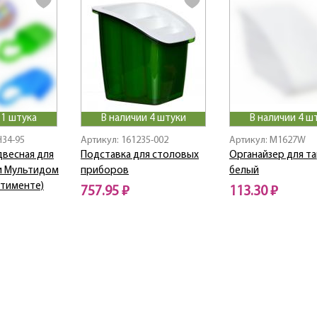
 1 штука
В наличии 4 штуки
В наличии 4 ш
H34-95
Артикул: 161235-002
Артикул: M1627W
двесная для
Подставка для столовых
Органайзер для т
ни Мультидом
приборов
белый
ртименте)
757.95 ₽
113.30 ₽