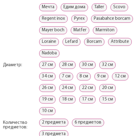
Мечта
Едим дома
Taller
Scovo
Regent inox
Pyrex
Pasabahce borcam
Mayer boch
Matfer
Marmiton
Loraine
Lefard
Borcam
Attribute
Nadoba
27 см
28 см
30 см
32 см
Диаметр:
34 см
7 см
8 см
9 см
12 см
26 см
24 см
22 см
20 см
19 см
18 см
17 см
15 см
10 см
2 предмета
6 предметов
Количество
предметов:
3 предмета