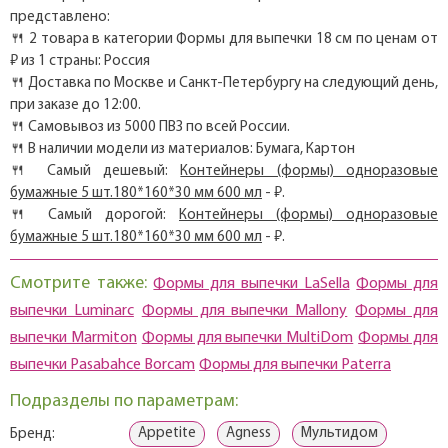
представлено:
🍴 2 товара в категории Формы для выпечки 18 см по ценам от
₽ из 1 страны: Россия
🍴 Доставка по Москве и Санкт-Петербургу на следующий день,
при заказе до 12:00.
🍴 Самовывоз из 5000 ПВЗ по всей России.
🍴 В наличии модели из материалов: Бумага, Картон
🍴 Самый дешевый:
Контейнеры (формы) одноразовые
бумажные 5 шт.180*160*30 мм 600 мл
- ₽.
🍴 Самый дорогой:
Контейнеры (формы) одноразовые
бумажные 5 шт.180*160*30 мм 600 мл
- ₽.
Смотрите также:
Формы для выпечки LaSella
Формы для
выпечки Luminarc
Формы для выпечки Mallony
Формы для
выпечки Marmiton
Формы для выпечки MultiDom
Формы для
выпечки Pasabahce Borcam
Формы для выпечки Paterra
Подразделы по параметрам:
Appetite
Agness
Мультидом
Бренд: