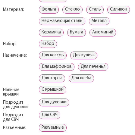
Фольга
Стекло
Сталь
Силикон
Материал:
Нержавеющая сталь
Металл
Керамика
Бумага
Алюминий
Набор
Набор:
Для кексов
Для кулича
Назначение:
Для маффинов
Для печенья
Для торта
Для хлеба
С крышкой
Наличие
крышки:
Для духовки
Подходит
для духовки:
Для СВЧ
Подходит
для СВЧ:
Разъемные
Разъемные: