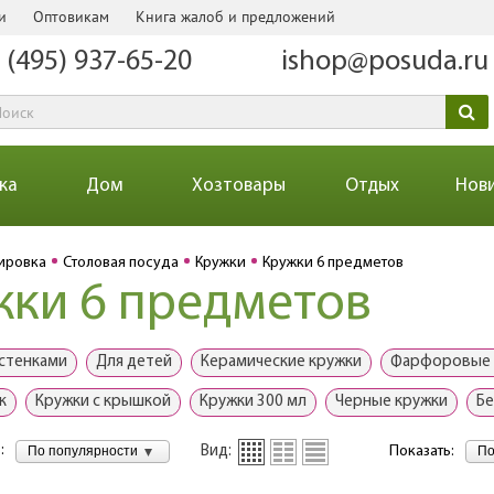
и
Оптовикам
Книга жалоб и предложений
 (495) 937-65-20
ishop@posuda.ru
ка
Дом
Хозтовары
Отдых
Нов
ировка
Столовая посуда
Кружки
Кружки 6 предметов
жки 6 предметов
стенками
Для детей
Керамические кружки
Фарфоровые 
к
Кружки с крышкой
Кружки 300 мл
Черные кружки
Бе
:
По популярности
По
Вид:
Показать: