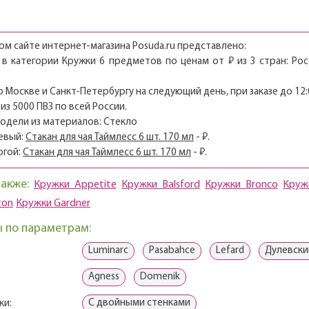
м сайте интернет-магазина Posuda.ru представлено:
 в категории Кружки 6 предметов по ценам от ₽ из 3 стран: Ро
о Москве и Санкт-Петербургу на следующий день, при заказе до 12:
из 5000 ПВЗ по всей России.
модели из материалов: Стекло
евый:
Стакан для чая Таймлесс 6 шт. 170 мл
- ₽.
огой:
Стакан для чая Таймлесс 6 шт. 170 мл
- ₽.
также:
Кружки Appetite
Кружки Balsford
Кружки Bronco
Кружк
ton
Кружки Gardner
 по параметрам:
Luminarc
Pasabahce
Lefard
Дулевск
Agness
Domenik
С двойными стенками
ки: