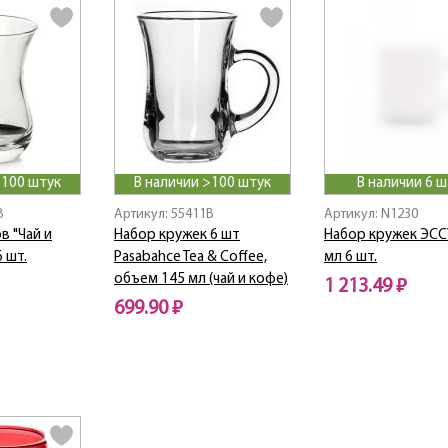
>100 штук
В наличии >100 штук
В наличии 6 ш
B
Артикул: 55411B
Артикул: N1230
в "Чай и
Набор кружек 6 шт
Набор кружек ЭСС
 шт.
Pasabahce Tea & Coffee,
мл 6 шт.
объем 145 мл (чай и кофе)
1 213.49 ₽
699.90 ₽