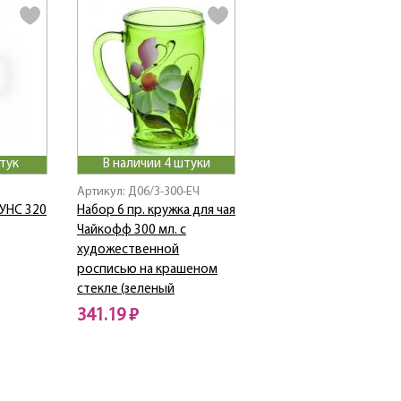
тук
В наличии 4 штуки
Артикул: Д06/З-300-ЕЧ
УНС 320
Набор 6 пр. кружка для чая
Чайкофф 300 мл. с
художественной
росписью на крашеном
стекле (зеленый
341.19 ₽