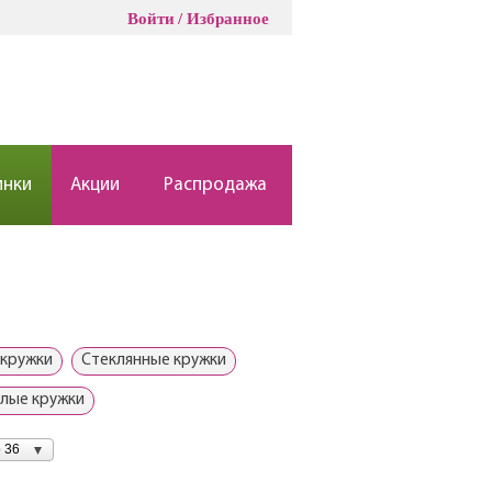
Войти
Избранное
инки
Акции
Распродажа
кружки
Стеклянные кружки
лые кружки
 36