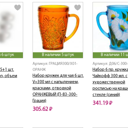
 6 штук
В наличии 5 штук
В наличии 11 
Артикул: ГРАЦИЯ300/Х01-
Артикул: Д06/С-300
5+1 шт.
ОРАНЖ
Набор 6 пр. кружка
Набор кружек для чая 6 шт.
on, объем
Чайкофф 300 мл. с
V=300 мл с напылением,
художественной
красками, отводкой
росписью на кра
ОРАНЖЕВЫЙ (П-83-300-
стекле (синий)
Грация)
341.19 ₽
305.62 ₽