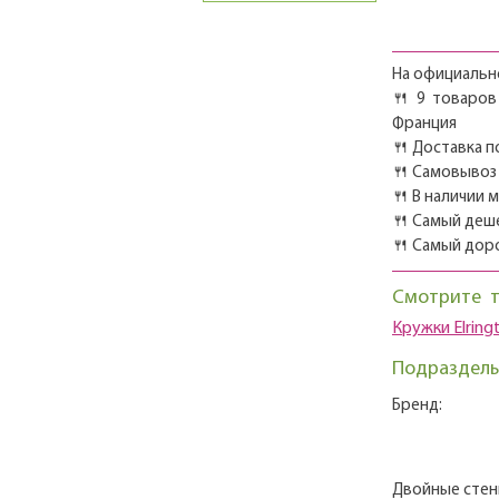
На официально
🍴 9 товаров
Франция
🍴 Доставка п
🍴 Самовывоз 
🍴 В наличии 
🍴 Самый деш
🍴 Самый дор
Смотрите 
Кружки Elring
Подразделы
Бренд:
Двойные стен