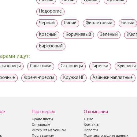
Недорогие
Черный
Синий
Фиолетовый
Белый
Красный
Коричневый
Зеленый
Жел
Бирюзовый
варами ищут:
ульонницы
Салатники
Сахарницы
Тарелки
Кувшины
арочные
Френч-прессы
Кружки НГ
Чайники наплитные
ое
Партнерам
О компании
Прайс-листы
О нас
Оптовикам
Контакты
Интернет-магазинам
Новости
ж
Поставщикам
Политика о защите данных