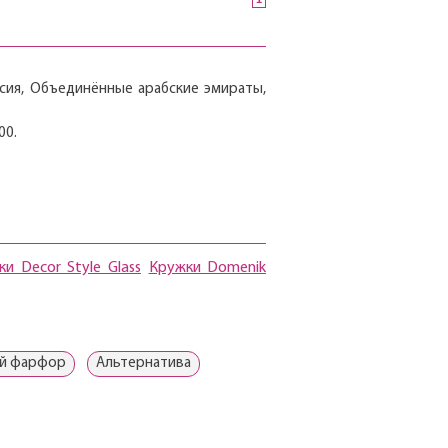
ссия, Объединённые арабские эмираты,
00.
и Decor Style Glass
Кружки Domenik
ий фарфор
Альтернатива