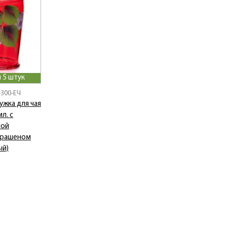
 5 штук
-300-ЕЧ
ужка для чая
л. с
ной
крашеном
ый)