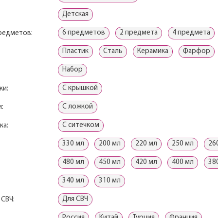
Детская
6 предметов
2 предмета
4 предмета
редметов:
Пластик
Сталь
Керамика
Фарфор
Набор
С крышкой
ки:
С ложкой
:
С ситечком
ка:
330 мл
200 мл
220 мл
250 мл
26
480 мл
450 мл
420 мл
400 мл
38
340 мл
310 мл
Для СВЧ
 СВЧ:
Россия
Китай
Турция
Франция