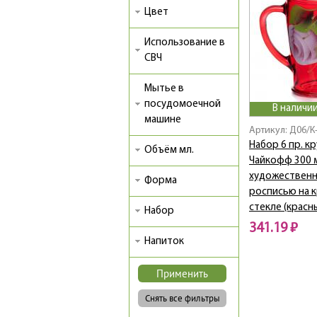
Цвет
Использование в
СВЧ
Мытье в
посудомоечной
В наличии
машине
Артикул: Д06/К
Набор 6 пр. кр
Объём мл.
Чайкофф 300 м
художествен
Форма
росписью на 
стекле (красн
Набор
341.19 ₽
Напиток