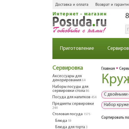
Доставка и оплата
Возврат и гаранти
8
Приготовление
Сервиров
Сервировка
Главная
Серв
Кру
Аксессуары для
декорирования
64
Наборы посуды для
сервировки стола
86
С двойными 
Посуда для напитков
454
Предметы сервировки
Набор круже
244
Столовая посуда
1575
Сортировать по
Блюда
59
Блюда для торта
3