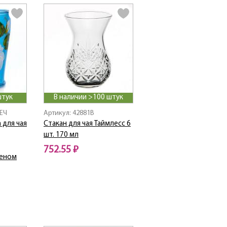
штук
В наличии >100 штук
-ЕЧ
Артикул: 42881B
 для чая
Стакан для чая Таймлесс 6
шт. 170 мл
752.55 ₽
шеном