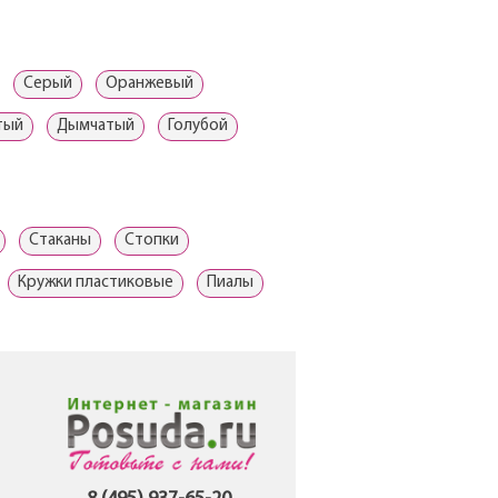
Серый
Оранжевый
тый
Дымчатый
Голубой
Стаканы
Стопки
Кружки пластиковые
Пиалы