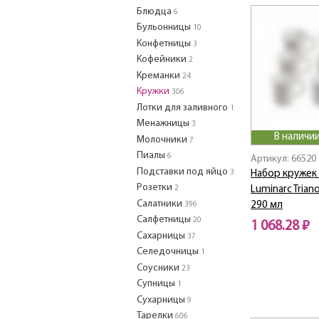
Блюдца
6
Бульонницы
10
Конфетницы
3
Кофейники
2
Креманки
24
Кружки
306
Лотки для заливного
1
Менажницы
3
В наличии
Молочники
7
Пиалы
6
Артикул: 66520
Подставки под яйцо
3
Набор кружек 
Розетки
2
Luminarc Trian
Салатники
290 мл
396
Салфетницы
20
1 068.28 ₽
Сахарницы
37
Селедочницы
1
Соусники
23
Супницы
1
Сухарницы
9
Тарелки
606